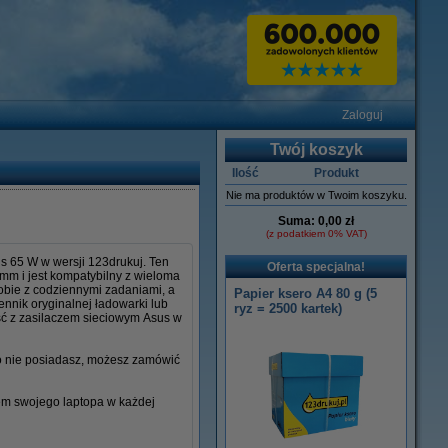
Zaloguj
Twój koszyk
Ilość
Produkt
Nie ma produktów w Twoim koszyku.
Suma:
0,00 zł
(z podatkiem 0% VAT)
s 65 W w wersji 123drukuj. Ten
Oferta specjalna!
 mm i jest kompatybilny z wieloma
sobie z codziennymi zadaniami, a
Papier ksero A4 80 g (5
ennik oryginalnej ładowarki lub
ryz = 2500 kartek)
ść z zasilaczem sieciowym Asus w
go nie posiadasz, możesz zamówić
iem swojego laptopa w każdej