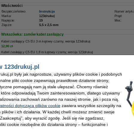
Właściwości
Bezpieczeństwo:
Instrukcja
Numer artyku
Marka:
123drukuj
Prąd:
Napięcie:
19
Moc:
Złącze:
5,5 x 2,5 mm
Wskazówka: zamów kabel zasilający
Kabel zasilający C5 EU 3 m kątowy czarny, wersja 123drukuj
12,90 zł
Kabel zasilający C5 EU 1,8 m kątowy czarny, wersja 123drukuj
8,90 zł
w 123drukuj.pl
Zamów na wtorek
kuj.pl były jak najprostsze, używamy plików cookie i podobnych
onalne pliki cookie zapewniają prawidłowe działanie strony,
9,00 zł
lityczne pomagają nam ją stale ulepszać. Chcemy również
1,71 zł bez VAT
, które odpowiadają Twoim zainteresowaniom, dlatego używamy
alizowania zachowań zarówno na naszej stronie, jak i poza nią.
watności dotycząca plików cookie
zawiera wszystkie szczegóły na
 plików i ich działania. W każdej chwili możesz zmienić swoje
 „Zaakceptuj”, aby wyrazić zgodę. Jeśli się nie zgadzasz,
liki cookie niezbędne do działania strony – funkcjonalne i