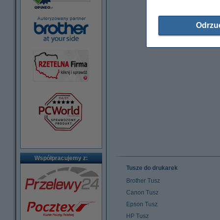
Odrzu
Współpracujemy z:
Tusze do drukarek
Brother Tusz
Canon Tusz
Epson Tusz
HP Tusz