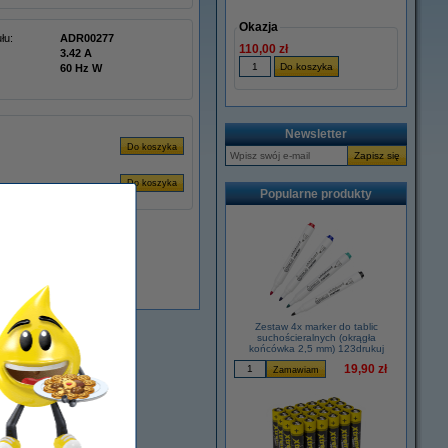
Okazja
łu:
ADR00277
110,00 zł
3.42 A
60 Hz W
Newsletter
Popularne produkty
Dostępny
Zestaw 4x marker do tablic
suchościeralnych (okrągła
końcówka 2,5 mm) 123drukuj
19,90 zł