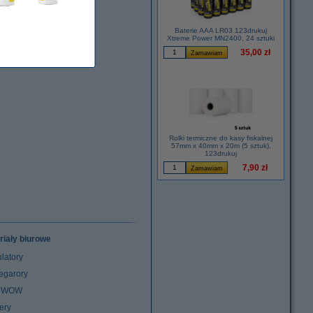
Baterie AAA LR03 123drukuj
Xtreme Power MN2400, 24 sztuki
35,00 zł
Rolki termiczne do kasy fiskalnej
57mm x 40mm x 20m (5 sztuk),
123drukuj
7,90 zł
riały biurowe
latory
egarory
z WOW
ery