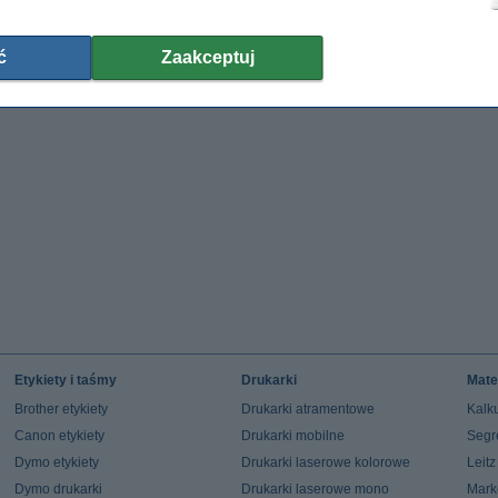
ć
Zaakceptuj
Etykiety i taśmy
Drukarki
Mate
Brother etykiety
Drukarki atramentowe
Kalku
Canon etykiety
Drukarki mobilne
Segr
Dymo etykiety
Drukarki laserowe kolorowe
Leit
Dymo drukarki
Drukarki laserowe mono
Mark