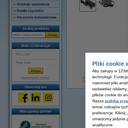
Artykuły spożywcze
Środki czystości
Akcesoria komputerowe
Szukaj produktu
Szukaj
Moje 123drukuj.pl
Pliki cookie 
Aby zakupy w 123dru
technologii. Funkcj
3
Zapomniałeś hasła?
natomiast pliki ana
3
Obserwuj nas
wyświetlać reklamy
plików cookie do an
Nasza
polityka pry
temat rodzajów tych
Wiarygodny partner
preferencje. Kliknij
umieścimy jedynie p
analityczne.