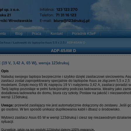
enta
Blog
Praca
Kontakt
Poradnik KSeF
pów Asus
Ładowarki do laptopów Asus 5.5 x 2.5
ADP-65AW D
ADP-65AW D
(19 V, 3,42 A, 65 W), wersja 123drukuj
Opis
Naładuj swojego laptopa bezpiecznie i szybko dzięki zasilaczowi sieciowemu Asu
zasilacz został zaprojektowany specjalnie do laptopów Asus ze złączem 5,5 x 2,5
modelami. Dzięki mocy 65 W, napięciu 19 V i natężeniu 3,42 A, zasilacz poradzi 
Twój laptop pozostaje w pełni funkcjonalny podczas ładowania. Idealny jako zami
dodatkowa ładowarka do domu, biura czy szkoły. Postaw na jakość i niezawodno
wersji 123drukuj.
Uwaga:
przewód zasilający nie jest automatycznie dołączony do zestawu. Jeśli 
go osobno. W ten sposób unikasz duplikowania kabli i dbasz o środowisko.
Wybierz zasilacz Asus 65 W w wersji 123drukuj i ciesz się niezawodnym działan
sytuacji.
Oczywiście, także na ten produkt 123drukuj dajemy 100% gwarancję.