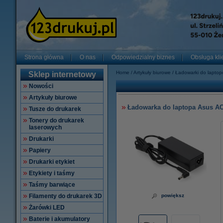
Strona główna
O nas
Odpowiedzialny biznes
Obsługa kli
Home
Artykuły biurowe
Ładowarki do lapto
Sklep internetowy
Nowości
Artykuły biurowe
Ładowarka do laptopa Asus AC 
Tusze do drukarek
Tonery do drukarek
laserowych
Drukarki
Papiery
Drukarki etykiet
Etykiety i taśmy
Taśmy barwiące
Filamenty do drukarek 3D
powiększ
Żarówki LED
Baterie i akumulatory