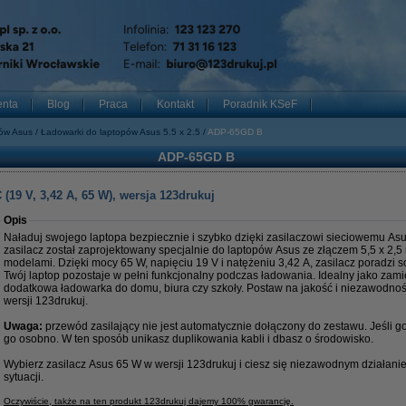
enta
Blog
Praca
Kontakt
Poradnik KSeF
pów Asus
Ładowarki do laptopów Asus 5.5 x 2.5
ADP-65GD B
ADP-65GD B
(19 V, 3,42 A, 65 W), wersja 123drukuj
Opis
Naładuj swojego laptopa bezpiecznie i szybko dzięki zasilaczowi sieciowemu Asu
zasilacz został zaprojektowany specjalnie do laptopów Asus ze złączem 5,5 x 2,5
modelami. Dzięki mocy 65 W, napięciu 19 V i natężeniu 3,42 A, zasilacz poradzi 
Twój laptop pozostaje w pełni funkcjonalny podczas ładowania. Idealny jako zami
dodatkowa ładowarka do domu, biura czy szkoły. Postaw na jakość i niezawodno
wersji 123drukuj.
Uwaga:
przewód zasilający nie jest automatycznie dołączony do zestawu. Jeśli 
go osobno. W ten sposób unikasz duplikowania kabli i dbasz o środowisko.
Wybierz zasilacz Asus 65 W w wersji 123drukuj i ciesz się niezawodnym działan
sytuacji.
Oczywiście, także na ten produkt 123drukuj dajemy 100% gwarancję.