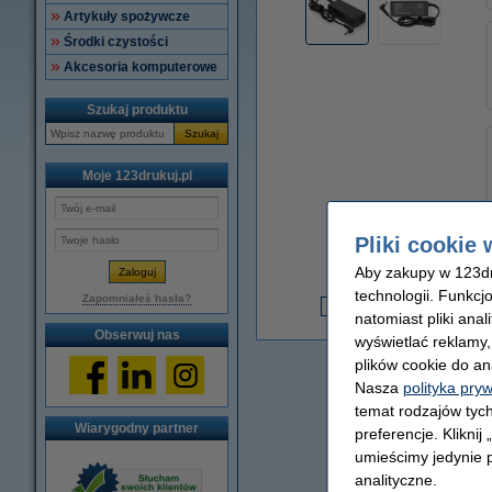
Artykuły spożywcze
Środki czystości
Akcesoria komputerowe
Szukaj produktu
Szukaj
Moje 123drukuj.pl
Pliki cookie 
Aby zakupy w 123dru
technologii. Funkcj
3
Zapomniałeś hasła?
natomiast pliki ana
3
Obserwuj nas
wyświetlać reklamy
plików cookie do an
Nasza
polityka pry
temat rodzajów tych
Wiarygodny partner
preferencje. Kliknij
umieścimy jedynie p
analityczne.