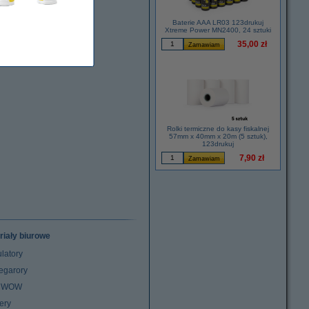
Baterie AAA LR03 123drukuj
Xtreme Power MN2400, 24 sztuki
35,00 zł
Rolki termiczne do kasy fiskalnej
57mm x 40mm x 20m (5 sztuk),
123drukuj
7,90 zł
riały biurowe
latory
egarory
z WOW
ery