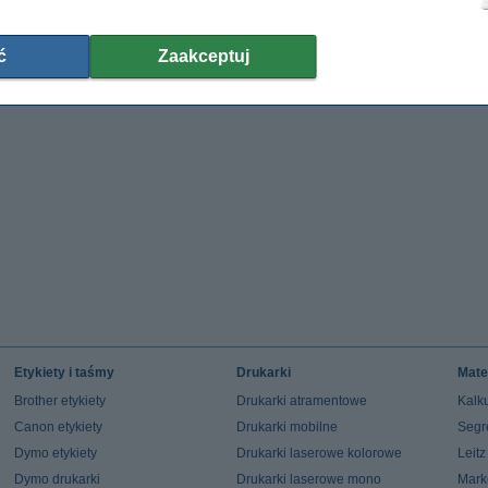
ć
Zaakceptuj
Etykiety i taśmy
Drukarki
Mate
Brother etykiety
Drukarki atramentowe
Kalku
Canon etykiety
Drukarki mobilne
Segr
Dymo etykiety
Drukarki laserowe kolorowe
Leit
Dymo drukarki
Drukarki laserowe mono
Mark