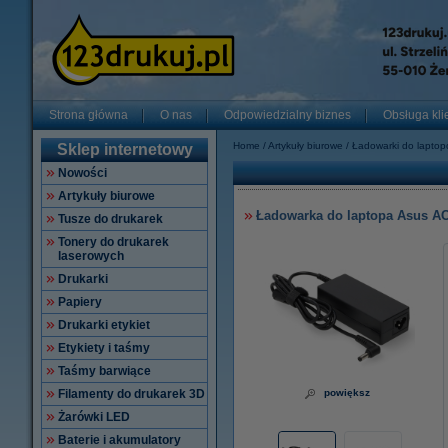
Strona główna
O nas
Odpowiedzialny biznes
Obsługa kli
Home
Artykuły biurowe
Ładowarki do lapto
Sklep internetowy
Nowości
Artykuły biurowe
Ładowarka do laptopa Asus AC 
Tusze do drukarek
Tonery do drukarek
laserowych
Drukarki
Papiery
Drukarki etykiet
Etykiety i taśmy
Taśmy barwiące
Filamenty do drukarek 3D
powiększ
Żarówki LED
Baterie i akumulatory