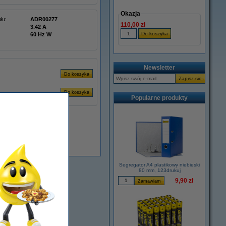
Okazja
łu:
ADR00277
110,00 zł
3.42 A
60 Hz W
Newsletter
Popularne produkty
Dostępny
Segregator A4 plastikowy niebieski
80 mm, 123drukuj
9,90 zł