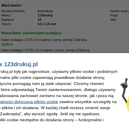
Właściwości
Bezpieczeństwo:
Instrukcja
Numer artyku
Marka:
123drukuj
Prąd:
Napięcie:
19
Moc:
Złącze:
5,5 x 2,5 mm
Wskazówka: zamów kabel zasilający
Kabel zasilający C5 EU 3 m kątowy czarny, wersja 123drukuj
12,90 zł
Kabel zasilający C5 EU 1,8 m kątowy czarny, wersja 123drukuj
8,90 zł
w 123drukuj.pl
Zamów na wtorek
kuj.pl były jak najprostsze, używamy plików cookie i podobnych
onalne pliki cookie zapewniają prawidłowe działanie strony,
9,00 zł
lityczne pomagają nam ją stale ulepszać. Chcemy również
1,71 zł bez VAT
, które odpowiadają Twoim zainteresowaniom, dlatego używamy
alizowania zachowań zarówno na naszej stronie, jak i poza nią.
watności dotycząca plików cookie
zawiera wszystkie szczegóły na
 plików i ich działania. W każdej chwili możesz zmienić swoje
 „Zaakceptuj”, aby wyrazić zgodę. Jeśli się nie zgadzasz,
liki cookie niezbędne do działania strony – funkcjonalne i