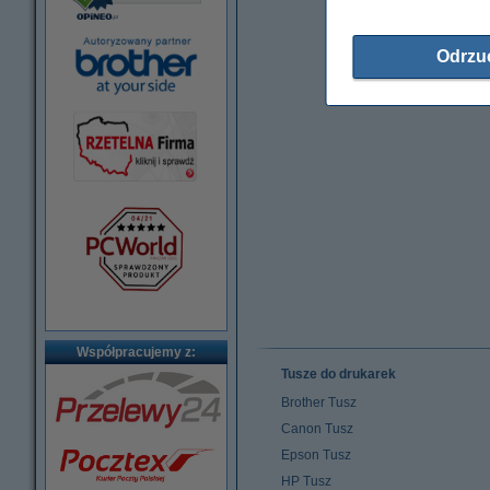
Odrzu
Współpracujemy z:
Tusze do drukarek
Brother Tusz
Canon Tusz
Epson Tusz
HP Tusz