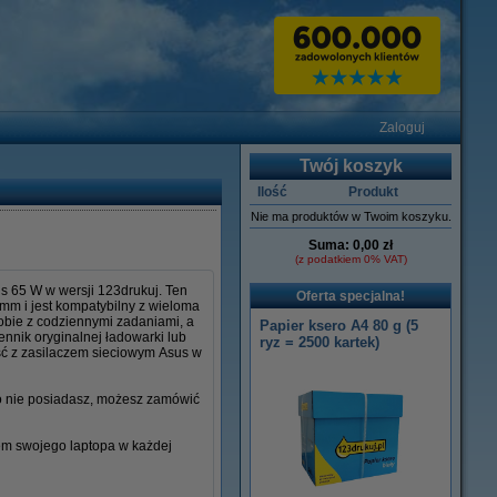
Zaloguj
Twój koszyk
Ilość
Produkt
Nie ma produktów w Twoim koszyku.
Suma:
0,00 zł
(z podatkiem 0% VAT)
s 65 W w wersji 123drukuj. Ten
Oferta specjalna!
 mm i jest kompatybilny z wieloma
sobie z codziennymi zadaniami, a
Papier ksero A4 80 g (5
ennik oryginalnej ładowarki lub
ryz = 2500 kartek)
ść z zasilaczem sieciowym Asus w
go nie posiadasz, możesz zamówić
iem swojego laptopa w każdej