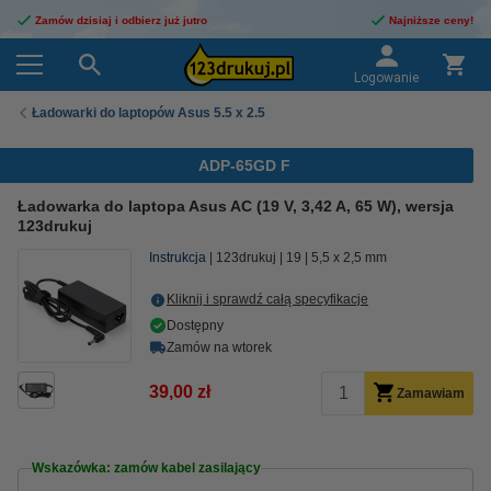
Zamów dzisiaj i odbierz już jutro
Najniższe ceny!
Logowanie
Ładowarki do laptopów Asus 5.5 x 2.5
ADP-65GD F
Ładowarka do laptopa Asus AC (19 V, 3,42 A, 65 W), wersja
123drukuj
Instrukcja
123drukuj
19
5,5 x 2,5 mm
Kliknij i sprawdź całą specyfikacje
Dostępny
Zamów na wtorek
39,00 zł
Zamawiam
Wskazówka: zamów kabel zasilający