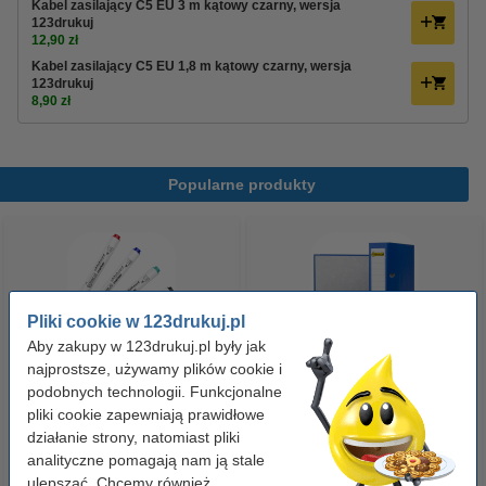
Kabel zasilający C5 EU 3 m kątowy czarny, wersja
123drukuj
12,90 zł
Kabel zasilający C5 EU 1,8 m kątowy czarny, wersja
123drukuj
8,90 zł
Popularne produkty
Pliki cookie w 123drukuj.pl
Aby zakupy w 123drukuj.pl były jak
najprostsze, używamy plików cookie i
Zestaw 4x marker do tablic
Segregator A4 plastikowy
podobnych technologii. Funkcjonalne
pliki cookie zapewniają prawidłowe
suchościeralnych (okrągła
niebieski 80 mm, 123drukuj
działanie strony, natomiast pliki
końcówka 2,5 mm) 123drukuj
analityczne pomagają nam ją stale
19,90 zł
9,90 zł
z VAT
z VAT
ulepszać. Chcemy również