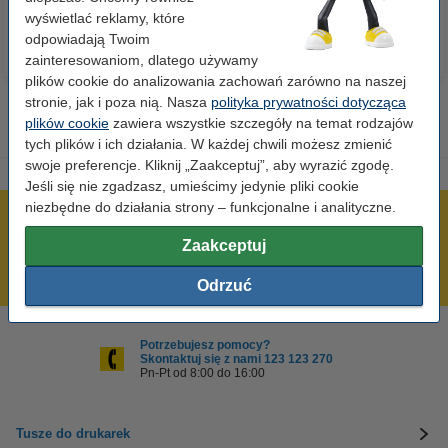
wyświetlać reklamy, które
odpowiadają Twoim
zainteresowaniom, dlatego używamy
plików cookie do analizowania zachowań zarówno na naszej
stronie, jak i poza nią. Nasza
polityka prywatności dotycząca
plików cookie
zawiera wszystkie szczegóły na temat rodzajów
tych plików i ich działania. W każdej chwili możesz zmienić
swoje preferencje. Kliknij „Zaakceptuj”, aby wyrazić zgodę.
Jeśli się nie zgadzasz, umieścimy jedynie pliki cookie
niezbędne do działania strony – funkcjonalne i analityczne.
600 tysięcy zadowolonych klientów
Zaakceptuj
Wysyłka już dzisiaj!
Najniższe ceny!
Odrzuć
Potrzebujesz pomocy?
Skontaktuj się z nami 123 123 270
Pn-Pt od 8:00 do 16:00
Tusze do drukarek