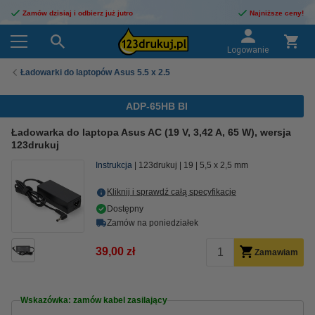
Zamów dzisiaj i odbierz już jutro
Najniższe ceny!
Logowanie
Ładowarki do laptopów Asus 5.5 x 2.5
ADP-65HB BI
Ładowarka do laptopa Asus AC (19 V, 3,42 A, 65 W), wersja
123drukuj
Instrukcja
123drukuj
19
5,5 x 2,5 mm
Kliknij i sprawdź całą specyfikacje
Dostępny
Zamów na poniedziałek
39,00 zł
Zamawiam
Wskazówka: zamów kabel zasilający