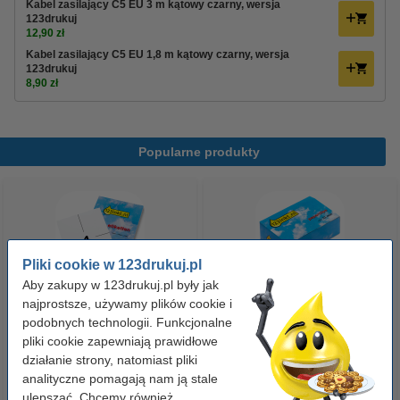
Kabel zasilający C5 EU 3 m kątowy czarny, wersja
123drukuj
12,90 zł
Kabel zasilający C5 EU 1,8 m kątowy czarny, wersja
123drukuj
8,90 zł
Popularne produkty
Pliki cookie w 123drukuj.pl
Aby zakupy w 123drukuj.pl były jak
najprostsze, używamy plików cookie i
Etykiety wysyłkowe A6 (105 x
Spinacze biurowe 33 mm
podobnych technologii. Funkcjonalne
148 mm), 100 etykiet, 123drukuj
pliki cookie zapewniają prawidłowe
okrągłe (100 sztuk), 123drukuj
działanie strony, natomiast pliki
analityczne pomagają nam ją stale
14,90 zł
2,90 zł
z VAT
z VAT
ulepszać. Chcemy również