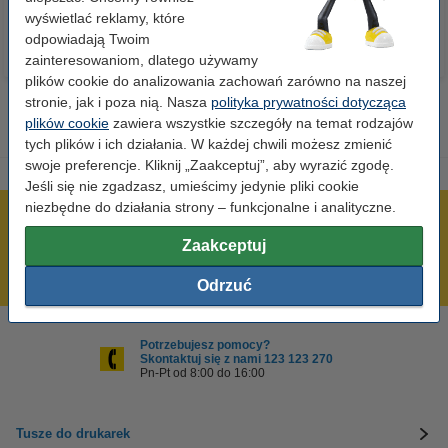
wyświetlać reklamy, które
odpowiadają Twoim
zainteresowaniom, dlatego używamy
plików cookie do analizowania zachowań zarówno na naszej
stronie, jak i poza nią. Nasza
polityka prywatności dotycząca
plików cookie
zawiera wszystkie szczegóły na temat rodzajów
tych plików i ich działania. W każdej chwili możesz zmienić
swoje preferencje. Kliknij „Zaakceptuj”, aby wyrazić zgodę.
Jeśli się nie zgadzasz, umieścimy jedynie pliki cookie
niezbędne do działania strony – funkcjonalne i analityczne.
600 tysięcy zadowolonych klientów
Zaakceptuj
Wysyłka już dzisiaj!
Najniższe ceny!
Odrzuć
Potrzebujesz pomocy?
Skontaktuj się z nami 123 123 270
Pn-Pt od 8:00 do 16:00
Tusze do drukarek