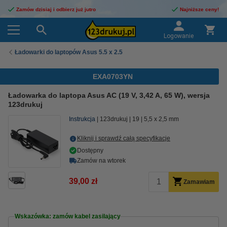
Zamów dzisiaj i odbierz już jutro
Najniższe ceny!
Logowanie
Ładowarki do laptopów Asus 5.5 x 2.5
EXA0703YN
Ładowarka do laptopa Asus AC (19 V, 3,42 A, 65 W), wersja
123drukuj
Instrukcja
123drukuj
19
5,5 x 2,5 mm
Kliknij i sprawdź całą specyfikacje
Dostępny
Zamów na wtorek
39,00 zł
Zamawiam
Wskazówka: zamów kabel zasilający