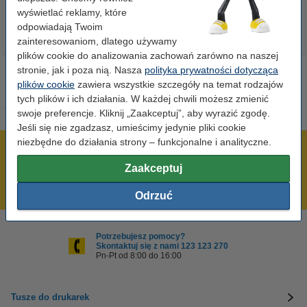
wyświetlać reklamy, które
odpowiadają Twoim
zainteresowaniom, dlatego używamy
plików cookie do analizowania zachowań zarówno na naszej
stronie, jak i poza nią. Nasza
polityka prywatności dotycząca
plików cookie
zawiera wszystkie szczegóły na temat rodzajów
tych plików i ich działania. W każdej chwili możesz zmienić
swoje preferencje. Kliknij „Zaakceptuj”, aby wyrazić zgodę.
Jeśli się nie zgadzasz, umieścimy jedynie pliki cookie
niezbędne do działania strony – funkcjonalne i analityczne.
600 tysięcy zadowolonych klientów
Zaakceptuj
Wysyłka już dzisiaj!
Najniższe ceny!
Odrzuć
Potrzebujesz pomocy?
Skontaktuj się z nami 123 123 270
Pn-Pt od 8:00 do 16:00
Tusze do drukarek