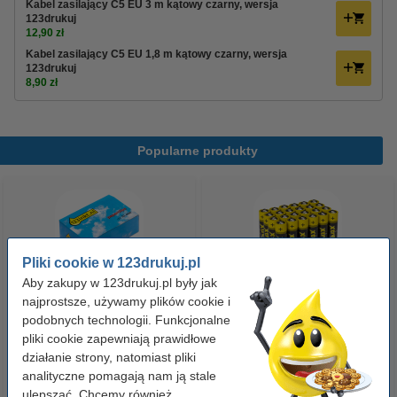
Kabel zasilający C5 EU 3 m kątowy czarny, wersja
123drukuj
12,90 zł
Kabel zasilający C5 EU 1,8 m kątowy czarny, wersja
123drukuj
8,90 zł
Popularne produkty
Pliki cookie w 123drukuj.pl
Aby zakupy w 123drukuj.pl były jak
najprostsze, używamy plików cookie i
Spinacze biurowe 33 mm
Baterie AAA LR03 123drukuj
podobnych technologii. Funkcjonalne
pliki cookie zapewniają prawidłowe
okrągłe (100 sztuk), 123drukuj
Xtreme Power MN2400, 24
działanie strony, natomiast pliki
sztuki
analityczne pomagają nam ją stale
2,90 zł
35,00 zł
z VAT
z VAT
ulepszać. Chcemy również