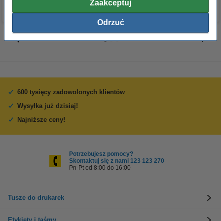
Zaakceptuj
Odrzuć
600 tysięcy zadowolonych klientów
Wysyłka już dzisiaj!
Najniższe ceny!
Potrzebujesz pomocy?
Skontaktuj się z nami 123 123 270
Pn-Pt od 8:00 do 16:00
Tusze do drukarek
Etykiety i taśmy