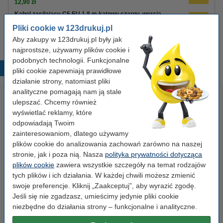
12,90 zł
Kabel zasilający C5 EU 1,8 m kątowy czarny, wersja
123drukuj
Pliki cookie w 123drukuj.pl
8,90 zł
Aby zakupy w 123drukuj.pl były jak
najprostsze, używamy plików cookie i
podobnych technologii. Funkcjonalne
Popularne produkty
pliki cookie zapewniają prawidłowe
działanie strony, natomiast pliki
analityczne pomagają nam ją stale
ulepszać. Chcemy również
wyświetlać reklamy, które
odpowiadają Twoim
zainteresowaniom, dlatego używamy
plików cookie do analizowania zachowań zarówno na naszej
stronie, jak i poza nią. Nasza
polityka prywatności dotycząca
Etykiety wysyłkowe A6 (105 x
Spinacze biurowe 33 mm
plików cookie
zawiera wszystkie szczegóły na temat rodzajów
148 mm), 100 etykiet, 123drukuj
okrągłe (100 sztuk), 123drukuj
tych plików i ich działania. W każdej chwili możesz zmienić
swoje preferencje. Kliknij „Zaakceptuj”, aby wyrazić zgodę.
Jeśli się nie zgadzasz, umieścimy jedynie pliki cookie
14,90 zł
2,90 zł
z VAT
z VAT
niezbędne do działania strony – funkcjonalne i analityczne.