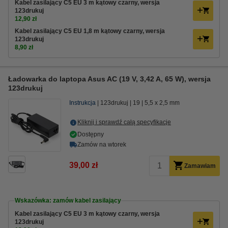
Kabel zasilający C5 EU 3 m kątowy czarny, wersja
123drukuj
12,90 zł
Kabel zasilający C5 EU 1,8 m kątowy czarny, wersja
123drukuj
8,90 zł
Ładowarka do laptopa Asus AC (19 V, 3,42 A, 65 W), wersja
123drukuj
Instrukcja
123drukuj
19
5,5 x 2,5 mm
Kliknij i sprawdź całą specyfikacje
Dostępny
Zamów na wtorek
39,00 zł
Zamawiam
Wskazówka: zamów kabel zasilający
Kabel zasilający C5 EU 3 m kątowy czarny, wersja
123drukuj