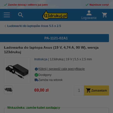
Zamów dzisiaj i odbierz już jutro
Najniższe ceny!
Logowanie
Ładowarki do laptopów Asus 5.5 x 2.5
PA-1121-02A1
Ładowarka do laptopa Asus (19 V, 4,74 A, 90 W), wersja
123drukuj
Instrukcja
123drukuj
19 V
5,5 x 2,5 mm
Kliknij i sprawdź całą specyfikacje
Dostępny
Zamów na wtorek
69,00 zł
Zamawiam
Wskazówka: zamów kabel zasilający