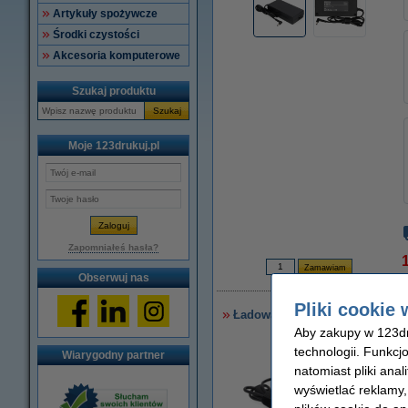
Artykuły spożywcze
Środki czystości
Akcesoria komputerowe
Szukaj produktu
Szukaj
Moje 123drukuj.pl
Zapomniałeś hasła?
Obserwuj nas
9
Pliki cookie 
Ładowarka do laptopa Asus (19,
Aby zakupy w 123dru
technologii. Funkcj
Wiarygodny partner
natomiast pliki ana
wyświetlać reklamy