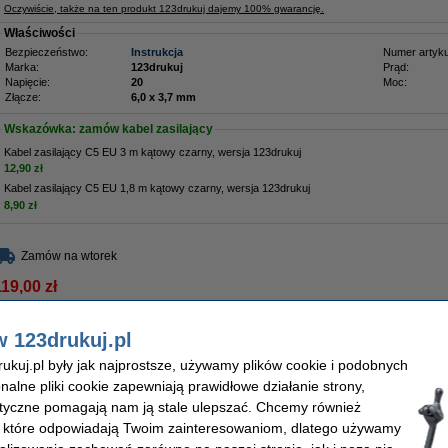
Oczywiście, także na ten produkt 123drukuj dajemy 100% gwarancję.
Właściwości
Bezpieczeństwo:
Instrukcja
Numer artyku
Marka:
123drukuj
Prąd:
Napięcie:
20
Moc:
Złącze:
6,0 x 3,7 mm
Wskazówka: zamów kabel zasilający
Kabel zasilający C5 EU 3 m kątowy czarny, wersja 123drukuj
12,90 zł
Kabel zasilający C5 EU 1,8 m kątowy czarny, wersja 123drukuj
8,90 zł
Zamów na wtorek
119,00 zł
6,75 zł bez VAT
w 123drukuj.pl
5 V, 9,23 A, 180 W), wersja 123drukuj
kuj.pl były jak najprostsze, używamy plików cookie i podobnych
Opis
onalne pliki cookie zapewniają prawidłowe działanie strony,
Zapewnij swojemu laptopowi Asus niezawodne źródło zasilania dzięki zasilaczow
lityczne pomagają nam ją stale ulepszać. Chcemy również
Ten wydajny i trwały zasilacz doskonale sprawdzi się podczas wymagających zada
edycja wideo, programowanie czy praca wielozadaniowa. Zasilacz oferuje moc 18
, które odpowiadają Twoim zainteresowaniom, dlatego używamy
natężenie 9,23 A, co gwarantuje stabilne i bezpieczne ładowanie Twojego urządz