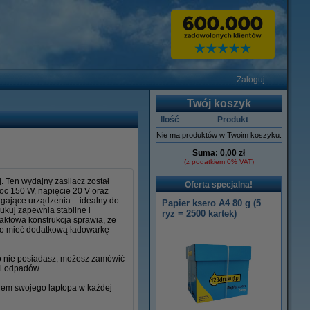
Zaloguj
Twój koszyk
Ilość
Produkt
Nie ma produktów w Twoim koszyku.
Suma:
0,00 zł
(z podatkiem 0% VAT)
 Ten wydajny zasilacz został
Oferta specjalna!
oc 150 W, napięcie 20 V oraz
agające urządzenia – idealny do
Papier ksero A4 80 g (5
rukuj zapewnia stabilne i
ryz = 2500 kartek)
aktowa konstrukcja sprawia, że
rto mieć dodatkową ładowarkę –
go nie posiadasz, możesz zamówić
ci odpadów.
niem swojego laptopa w każdej