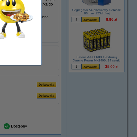
 użytkowaniu. Ten zasilacz Asus
i, jak i dodatkowa ładowarka do
Segregator A4 plastikowy niebieski
80 mm, 123drukuj
sz, możesz zamówić go osobno.
9,90 zł
ia.
 123drukuj.
łu:
ADR00253
9.23 A
Baterie AAA LR03 123drukuj
180 W
Xtreme Power MN2400, 24 sztuki
35,00 zł
Dostępny