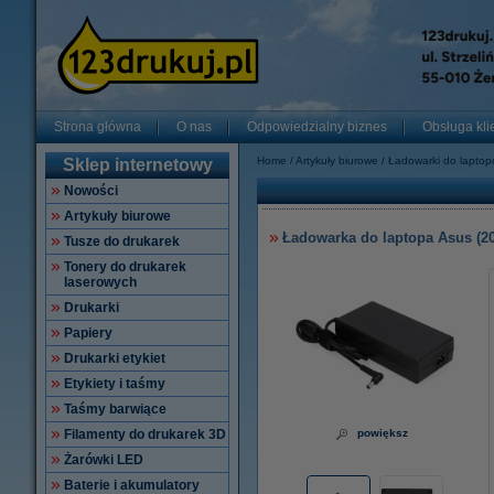
Strona główna
O nas
Odpowiedzialny biznes
Obsługa kli
Home
Artykuły biurowe
Ładowarki do lapto
Sklep internetowy
Nowości
Artykuły biurowe
Ładowarka do laptopa Asus (20 
Tusze do drukarek
Tonery do drukarek
laserowych
Drukarki
Papiery
Drukarki etykiet
Etykiety i taśmy
Taśmy barwiące
Filamenty do drukarek 3D
powiększ
Żarówki LED
Baterie i akumulatory