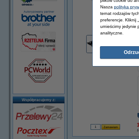
plików cookie do an
Nasza
polityka pry
temat rodzajów tych
preferencje. Kliknij
powiększ
umieścimy jedynie p
analityczne.
Odrzu
Współpracujemy z:
1