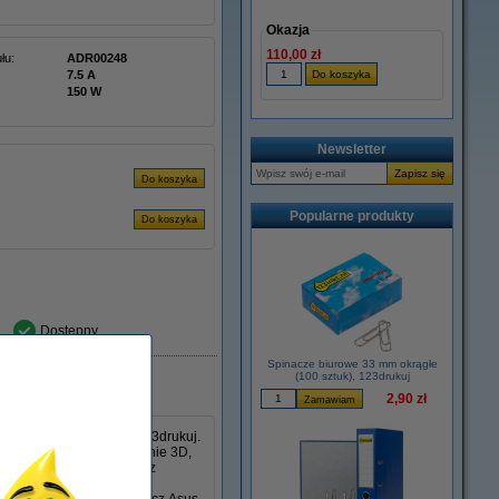
Okazja
110,00 zł
łu:
ADR00248
7.5 A
150 W
Newsletter
Popularne produkty
Dostępny
Spinacze biurowe 33 mm okrągłe
(100 sztuk), 123drukuj
2,90 zł
i Asus 180 W w wersji 123drukuj.
ń, takich jak projektowanie 3D,
0 W, napięcie 19,5 V oraz
enia. Złącze 6,0 x 3,7 mm