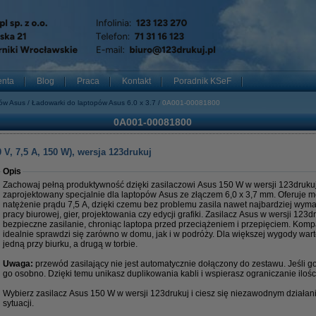
enta
Blog
Praca
Kontakt
Poradnik KSeF
pów Asus
Ładowarki do laptopów Asus 6.0 x 3.7
0A001-00081800
0A001-00081800
V, 7,5 A, 150 W), wersja 123drukuj
Opis
Zachowaj pełną produktywność dzięki zasilaczowi Asus 150 W w wersji 123drukuj.
zaprojektowany specjalnie dla laptopów Asus ze złączem 6,0 x 3,7 mm. Oferuje m
natężenie prądu 7,5 A, dzięki czemu bez problemu zasila nawet najbardziej wym
pracy biurowej, gier, projektowania czy edycji grafiki. Zasilacz Asus w wersji 123d
bezpieczne zasilanie, chroniąc laptopa przed przeciążeniem i przepięciem. Komp
idealnie sprawdzi się zarówno w domu, jak i w podróży. Dla większej wygody wa
jedną przy biurku, a drugą w torbie.
Uwaga:
przewód zasilający nie jest automatycznie dołączony do zestawu. Jeśli 
go osobno. Dzięki temu unikasz duplikowania kabli i wspierasz ograniczanie iloś
Wybierz zasilacz Asus 150 W w wersji 123drukuj i ciesz się niezawodnym działa
sytuacji.