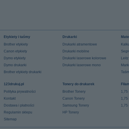
Etykiety i taśmy
Drukarki
Mate
Brother etykiety
Drukarki atramentowe
Kalku
Canon etykiety
Drukarki mobilne
Segr
Dymo etykiety
Drukarki laserowe kolorowe
Leit
Dymo drukarki
Drukarki laserowe mono
Mark
Brother etykiety drukarki
Taśm
123drukuj.pl
Tonery do drukarek
Fila
Polityka prywatności
Brother Tonery
1,75
Kontakt
Canon Tonery
1,75
Dostawa i płatności
Samsung Tonery
1,75
Regulamin sklepu
HP Tonery
Sitemap