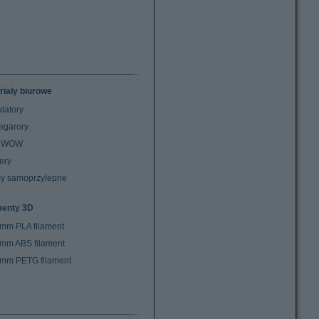
riały biurowe
latory
egarory
z WOW
ery
y samoprzylepne
menty 3D
 mm PLA filament
 mm ABS filament
 mm PETG filament