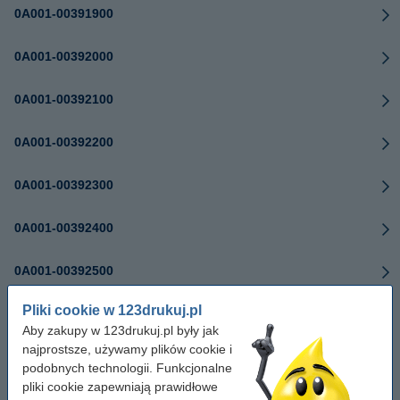
0A001-00391900
0A001-00392000
0A001-00392100
0A001-00392200
0A001-00392300
0A001-00392400
0A001-00392500
Pliki cookie w 123drukuj.pl
0A001-00392600
Aby zakupy w 123drukuj.pl były jak
najprostsze, używamy plików cookie i
0A001-00392700
podobnych technologii. Funkcjonalne
pliki cookie zapewniają prawidłowe
0A001-00393000