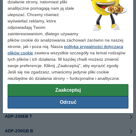
działanie strony, natomiast pliki
analityczne pomagają nam ją stale
0A001-00393300
ulepszać. Chcemy również
wyświetlać reklamy, które
odpowiadają Twoim
0A001-01120000
zainteresowaniom, dlatego używamy
plików cookie do analizowania zachowań zarówno na naszej
0A001-01120100
stronie, jak i poza nią. Nasza
polityka prywatności dotycząca
plików cookie
zawiera wszystkie szczegóły na temat rodzajów
A18-150P1A
tych plików i ich działania. W każdej chwili możesz zmienić
swoje preferencje. Kliknij „Zaakceptuj”, aby wyrazić zgodę.
Jeśli się nie zgadzasz, umieścimy jedynie pliki cookie
ADP-150CH B
niezbędne do działania strony – funkcjonalne i analityczne.
ADP-150CH BG
Zaakceptuj
ADP-200JB D
Odrzuć
ADP-230EB T
ADP-230GB B