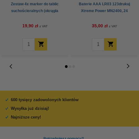
Zestaw 4x marker do tablic
Baterie AAA LR03 123drukuj
suchościeralnych (okrągła
Xtreme Power MN2400, 24
końcówka 2,5 mm) 123drukuj
sztuki
19,90 zł
35,00 zł
z VAT
z VAT
600 tysięcy zadowolonych klientów
Wysyłka już dzisiaj!
Najniższe ceny!
Potrzebujesz pomocy?