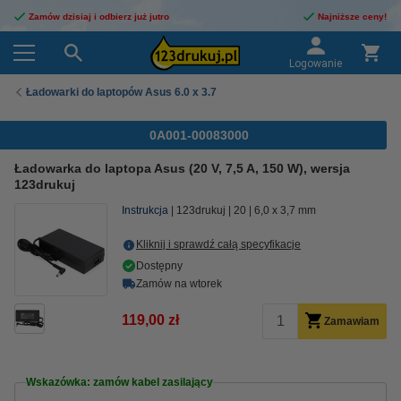
Zamów dzisiaj i odbierz już jutro
Najniższe ceny!
Logowanie
Ładowarki do laptopów Asus 6.0 x 3.7
0A001-00083000
Ładowarka do laptopa Asus (20 V, 7,5 A, 150 W), wersja
123drukuj
Instrukcja
123drukuj
20
6,0 x 3,7 mm
Kliknij i sprawdź całą specyfikacje
Dostępny
Zamów na wtorek
119,00 zł
Zamawiam
Wskazówka: zamów kabel zasilający