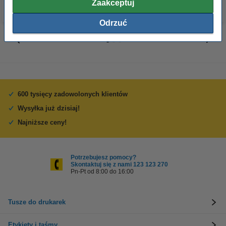
Zaakceptuj
Odrzuć
600 tysięcy zadowolonych klientów
Wysyłka już dzisiaj!
Najniższe ceny!
Potrzebujesz pomocy?
Skontaktuj się z nami 123 123 270
Pn-Pt od 8:00 do 16:00
Tusze do drukarek
Etykiety i taśmy