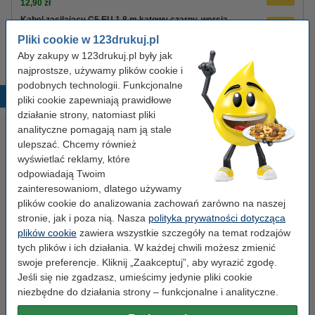
12,90 zł
Kabel zasilający C5 EU 1,8 m kątowy czarny, wersja
123drukuj
Pliki cookie w 123drukuj.pl
8,90 zł
Aby zakupy w 123drukuj.pl były jak
najprostsze, używamy plików cookie i
podobnych technologii. Funkcjonalne
Popularne produkty
pliki cookie zapewniają prawidłowe
działanie strony, natomiast pliki
analityczne pomagają nam ją stale
ulepszać. Chcemy również
wyświetlać reklamy, które
odpowiadają Twoim
zainteresowaniom, dlatego używamy
plików cookie do analizowania zachowań zarówno na naszej
stronie, jak i poza nią. Nasza
polityka prywatności dotycząca
Spinacze biurowe 33 mm
Segregator A4 plastikowy
plików cookie
zawiera wszystkie szczegóły na temat rodzajów
okrągłe (100 sztuk), 123drukuj
niebieski 80 mm, 123drukuj
tych plików i ich działania. W każdej chwili możesz zmienić
swoje preferencje. Kliknij „Zaakceptuj”, aby wyrazić zgodę.
Jeśli się nie zgadzasz, umieścimy jedynie pliki cookie
2,90 zł
9,90 zł
z VAT
z VAT
niezbędne do działania strony – funkcjonalne i analityczne.