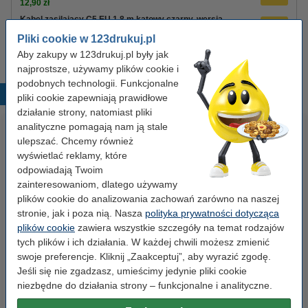
12,90 zł
Kabel zasilający C5 EU 1,8 m kątowy czarny, wersja
123drukuj
Pliki cookie w 123drukuj.pl
8,90 zł
Aby zakupy w 123drukuj.pl były jak
najprostsze, używamy plików cookie i
podobnych technologii. Funkcjonalne
Popularne produkty
pliki cookie zapewniają prawidłowe
działanie strony, natomiast pliki
analityczne pomagają nam ją stale
ulepszać. Chcemy również
wyświetlać reklamy, które
odpowiadają Twoim
zainteresowaniom, dlatego używamy
plików cookie do analizowania zachowań zarówno na naszej
stronie, jak i poza nią. Nasza
polityka prywatności dotycząca
Etykiety wysyłkowe A6 (105 x
Segregator A4 plastikowy
plików cookie
zawiera wszystkie szczegóły na temat rodzajów
148 mm), 100 etykiet, 123drukuj
niebieski 80 mm, 123drukuj
tych plików i ich działania. W każdej chwili możesz zmienić
swoje preferencje. Kliknij „Zaakceptuj”, aby wyrazić zgodę.
Jeśli się nie zgadzasz, umieścimy jedynie pliki cookie
14,90 zł
9,90 zł
z VAT
z VAT
niezbędne do działania strony – funkcjonalne i analityczne.