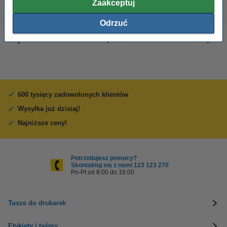
Zaakceptuj
Odrzuć
600 tysięcy zadowolonych klientów
Wysyłka już dzisiaj!
Najniższe ceny!
Potrzebujesz pomocy?
Skontaktuj się z nami 123 123 270
Pn-Pt od 8:00 do 16:00
Tusze do drukarek
Etykiety i taśmy