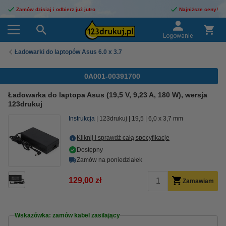
Zamów dzisiaj i odbierz już jutro
Najniższe ceny!
Logowanie
Ładowarki do laptopów Asus 6.0 x 3.7
0A001-00391700
Ładowarka do laptopa Asus (19,5 V, 9,23 A, 180 W), wersja
123drukuj
Instrukcja
123drukuj
19,5
6,0 x 3,7 mm
Kliknij i sprawdź całą specyfikacje
Dostępny
Zamów na poniedziałek
129,00 zł
Zamawiam
Wskazówka: zamów kabel zasilający