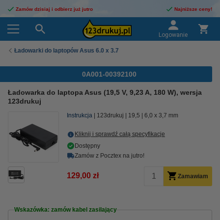
Zamów dzisiaj i odbierz już jutro
Najniższe ceny!
Logowanie
Ładowarki do laptopów Asus 6.0 x 3.7
0A001-00392100
Ładowarka do laptopa Asus (19,5 V, 9,23 A, 180 W), wersja
123drukuj
Instrukcja
123drukuj
19,5
6,0 x 3,7 mm
Kliknij i sprawdź całą specyfikacje
Dostępny
Zamów z Pocztex na jutro!
129,00 zł
Zamawiam
Wskazówka: zamów kabel zasilający