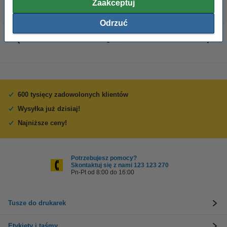
Zaakceptuj
Odrzuć
600 tysięcy zadowolonych klientów
Wysyłka już dzisiaj!
Najniższe ceny!
Potrzebujesz pomocy?
Skontaktuj się z nami 123 123 270
Pn-Pt od 8:00 do 16:00
Tusze do drukarek
Etykiety i taśmy