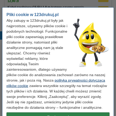
12,90 zł
Kabel zasilający C5 EU 1,8 m kątowy czarny, wersja
123drukuj
Pliki cookie w 123drukuj.pl
8,90 zł
Aby zakupy w 123drukuj.pl były jak
najprostsze, używamy plików cookie i
podobnych technologii. Funkcjonalne
Popularne produkty
pliki cookie zapewniają prawidłowe
działanie strony, natomiast pliki
analityczne pomagają nam ją stale
ulepszać. Chcemy również
wyświetlać reklamy, które
odpowiadają Twoim
zainteresowaniom, dlatego używamy
plików cookie do analizowania zachowań zarówno na naszej
stronie, jak i poza nią. Nasza
polityka prywatności dotycząca
Segregator A4 plastikowy
Baterie AAA LR03 123drukuj
plików cookie
zawiera wszystkie szczegóły na temat rodzajów
niebieski 80 mm, 123drukuj
Xtreme Power MN2400, 24
tych plików i ich działania. W każdej chwili możesz zmienić
sztuki
swoje preferencje. Kliknij „Zaakceptuj”, aby wyrazić zgodę.
Jeśli się nie zgadzasz, umieścimy jedynie pliki cookie
9,90 zł
35,00 zł
z VAT
z VAT
niezbędne do działania strony – funkcjonalne i analityczne.