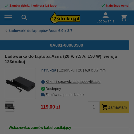
Zamów dzisiaj i odbierz już jutro
Najniższe ceny!
Logowanie
Ładowarki do laptopów Asus 6.0 x 3.7
0A001-00083500
Ładowarka do laptopa Asus (20 V, 7,5 A, 150 W), wersja
123drukuj
Instrukcja
123drukuj
20
6,0 x 3,7 mm
Kliknij i sprawdź całą specyfikacje
Dostępny
Zamów na poniedziałek
119,00 zł
Zamawiam
Wskazówka: zamów kabel zasilający