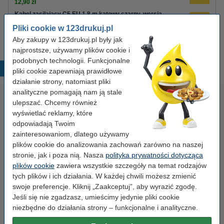
12,90 zł
Kabel zasilający C5 EU 1,8 m kątowy czarny, wersja
123drukuj
Pliki cookie w 123drukuj.pl
8,90 zł
Aby zakupy w 123drukuj.pl były jak
najprostsze, używamy plików cookie i
podobnych technologii. Funkcjonalne
Popularne produkty
pliki cookie zapewniają prawidłowe
działanie strony, natomiast pliki
analityczne pomagają nam ją stale
ulepszać. Chcemy również
wyświetlać reklamy, które
odpowiadają Twoim
zainteresowaniom, dlatego używamy
plików cookie do analizowania zachowań zarówno na naszej
stronie, jak i poza nią. Nasza
polityka prywatności dotycząca
Spinacze biurowe 33 mm
Segregator A4 plastikowy
plików cookie
zawiera wszystkie szczegóły na temat rodzajów
okrągłe (100 sztuk), 123drukuj
niebieski 80 mm, 123drukuj
tych plików i ich działania. W każdej chwili możesz zmienić
swoje preferencje. Kliknij „Zaakceptuj”, aby wyrazić zgodę.
Jeśli się nie zgadzasz, umieścimy jedynie pliki cookie
2,90 zł
9,90 zł
z VAT
z VAT
niezbędne do działania strony – funkcjonalne i analityczne.