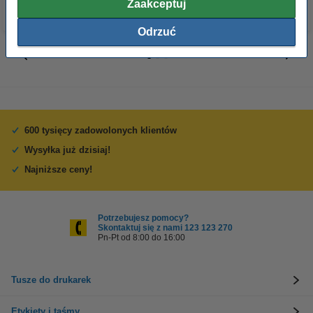
Zaakceptuj
Odrzuć
600 tysięcy zadowolonych klientów
Wysyłka już dzisiaj!
Najniższe ceny!
Potrzebujesz pomocy?
Skontaktuj się z nami 123 123 270
Pn-Pt od 8:00 do 16:00
Tusze do drukarek
Etykiety i taśmy