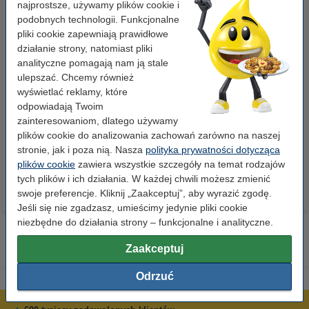
najprostsze, używamy plików cookie i
podobnych technologii. Funkcjonalne
pliki cookie zapewniają prawidłowe
działanie strony, natomiast pliki
analityczne pomagają nam ją stale
ulepszać. Chcemy również
wyświetlać reklamy, które
Spinacze biurowe 33 mm
Segregator A4 plastikowy
odpowiadają Twoim
okrągłe (100 sztuk), 123drukuj
niebieski 80 mm, 123drukuj
zainteresowaniom, dlatego używamy
plików cookie do analizowania zachowań zarówno na naszej
2,90 zł
9,90 zł
z VAT
z VAT
stronie, jak i poza nią. Nasza
polityka prywatności dotycząca
plików cookie
zawiera wszystkie szczegóły na temat rodzajów
tych plików i ich działania. W każdej chwili możesz zmienić
swoje preferencje. Kliknij „Zaakceptuj”, aby wyrazić zgodę.
Jeśli się nie zgadzasz, umieścimy jedynie pliki cookie
niezbędne do działania strony – funkcjonalne i analityczne.
Zaakceptuj
Odrzuć