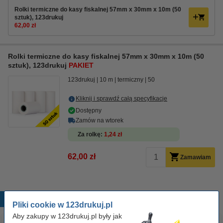
Rolki termiczne do kasy fiskalnej 57mm x 30mm x 10m (50
sztuk), 123drukuj
62,00 zł
Rolki termiczne do kasy fiskalnej 57mm x 30mm x 10m (50
sztuk), 123drukuj
PAKIET
123drukuj
10 m
termiczny
50
Kliknij i sprawdź całą specyfikacje
Dostępny
Zamów na wtorek
Za rolkę
1,24 zł
62,00 zł
Zamawiam
Popularne produkty
Pliki cookie w 123drukuj.pl
Aby zakupy w 123drukuj.pl były jak