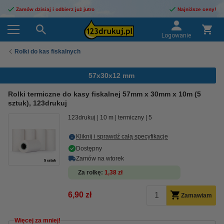
Zamów dzisiaj i odbierz już jutro
Najniższe ceny!
Logowanie
Rolki do kas fiskalnych
57x30x12 mm
Rolki termiczne do kasy fiskalnej 57mm x 30mm x 10m (5
sztuk), 123drukuj
123drukuj
10 m
termiczny
5
Kliknij i sprawdź całą specyfikacje
Dostępny
Zamów na wtorek
Za rolkę
1,38 zł
6,90 zł
Zamawiam
Więcej za mniej!