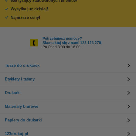
600 tysięcy zadowolonych klientów
Wysyłka już dzisiaj!
Najniższe ceny!
Potrzebujesz pomocy?
Skontaktuj się z nami 123 123 270
Pn-Pt od 8:00 do 16:00
Tusze do drukarek
Etykiety i taśmy
Drukarki
Materiały biurowe
Papiery do drukarki
123drukuj.pl