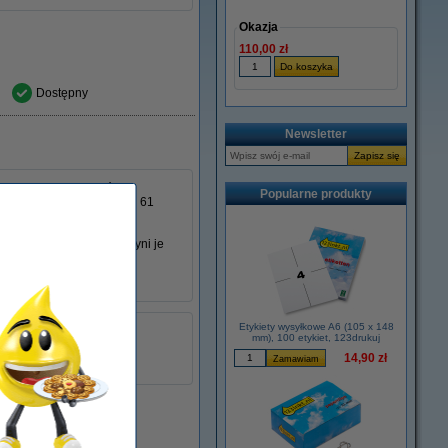
Okazja
110,00 zł
Dostępny
Newsletter
 drukowania paragonów i
Popularne produkty
ego ma 80 mm szerokości i 61
owitą 80 mm.
fenolu (BPA free), co czyni je
 zawiera 5 rolek.
Etykiety wysyłkowe A6 (105 x 148
mm), 100 etykiet, 123drukuj
14,90 zł