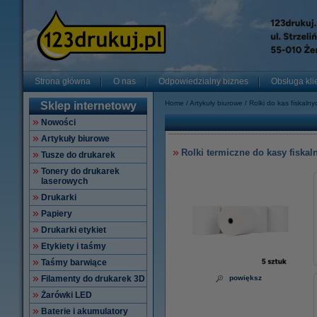
Strona główna
O nas
Odpowiedzialny biznes
Obsługa kli
Home
Artykuły biurowe
Rolki do kas fiskalny
Sklep internetowy
Nowości
Artykuły biurowe
Rolki termiczne do kasy fiska
Tusze do drukarek
Tonery do drukarek
laserowych
Drukarki
Papiery
Drukarki etykiet
Etykiety i taśmy
Taśmy barwiące
Filamenty do drukarek 3D
powiększ
Żarówki LED
Baterie i akumulatory