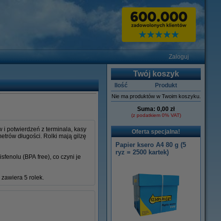
Zaloguj
Twój koszyk
Ilość
Produkt
Nie ma produktów w Twoim koszyku.
Suma:
0,00 zł
(z podatkiem 0% VAT)
i potwierdzeń z terminala, kasy
Oferta specjalna!
etrów długości. Rolki mają gilzę
Papier ksero A4 80 g (5
ryz = 2500 kartek)
fenolu (BPA free), co czyni je
 zawiera 5 rolek.