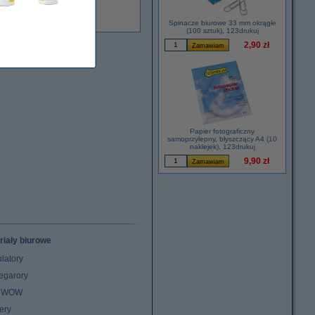
Dostępny
Spinacze biurowe 33 mm okrągłe
(100 sztuk), 123drukuj
2,90 zł
Papier fotograficzny
samoprzylepny, błyszczący A4 (10
naklejek), 123drukuj
9,90 zł
riały biurowe
latory
egarory
z WOW
ery