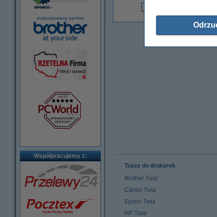
3
2
Odrzu
Współpracujemy z:
Tusze do drukarek
Brother Tusz
Canon Tusz
Epson Tusz
HP Tusz