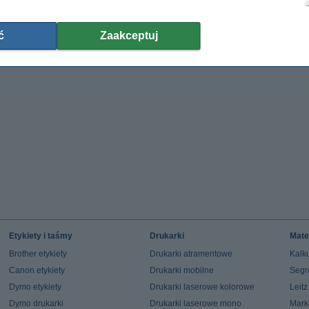
5,90 zł
9,19 zł bez VAT
ć
Zaakceptuj
Etykiety i taśmy
Drukarki
Mate
Brother etykiety
Drukarki atramentowe
Kalku
Canon etykiety
Drukarki mobilne
Segr
Dymo etykiety
Drukarki laserowe kolorowe
Leit
Dymo drukarki
Drukarki laserowe mono
Mark