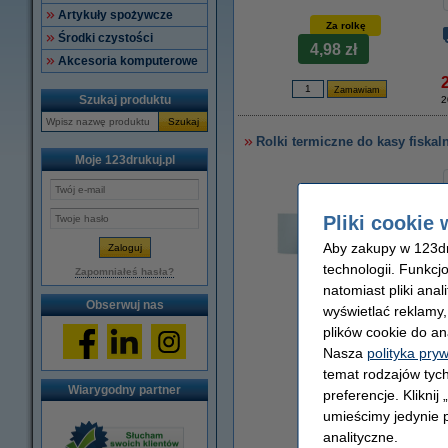
Artykuły spożywcze
Za rolkę
Środki czystości
4,98 zł
Akcesoria komputerowe
2
Szukaj produktu
2
Szukaj
Rolki termiczne do kasy fiskal
Moje 123drukuj.pl
Pliki cookie 
Aby zakupy w 123dru
technologii. Funkcj
Zapomniałeś hasła?
natomiast pliki ana
Obserwuj nas
wyświetlać reklamy
powiększ
plików cookie do an
Nasza
polityka pry
temat rodzajów tych
Wiarygodny partner
preferencje. Kliknij
Za rolkę
umieścimy jedynie p
7,18 zł
analityczne.