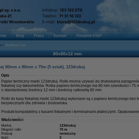
enta
Blog
Praca
Kontakt
Poradnik KSeF
ch
80x80x12 mm
80x80x12 mm
lnej 80mm x 80mm x 75m (5 sztuk), 123drukuj
Opis
Papier termiczny marki 123drukuj. Rolki można używać do drukowania paragonów 
fiskalnej czy taksometrów. Rolka papieru termicznego ma 80 mm szerokości i 75 m
o standardowej średnicy 12 mm i średnicę całkowitą 80 mm.
Rolki do kasy fiskalnej marki 123drukuj wykonane są z papieru termicznego bez bis
bezpiecznymi dla zdrowia i środowiska.
Produkt kompatybilny z kasami fiskalnymi i terminalnami płatniczymi. Opakowanie
Właściwości
Marka:
123drukuj
Długość rolki:
75 m
Rodzaj:
termiczny
Ilość:
5