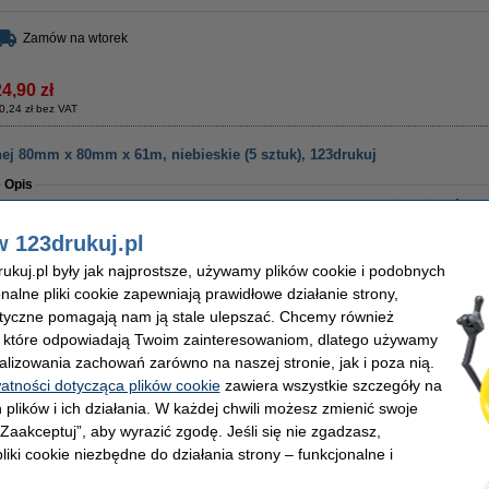
Zamów na wtorek
4,90 zł
0,24 zł bez VAT
nej 80mm x 80mm x 61m, niebieskie (5 sztuk), 123drukuj
Opis
Papier termiczny marki 123drukuj w kolorze niebieskim. Rolki można używać do
potwierdzeń z terminala, kasy fiskalnej czy taksometrów. Rolka papieru termiczn
metrów długości. Rolki mają gilzę o standardowej średnicy 12 mm i średnicę całk
w 123drukuj.pl
Rolki do kasy fiskalnej marki 123drukuj wykonane są z papieru termicznego bez bis
kuj.pl były jak najprostsze, używamy plików cookie i podobnych
bezpiecznymi dla zdrowia i środowiska.
onalne pliki cookie zapewniają prawidłowe działanie strony,
Produkt kompatybilny z kasami fiskalnymi i terminalnami płatniczymi. Opakowanie
lityczne pomagają nam ją stale ulepszać. Chcemy również
, które odpowiadają Twoim zainteresowaniom, dlatego używamy
Właściwości
alizowania zachowań zarówno na naszej stronie, jak i poza nią.
Marka:
123drukuj
Długość rolki:
75 m
watności dotycząca plików cookie
zawiera wszystkie szczegóły na
Rodzaj:
termiczny
Ilość:
5
 plików i ich działania. W każdej chwili możesz zmienić swoje
 „Zaakceptuj”, aby wyrazić zgodę. Jeśli się nie zgadzasz,
Zamów na wtorek
liki cookie niezbędne do działania strony – funkcjonalne i