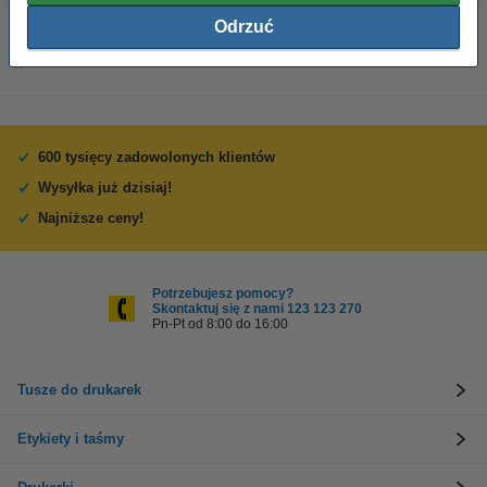
Odrzuć
600 tysięcy zadowolonych klientów
Wysyłka już dzisiaj!
Najniższe ceny!
Potrzebujesz pomocy?
Skontaktuj się z nami 123 123 270
Pn-Pt od 8:00 do 16:00
Tusze do drukarek
Etykiety i taśmy