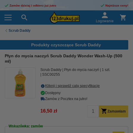
Zamów dzisiaj i odbierz już jutro
Najniższe ceny!
Logowanie
Scrub Daddy
Produkty czyszczące Scrub Daddy
Płyn do mycia naczyń Scrub Daddy Wonder Wash-Up (500
ml)
Scrub Daddy
Płyn do mycia naczyń
1 szt.
SSC00255
Kliknij i sprawdź całą specyfikacje
Dostępny
Zamów z Pocztex na jutro!
16,50 zł
Zamawiam
Wskazówka: zamów