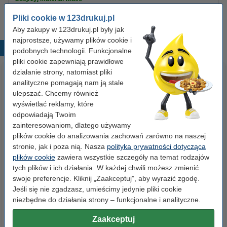
Kliknij
tutaj
, aby zobaczyć Power Paste w akcji!
Pliki cookie w 123drukuj.pl
Aby zakupy w 123drukuj.pl były jak
najprostsze, używamy plików cookie i
Popularne produkty
podobnych technologii. Funkcjonalne
pliki cookie zapewniają prawidłowe
działanie strony, natomiast pliki
analityczne pomagają nam ją stale
ulepszać. Chcemy również
wyświetlać reklamy, które
odpowiadają Twoim
zainteresowaniom, dlatego używamy
plików cookie do analizowania zachowań zarówno na naszej
Spinacze biurowe 33 mm
Zestaw 4x marker do tablic
stronie, jak i poza nią. Nasza
polityka prywatności dotycząca
okrągłe (100 sztuk), 123drukuj
suchościeralnych (okrągła
plików cookie
zawiera wszystkie szczegóły na temat rodzajów
końcówka 2,5 mm) 123drukuj
tych plików i ich działania. W każdej chwili możesz zmienić
swoje preferencje. Kliknij „Zaakceptuj”, aby wyrazić zgodę.
2,90 zł
19,90 zł
z VAT
z VAT
Jeśli się nie zgadzasz, umieścimy jedynie pliki cookie
niezbędne do działania strony – funkcjonalne i analityczne.
Zaakceptuj