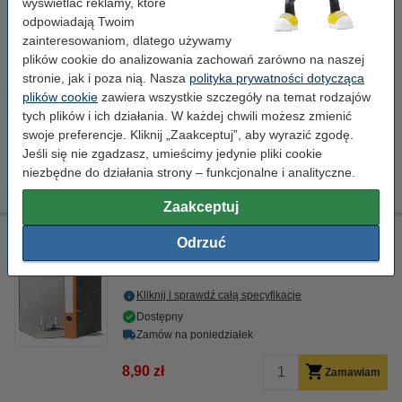
wyświetlać reklamy, które
Kliknij i sprawdź całą specyfikacje
odpowiadają Twoim
Dostępny
zainteresowaniom, dlatego używamy
Zamów na poniedziałek
plików cookie do analizowania zachowań zarówno na naszej
stronie, jak i poza nią. Nasza
polityka prywatności dotycząca
8,90 zł
Zamawiam
plików cookie
zawiera wszystkie szczegóły na temat rodzajów
tych plików i ich działania. W każdej chwili możesz zmienić
swoje preferencje. Kliknij „Zaakceptuj”, aby wyrazić zgodę.
Grupa kolorów:
Jeśli się nie zgadzasz, umieścimy jedynie pliki cookie
niezbędne do działania strony – funkcjonalne i analityczne.
Zaakceptuj
Segregator A4 kartonowy pomarańczowy 50 mm, 123drukuj
Odrzuć
123drukuj
pomarańczowy
286 x 318 mm
karton
Kliknij i sprawdź całą specyfikacje
Dostępny
Zamów na poniedziałek
8,90 zł
Zamawiam