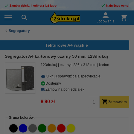
Zamów dzisiaj i odbierz już jutro
Najniższe ceny!
Logowanie
Segregatory
Tekturowe A4 wąskie
Segregator A4 kartonowy czarny 50 mm, 123drukuj
123drukuj
czarny
286 x 318 mm
karton
Kliknij i sprawdź całą specyfikacje
Dostępny
Zamów na poniedziałek
8,90 zł
Zamawiam
Grupa kolorów: