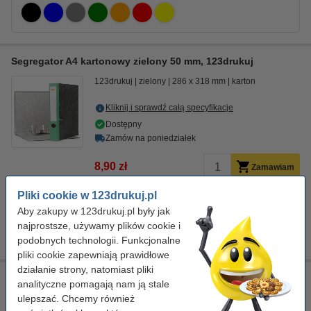
Segregator A4 kartonowy zielony 50 mm, 123drukuj
123drukuj
zielony
286 x 318 mm
karton
Kliknij i sprawdź całą specyfikacje
Dostępny
Zamów na poniedziałek
8,90 zł
Zamawiam
Pliki cookie w 123drukuj.pl
Grupa kolorów:
Aby zakupy w 123drukuj.pl były jak
najprostsze, używamy plików cookie i
podobnych technologii. Funkcjonalne
pliki cookie zapewniają prawidłowe
działanie strony, natomiast pliki
Segregator A4 kartonowy żółty 50 mm, 123drukuj
analityczne pomagają nam ją stale
123drukuj
żółty
286 x 318 mm
karton
ulepszać. Chcemy również