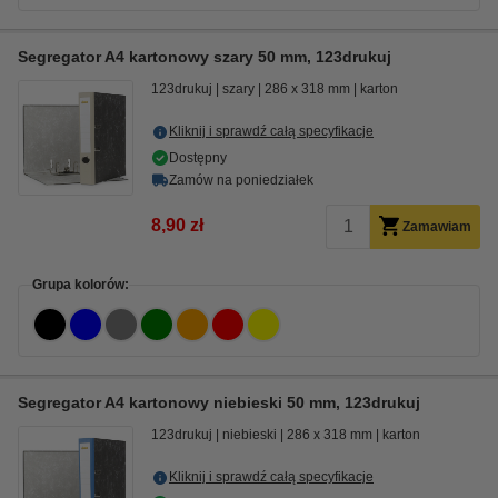
Segregator A4 kartonowy szary 50 mm, 123drukuj
123drukuj
szary
286 x 318 mm
karton
Kliknij i sprawdź całą specyfikacje
Dostępny
Zamów na poniedziałek
8,90 zł
Zamawiam
Grupa kolorów:
Segregator A4 kartonowy niebieski 50 mm, 123drukuj
123drukuj
niebieski
286 x 318 mm
karton
Kliknij i sprawdź całą specyfikacje