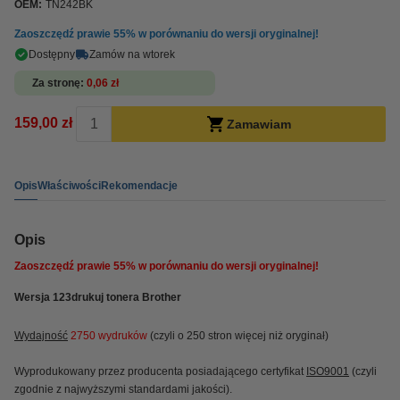
OEM:
TN242BK
Zaoszczędź prawie
55%
w porównaniu do wersji oryginalnej!
Dostępny
Zamów na wtorek
Za stronę
0,06 zł
159,00 zł
Zamawiam
Opis
Właściwości
Rekomendacje
Opis
Zaoszczędź prawie
55%
w porównaniu do wersji oryginalnej!
Wersja 123drukuj tonera Brother
Wydajność
2750 wydruków
(czyli o 250 stron więcej niż oryginał)
Wyprodukowany przez producenta posiadającego certyfikat
ISO9001
(czyli
zgodnie z najwyższymi standardami jakości).