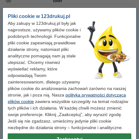
Typ:
toner
Numer:
TN242BK
Pliki cookie w 123drukuj.pl
Aby zakupy w 123drukuj.pl były jak
Wskazówka: zamów niebieski
najprostsze, używamy plików cookie i
podobnych technologii. Funkcjonalne
123drukuj zamiennik Brother TN-242C toner
pliki cookie zapewniają prawidłowe
niebieski
działanie strony, natomiast pliki
149,00 zł
analityczne pomagają nam ją stale
ulepszać. Chcemy również
Zamów czerwony
wyświetlać reklamy, które
123drukuj zamiennik Brother TN-242M toner
odpowiadają Twoim
czerwony
zainteresowaniom, dlatego używamy
149,00 zł
plików cookie do analizowania zachowań zarówno na naszej
stronie, jak i poza nią. Nasza
polityka prywatności dotycząca
Zamów żółty
plików cookie
zawiera wszystkie szczegóły na temat rodzajów
tych plików i ich działania. W każdej chwili możesz zmienić
123drukuj zamiennik Brother TN-242Y toner
żółty
swoje preferencje. Kliknij „Zaakceptuj”, aby wyrazić zgodę.
149,00 zł
Jeśli się nie zgadzasz, umieścimy jedynie pliki cookie
niezbędne do działania strony – funkcjonalne i analityczne.
Wskazówka: zamów papier