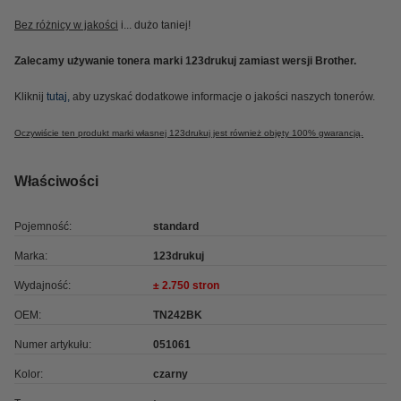
Bez różnicy w jakości
i... dużo taniej!
Zalecamy używanie tonera marki 123drukuj zamiast wersji Brother.
Kliknij
tutaj,
aby uzyskać dodatkowe informacje o jakości naszych tonerów.
Oczywiście ten produkt marki własnej 123drukuj jest również objęty 100% gwarancją.
Właściwości
Pojemność:
standard
Marka:
123drukuj
Wydajność:
± 2.750 stron
OEM:
TN242BK
Numer artykułu:
051061
Kolor:
czarny