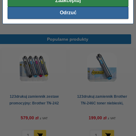
Zaakceptuj
Papier ksero A4 80 g/m2 (2500 szt.), 123drukuj
(5 ryz)
Odrzuć
110,00 zł
Popularne produkty
123drukuj zamiennik zestaw
123drukuj zamiennik Brother
promocyjny: Brother TN-242
TN-246C toner niebieski,
BK/C/M/Y czarny + 3 kolory
zwiększona pojemność
579,00 zł
199,00 zł
z VAT
z VAT