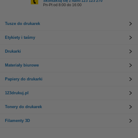
Skontaktuj się z nami 123 123 270
Pn-Pt od 8:00 do 16:00
Tusze do drukarek
Etykiety i taśmy
Drukarki
Materiały biurowe
Papiery do drukarki
123drukuj.pl
Tonery do drukarek
Filamenty 3D