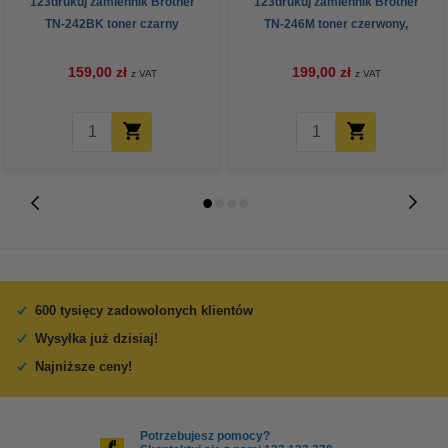
123drukuj zamiennik Brother
123drukuj zamiennik Brother
TN-242BK toner czarny
TN-246M toner czerwony,
zwiększona pojemność
159,00 zł
199,00 zł
z VAT
z VAT
600 tysięcy zadowolonych klientów
Wysyłka już dzisiaj!
Najniższe ceny!
Potrzebujesz pomocy?