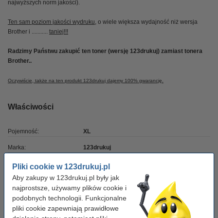
najwyższych norm jakości).
Ten sam poziom jakości wydruku
, o wiele większa wydajność niż wersja
Brother i ...........
taniej!!!
Radzimy Państwu zakupić ten toner (wersję 123drukuj) zamiast tonera
Brother..
Oczywiście, także na ten produkt 123drukuj dajemy 100% gwarancję.
Właściwości
Pojemność:
XL
Marka:
123drukuj
Wydajność:
± 2.500 stron
Pliki cookie w 123drukuj.pl
Aby zakupy w 123drukuj.pl były jak
OEM:
TN246C
najprostsze, używamy plików cookie i
Numer artykułu:
051069
podobnych technologii. Funkcjonalne
pliki cookie zapewniają prawidłowe
Kolor:
niebieski