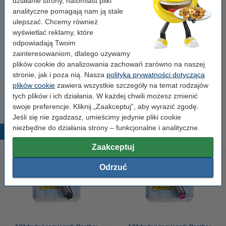
działanie strony, natomiast pliki
Typ:
toner
analityczne pomagają nam ją stale
ulepszać. Chcemy również
Numer:
TN246C
wyświetlać reklamy, które
odpowiadają Twoim
zainteresowaniom, dlatego używamy
Wskazówka: zamów papier
plików cookie do analizowania zachowań zarówno na naszej
Papier ksero A4 80 g/m2 (2500 szt.), 123drukuj
stronie, jak i poza nią. Nasza
polityka prywatności dotycząca
(5 ryz)
plików cookie
zawiera wszystkie szczegóły na temat rodzajów
110,00 zł
tych plików i ich działania. W każdej chwili możesz zmienić
swoje preferencje. Kliknij „Zaakceptuj”, aby wyrazić zgodę.
Jeśli się nie zgadzasz, umieścimy jedynie pliki cookie
niezbędne do działania strony – funkcjonalne i analityczne.
Popularne produkty
Zaakceptuj
Odrzuć