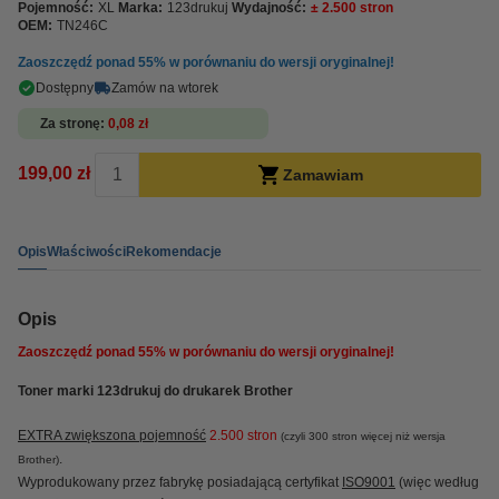
Pojemność:
XL
Marka:
123drukuj
Wydajność:
± 2.500 stron
OEM:
TN246C
Zaoszczędź ponad
55%
w porównaniu do wersji oryginalnej!
Dostępny
Zamów na wtorek
Za stronę
0,08 zł
199,00 zł
Zamawiam
Opis
Właściwości
Rekomendacje
Opis
Zaoszczędź ponad
55%
w porównaniu do wersji oryginalnej!
Toner marki 123drukuj do drukarek Brother
EXTRA zwiększona pojemność
2.500 stron
(czyli 300 stron więcej niż wersja
.
Brother)
Wyprodukowany przez fabrykę posiadającą certyfikat
ISO9001
(więc według