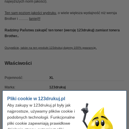
najwyższych norm jakości).
Ten sam poziom jakości wydruku
, o wiele większa wydajność niż wersja
Brother i ...........
taniej!!!
Radzimy Państwu zakupić ten toner (wersję 123drukuj) zamiast tonera
Brother..
Oczywiście, także na ten produkt 123drukuj dajemy 100% gwarancję.
Właściwości
Pojemność:
XL
Marka:
123drukuj
Wydajność:
± 2.500 stron
Pliki cookie w 123drukuj.pl
Aby zakupy w 123drukuj.pl były jak
OEM:
TN246Y
najprostsze, używamy plików cookie i
Numer artykułu:
051073
podobnych technologii. Funkcjonalne
pliki cookie zapewniają prawidłowe
Kolor:
żółty