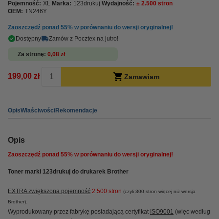
Pojemność:
XL
Marka:
123drukuj
Wydajność:
± 2.500 stron
OEM:
TN246Y
Zaoszczędź ponad
55%
w porównaniu do wersji oryginalnej!
Dostępny
Zamów z Pocztex na jutro!
Za stronę
0,08 zł
199,00 zł
Zamawiam
Opis
Właściwości
Rekomendacje
Opis
Zaoszczędź ponad
55%
w porównaniu do wersji oryginalnej!
Toner marki 123drukuj do drukarek Brother
EXTRA zwiększona pojemność
2.500 stron
(czyli 300 stron więcej niż wersja
.
Brother)
Wyprodukowany przez fabrykę posiadającą certyfikat
ISO9001
(więc według