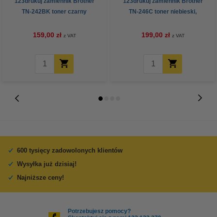
123drukuj zamiennik Brother
123drukuj zamiennik Brother
TN-242BK toner czarny
TN-246C toner niebieski,
zwiększona pojemność
159,00 zł
199,00 zł
z VAT
z VAT
600 tysięcy zadowolonych klientów
Wysyłka już dzisiaj!
Najniższe ceny!
Potrzebujesz pomocy?