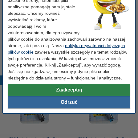
działanie strony, natomiast pliki
Typ:
toner
analityczne pomagają nam ją stale
ulepszać. Chcemy również
Numer:
TN246Y
wyświetlać reklamy, które
odpowiadają Twoim
zainteresowaniom, dlatego używamy
Wskazówka: zamów papier
plików cookie do analizowania zachowań zarówno na naszej
Papier ksero A4 80 g/m2 (2500 szt.), 123drukuj
stronie, jak i poza nią. Nasza
polityka prywatności dotycząca
(5 ryz)
plików cookie
zawiera wszystkie szczegóły na temat rodzajów
110,00 zł
tych plików i ich działania. W każdej chwili możesz zmienić
swoje preferencje. Kliknij „Zaakceptuj”, aby wyrazić zgodę.
Jeśli się nie zgadzasz, umieścimy jedynie pliki cookie
niezbędne do działania strony – funkcjonalne i analityczne.
Popularne produkty
Zaakceptuj
Odrzuć