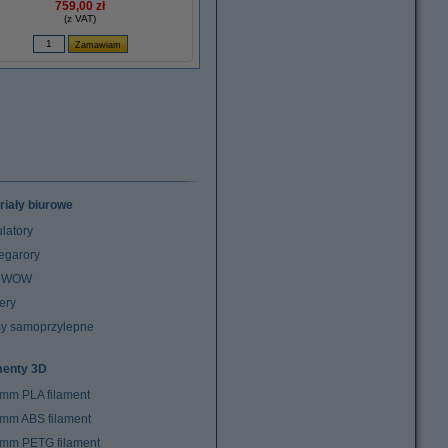
759,00 zł
(z VAT)
riały biurowe
latory
egarory
z WOW
ery
y samoprzylepne
menty 3D
 mm PLA filament
 mm ABS filament
 mm PETG filament