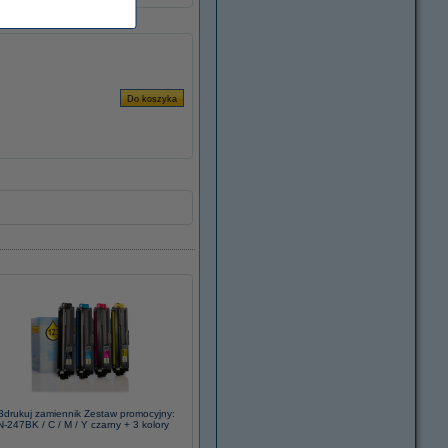
3drukuj zamiennik Zestaw promocyjny:
N-247BK / C / M / Y czarny + 3 kolory