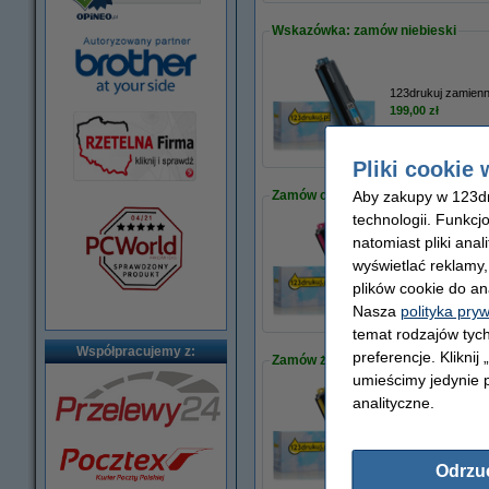
Wskazówka: zamów niebieski
123drukuj zamienn
199,00 zł
Pliki cookie 
Aby zakupy w 123dru
Zamów czerwony
technologii. Funkcj
natomiast pliki ana
123drukuj zamien
wyświetlać reklamy
199,00 zł
plików cookie do an
Nasza
polityka pry
temat rodzajów tych
Współpracujemy z:
preferencje. Kliknij
Zamów żółty
umieścimy jedynie p
analityczne.
123drukuj zamienn
199,00 zł
Odrzu