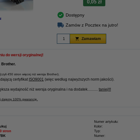
0,05 zł
Dostępny
z
Zamów z Pocztex na jutro!
Zamawiam
u do wersji oryginalnej!
 Brother.
.
(czyli 450 stron więcej niż wersja Brother)
ającą certyfikat
ISO9001
(więc według najwyższych norm jakości).
iększa wydajność niż wersja oryginalna i na dodatek...........
taniej!!!
uj dajemy 100% gwarancję.
Numer artykułu:
ukuj
Kolor:
0 stron
Typ:
7BK
Numer: