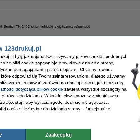
ik Brother TN-247C toner niebieski, zwiększona pojemność
w 123drukuj.pl
kuj.pl były jak najprostsze, używamy plików cookie i podobnych
onalne pliki cookie zapewniają prawidłowe działanie strony,
lityczne pomagają nam ją stale ulepszać. Chcemy również
nik Brother TN-247M toner czerwony, zwiększona pojemność
, które odpowiadają Twoim zainteresowaniom, dlatego używamy
alizowania zachowań zarówno na naszej stronie, jak i poza nią.
watności dotycząca plików cookie
zawiera wszystkie szczegóły na
 plików i ich działania. W każdej chwili możesz zmienić swoje
 „Zaakceptuj”, aby wyrazić zgodę. Jeśli się nie zgadzasz,
liki cookie niezbędne do działania strony – funkcjonalne i
ik Brother TN-247Y toner żółty, zwiększona pojemność
ć
Zaakceptuj