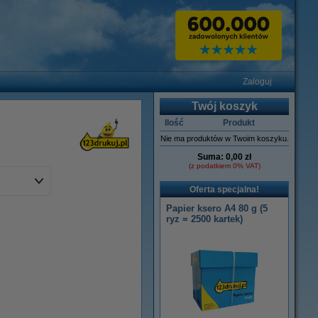
Zaloguj
Twój koszyk
Ilość
Produkt
Nie ma produktów w Twoim koszyku.
Suma:
0,00 zł
(z podatkiem 0% VAT)
Oferta specjalna!
Papier ksero A4 80 g (5
ryz = 2500 kartek)