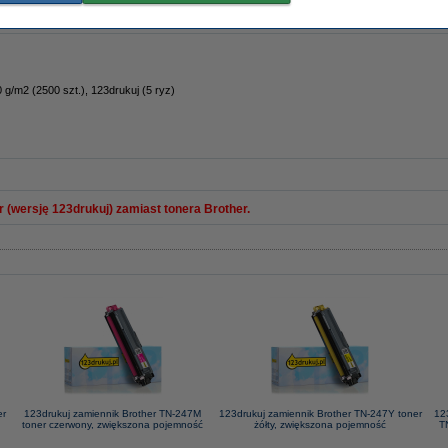
 g/m2 (2500 szt.), 123drukuj (5 ryz)
 (wersję 123drukuj) zamiast tonera Brother.
er
123drukuj zamiennik Brother TN-247M
123drukuj zamiennik Brother TN-247Y toner
12
toner czerwony, zwiększona pojemność
żółty, zwiększona pojemność
T