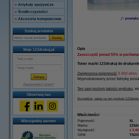
Artykuły spożywcze
Środki czystości
powięks
Akcesoria komputerowe
Szukaj produktu
Szukaj
Opis
Moje 123drukuj.pl
Zaoszczędź ponad
55%
w porównani
Toner marki 123drukuj do drukarek
Zwiększona pojemność
3.450 stron
.
Wyprodukowany przez fabrykę posiad
Zapomniałeś hasła?
Ten sam poziom jakości wydruku
, w
Obserwuj nas
Oczywiście, także na ten produkt 123druk
Właściwości
Wiarygodny partner
Pojemność:
XL
Marka:
123dr
Wydajność:
± 3.45
OEM:
TN24