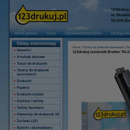
Strona główna
O nas
Odpowiedzialny biznes
Obsługa kli
Sklep internetowy
Home
Tonery do drukarek laserowych
Br
Nowości
123drukuj zamiennik Brother TN-2
Artykuły biurowe
Tusze do drukarek
Tonery do drukarek
laserowych
Drukarki
Papiery
Drukarki etykiet
Etykiety i taśmy
Taśmy barwiące
Filamenty do drukarek 3D
Żarówki LED
Baterie i akumulatory