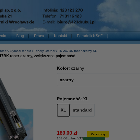
enta
Blog
Praca
Kontakt
Poradnik KSeF
other
Symbol tonera
Tonery Brother
TN-247BK toner czarny XL
47BK toner czarny, zwiększona pojemność
Kolor:
czarny
czarny
Pojemność:
XL
XL
standard
189,00 zł
Za stronę
153,66 zł bez VAT