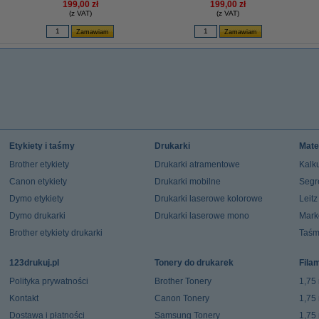
199,00 zł
199,00 zł
(z VAT)
(z VAT)
Etykiety i taśmy
Drukarki
Mate
Brother etykiety
Drukarki atramentowe
Kalku
Canon etykiety
Drukarki mobilne
Segr
Dymo etykiety
Drukarki laserowe kolorowe
Leit
Dymo drukarki
Drukarki laserowe mono
Mark
Brother etykiety drukarki
Taśm
123drukuj.pl
Tonery do drukarek
Fila
Polityka prywatności
Brother Tonery
1,75
Kontakt
Canon Tonery
1,75
Dostawa i płatności
Samsung Tonery
1,75