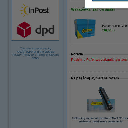
Wskazówka: zamów papier
Papier ksero A4 80
110,00 zł
This site is protected by
reCAPTCHA and the Google
Porada
Privacy Policy
and
Terms of Service
apply.
Radzimy Państwu zakupić ten toner
Najczęściej wybierane razem
123drukuj zamiennik Brother TN-247C ton
niebieski, zwiększona pojemność