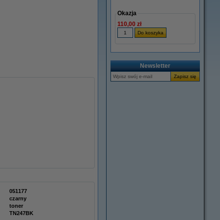
Okazja
110,00 zł
Newsletter
051177
czarny
toner
TN247BK