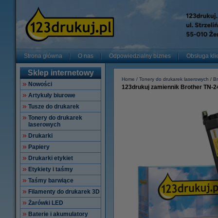
Strona główna
O nas
Odpowiedzialny biznes
Obsługa kli
Sklep internetowy
Home
Tonery do drukarek laserowych
Br
Nowości
123drukuj zamiennik Brother TN-24
Artykuły biurowe
Tusze do drukarek
Tonery do drukarek
laserowych
Drukarki
Papiery
Drukarki etykiet
Etykiety i taśmy
Taśmy barwiące
Filamenty do drukarek 3D
Żarówki LED
Baterie i akumulatory