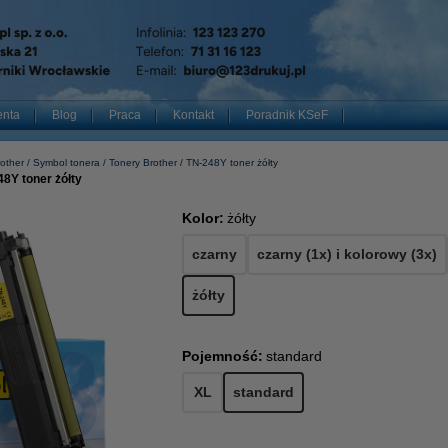
enta
Blog
Praca
Kontakt
Poradnik KSeF
other
Symbol tonera
Tonery Brother
TN-248Y toner żółty
8Y toner żółty
Kolor:
żółty
czarny
czarny (1x) i kolorowy (3x)
żółty
Pojemność:
standard
XL
standard