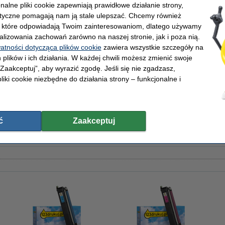
onalne pliki cookie zapewniają prawidłowe działanie strony,
ukuj
OEM:
Numer artykułu:
lityczne pomagają nam ją stale ulepszać. Chcemy również
Pojemność:
, które odpowiadają Twoim zainteresowaniom, dlatego używamy
0 stron
Numer:
alizowania zachowań zarówno na naszej stronie, jak i poza nią.
watności dotycząca plików cookie
zawiera wszystkie szczegóły na
 plików i ich działania. W każdej chwili możesz zmienić swoje
 „Zaakceptuj”, aby wyrazić zgodę. Jeśli się nie zgadzasz,
liki cookie niezbędne do działania strony – funkcjonalne i
 g/m2 (2500 szt.), 123drukuj (5 ryz)
ć
Zaakceptuj
 (wersję 123drukuj) zamiast tonera Brother.