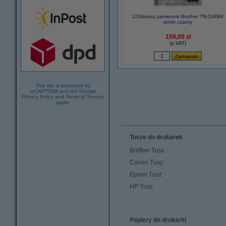
123drukuj zamiennik Brother TN-248BK
toner czarny
159,00 zł
(z VAT)
This site is protected by
reCAPTCHA and the Google
Privacy Policy
and
Terms of Service
apply.
Tusze do drukarek
Brother Tusz
Canon Tusz
Epson Tusz
HP Tusz
Papiery do drukarki