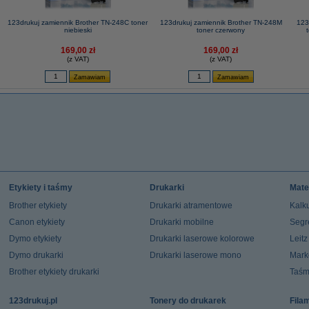
123drukuj zamiennik Brother TN-248C toner
123drukuj zamiennik Brother TN-248M
123
niebieski
toner czerwony
169,00 zł
169,00 zł
(z VAT)
(z VAT)
Etykiety i taśmy
Drukarki
Mate
Brother etykiety
Drukarki atramentowe
Kalku
Canon etykiety
Drukarki mobilne
Segr
Dymo etykiety
Drukarki laserowe kolorowe
Leit
Dymo drukarki
Drukarki laserowe mono
Mark
Brother etykiety drukarki
Taśm
123drukuj.pl
Tonery do drukarek
Fila