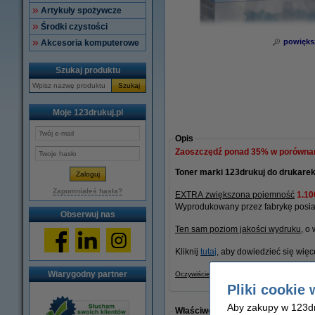
Artykuły spożywcze
Środki czystości
powięks
Akcesoria komputerowe
Szukaj produktu
Szukaj
Moje 123drukuj.pl
Opis
Zaoszczędź ponad
35%
w porównani
Toner marki 123drukuj do drukarek
Zapomniałeś hasła?
EXTRA zwiększona pojemność
1.10
Wyprodukowany przez fabrykę posiad
Obserwuj nas
Ten sam poziom jakości wydruku
, o 
Kliknij
tutaj
, aby dowiedzieć się więc
Wiarygodny partner
Oczywiście, także na ten produkt 123druk
Pliki cookie 
Aby zakupy w 123dru
Właściwości