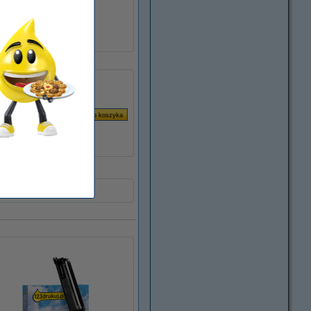
TN248Y
051419
standard
TN248Y