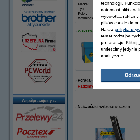
technologii. Funkcj
Marka:
123dr
Typ:
toner
natomiast pliki ana
Kolor:
żółty
wyświetlać reklamy
Wydajność:
± 1.10
plików cookie do an
Nasza
polityka pry
Wskazówka: zamów papier
temat rodzajów tych
preferencje. Kliknij
umieścimy jedynie p
Papier ksero A4 80
110,00 zł
analityczne.
Odrzu
Porada
Radzimy Państwu zakupić ten toner
Współpracujemy z:
Najczęściej wybierane razem