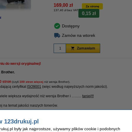
169,00 zł
Za stronę
137,40 zł bez VAT
0,15 zł
z
Dostępny
Zamów na wtorek
Zamawiam
u do wersji oryginalnej!
 Brother.
0 stron
.
(czyli
100 stron więcej
niż wersja Brother)
ającą certyfikat
ISO9001
(więc według najwyższych norm jakości).
wiele większa wydajność niż wersja Brother i ...........
taniej!!!
ej na temat jakości naszych tonerów.
uj dajemy 100% gwarancję.
w 123drukuj.pl
kuj.pl były jak najprostsze, używamy plików cookie i podobnych