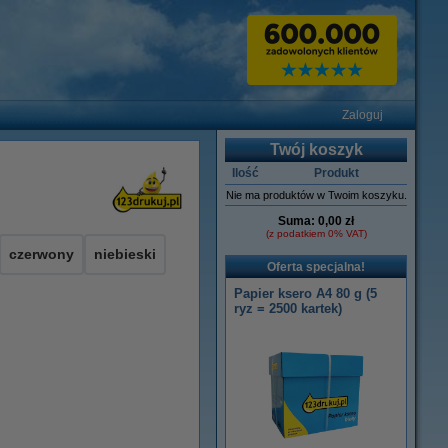
Zaloguj
Twój koszyk
Ilość
Produkt
Nie ma produktów w Twoim koszyku.
Suma:
0,00 zł
(z podatkiem 0% VAT)
czerwony
niebieski
Oferta specjalna!
Papier ksero A4 80 g (5
ryz = 2500 kartek)