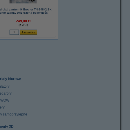
drukuj zamiennik Brother TN-248XLBK
toner czarny, zwiększona pojemność
249,00 zł
(z VAT)
riały biurowe
latory
egarory
z WOW
ery
y samoprzylepne
menty 3D