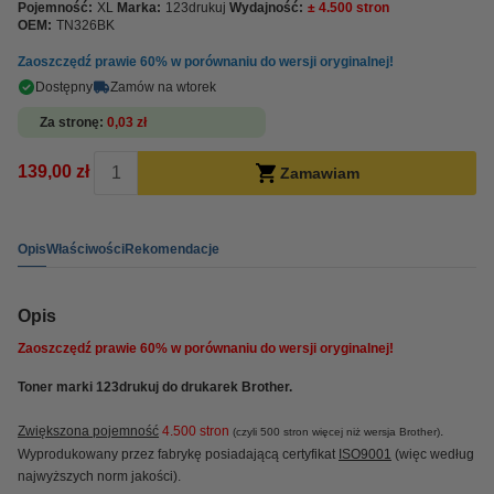
Pojemność:
XL
Marka:
123drukuj
Wydajność:
± 4.500 stron
OEM:
TN326BK
Zaoszczędź prawie
60%
w porównaniu do wersji oryginalnej!
Dostępny
Zamów na wtorek
Za stronę
0,03 zł
139,00 zł
Zamawiam
Opis
Właściwości
Rekomendacje
Opis
Zaoszczędź prawie
60%
w porównaniu do wersji oryginalnej!
Toner marki 123drukuj do drukarek Brother.
Zwiększona pojemność
4.500 stron
.
(czyli 500 stron więcej niż wersja Brother)
Wyprodukowany przez fabrykę posiadającą certyfikat
ISO9001
(więc według
najwyższych norm jakości).