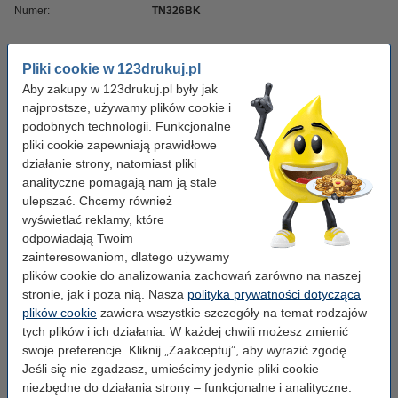
Numer:
TN326BK
Wskazówka: zamów niebieski
Pliki cookie w 123drukuj.pl
Aby zakupy w 123drukuj.pl były jak
123drukuj zamiennik Brother TN-326C toner
niebieski, zwiększona pojemność
najprostsze, używamy plików cookie i
279,00 zł
podobnych technologii. Funkcjonalne
pliki cookie zapewniają prawidłowe
Zamów czerwony
działanie strony, natomiast pliki
analityczne pomagają nam ją stale
123drukuj zamiennik Brother TN-326M toner
ulepszać. Chcemy również
czerwony, zwiększona pojemność
wyświetlać reklamy, które
279,00 zł
odpowiadają Twoim
zainteresowaniom, dlatego używamy
Zamów żółty
plików cookie do analizowania zachowań zarówno na naszej
123drukuj zamiennik Brother TN-326Y toner
stronie, jak i poza nią. Nasza
polityka prywatności dotycząca
żółty, zwiększona pojemność
plików cookie
zawiera wszystkie szczegóły na temat rodzajów
279,00 zł
tych plików i ich działania. W każdej chwili możesz zmienić
swoje preferencje. Kliknij „Zaakceptuj”, aby wyrazić zgodę.
Wskazówka: zamów papier
Jeśli się nie zgadzasz, umieścimy jedynie pliki cookie
niezbędne do działania strony – funkcjonalne i analityczne.
Papier ksero A4 80 g/m2 (2500 szt.), 123drukuj