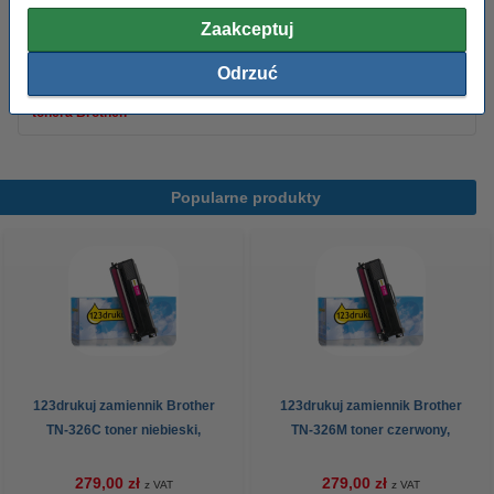
(5 ryz)
110,00 zł
Zaakceptuj
Odrzuć
Porada
Radzimy Państwu zakupić ten toner (wersję 123drukuj) zamiast
tonera Brother.
Popularne produkty
123drukuj zamiennik Brother
123drukuj zamiennik Brother
TN-326C toner niebieski,
TN-326M toner czerwony,
zwiększona pojemność
zwiększona pojemność
279,00 zł
279,00 zł
z VAT
z VAT