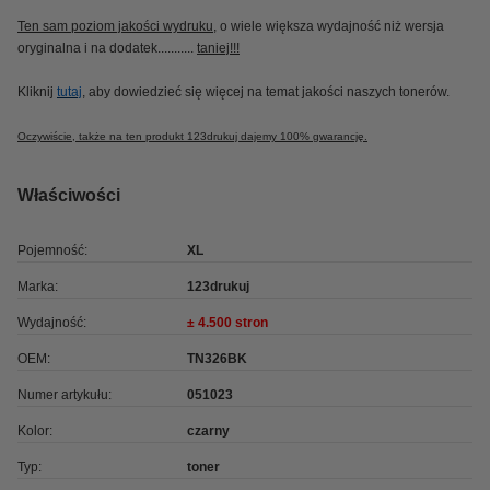
Ten sam poziom jakości wydruku
, o wiele większa wydajność niż wersja
oryginalna i na dodatek...........
taniej!!!
Kliknij
tutaj
, aby dowiedzieć się więcej na temat jakości naszych tonerów.
Oczywiście, także na ten produkt 123drukuj dajemy 100% gwarancję.
Właściwości
Pojemność:
XL
Marka:
123drukuj
Wydajność:
± 4.500 stron
OEM:
TN326BK
Numer artykułu:
051023
Kolor:
czarny
Typ:
toner