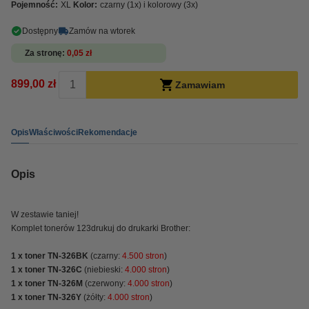
Pojemność:
XL
Kolor:
czarny (1x) i kolorowy (3x)
Dostępny
Zamów na wtorek
Za stronę
0,05 zł
899,00 zł
Zamawiam
Opis
Właściwości
Rekomendacje
Opis
W zestawie taniej!
Komplet tonerów 123drukuj do drukarki Brother:
1 x toner TN-326BK
(czarny:
4.500 stron
)
1 x toner TN-326C
(niebieski:
4.000 stron
)
1 x toner TN-326M
(czerwony:
4.000 stron
)
1 x toner TN-326Y
(żółty:
4.000 stron
)