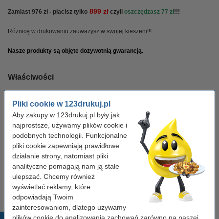
899 zł
Zamiast 976 zł - płacisz tylko
czyli
oszczędzasz 77 zł
!!!
Różnicę w drukowaniu zauważysz w swojej kieszeni!!!
Nasze produkty są objęte dożywotnią gwarancją.
Właściwości
Pojemność:
XL
Pliki cookie w 123drukuj.pl
Aby zakupy w 123drukuj.pl były jak
Kolor:
czarny (1x) i kolorowy (3x)
najprostsze, używamy plików cookie i
podobnych technologii. Funkcjonalne
pliki cookie zapewniają prawidłowe
Zamów czarny
działanie strony, natomiast pliki
123drukuj zamiennik Brother TN-326BK toner
analityczne pomagają nam ją stale
czarny, zwiększona pojemność
ulepszać. Chcemy również
139,00 zł
wyświetlać reklamy, które
odpowiadają Twoim
zainteresowaniom, dlatego używamy
plików cookie do analizowania zachowań zarówno na naszej