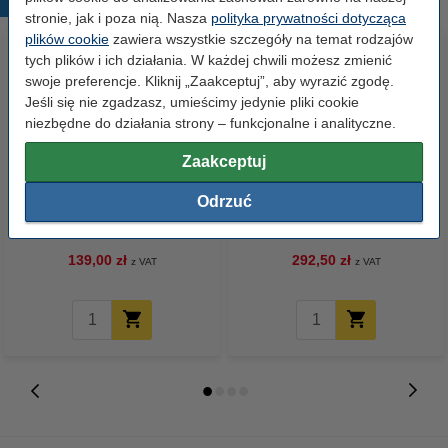
Popularne produkty
stronie, jak i poza nią. Nasza
polityka prywatności dotycząca
plików cookie
zawiera wszystkie szczegóły na temat rodzajów
tych plików i ich działania. W każdej chwili możesz zmienić
swoje preferencje. Kliknij „Zaakceptuj”, aby wyrazić zgodę.
Jeśli się nie zgadzasz, umieścimy jedynie pliki cookie
niezbędne do działania strony – funkcjonalne i analityczne.
Zaakceptuj
123drukuj zamiennik Brother
Brother TN-326BK toner czarny,
Odrzuć
TN-326BK toner czarny,
zwiększona pojemność,
zwiększona pojemność
oryginalny
139,00 zł
292,50 zł
z VAT
z VAT