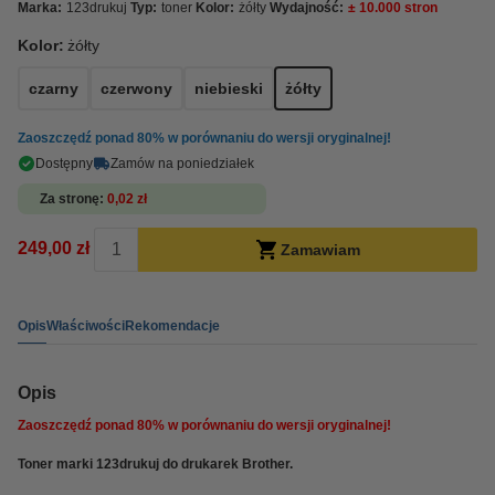
Marka:
123drukuj
Typ:
toner
Kolor:
żółty
Wydajność:
± 10.000 stron
Kolor:
żółty
czarny
czerwony
niebieski
żółty
Zaoszczędź ponad
80%
w porównaniu do wersji oryginalnej!
Dostępny
Zamów na poniedziałek
Za stronę
0,02 zł
249,00 zł
Zamawiam
Opis
Właściwości
Rekomendacje
Opis
Zaoszczędź ponad
80%
w porównaniu do wersji oryginalnej!
Toner marki 123drukuj do drukarek Brother.