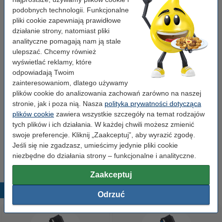
OEM:
TN910Y
podobnych technologii. Funkcjonalne
Numer artykułu:
051141
pliki cookie zapewniają prawidłowe
działanie strony, natomiast pliki
Pojemność:
XXXL
analityczne pomagają nam ją stale
Numer:
TN910Y
ulepszać. Chcemy również
wyświetlać reklamy, które
odpowiadają Twoim
Wskazówka: zamów papier
zainteresowaniom, dlatego używamy
plików cookie do analizowania zachowań zarówno na naszej
Papier ksero A4 80 g/m2 (2500 szt.), 123drukuj
stronie, jak i poza nią. Nasza
polityka prywatności dotycząca
(5 ryz)
110,00 zł
plików cookie
zawiera wszystkie szczegóły na temat rodzajów
tych plików i ich działania. W każdej chwili możesz zmienić
swoje preferencje. Kliknij „Zaakceptuj”, aby wyrazić zgodę.
Porada
Radzimy Państwu zakupić ten toner (wersję 123drukuj) zamiast
Jeśli się nie zgadzasz, umieścimy jedynie pliki cookie
tonera Brother.
niezbędne do działania strony – funkcjonalne i analityczne.
Zaakceptuj
Popularne produkty
Odrzuć