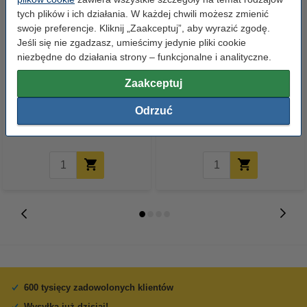
tych plików i ich działania. W każdej chwili możesz zmienić
swoje preferencje. Kliknij „Zaakceptuj”, aby wyrazić zgodę.
Jeśli się nie zgadzasz, umieścimy jedynie pliki cookie
niezbędne do działania strony – funkcjonalne i analityczne.
123drukuj zamiennik Brother
123drukuj zamiennik Brother
Zaakceptuj
TN-241BK toner czarny
DR-241CL bęben światłoczuły /
drum
Odrzuć
129,00 zł
235,00 zł
z VAT
z VAT
600 tysięcy zadowolonych klientów
Wysyłka już dzisiaj!