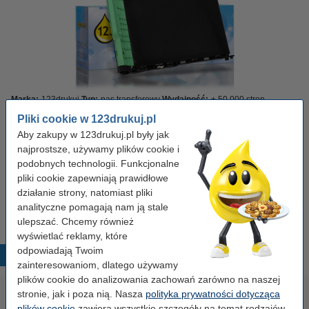
Marka:
123drukuj
Typ:
pas transferowy
Wydajność:
± 50.000 stron
OEM:
BU220CL
Pliki cookie w 123drukuj.pl
Aby zakupy w 123drukuj.pl były jak
Kliknij i sprawdź całą specyfikacje
najprostsze, używamy plików cookie i
Zaoszczędź
32,8%
w porównaniu do wersji oryginalnej!
podobnych technologii. Funkcjonalne
Dostępny
Zamów na wtorek
pliki cookie zapewniają prawidłowe
działanie strony, natomiast pliki
279,00 zł
Zamawiam
analityczne pomagają nam ją stale
ulepszać. Chcemy również
wyświetlać reklamy, które
odpowiadają Twoim
Popularne produkty
zainteresowaniom, dlatego używamy
plików cookie do analizowania zachowań zarówno na naszej
stronie, jak i poza nią. Nasza
polityka prywatności dotycząca
plików cookie
zawiera wszystkie szczegóły na temat rodzajów