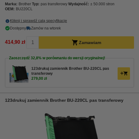
Marka:
Brother
Typ:
pas transferowy
Wydajność:
± 50.000 stron
OEM:
BU220CL
Kliknij i sprawdź całą specyfikacje
Dostępny
Zamów na wtorek
414,90 zł
Zamawiam
Zaoszczędź
32,8%
w porównaniu do wersji oryginalnej!
123drukuj zamiennik Brother BU-220CL pas
transferowy
279,00 zł
123drukuj zamiennik Brother BU-220CL pas transferowy