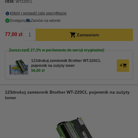
OEM:
WT220CL
Kliknij i sprawdź całą specyfikacje
Dostępny
Zamów na wtorek
77,00 zł
Zamawiam
Zaoszczędź
27,3%
w porównaniu do wersji oryginalnej!
123drukuj zamiennik Brother WT-220CL
pojemnik na zużyty toner
56,00 zł
123drukuj zamiennik Brother WT-220CL pojemnik na zużyty
toner