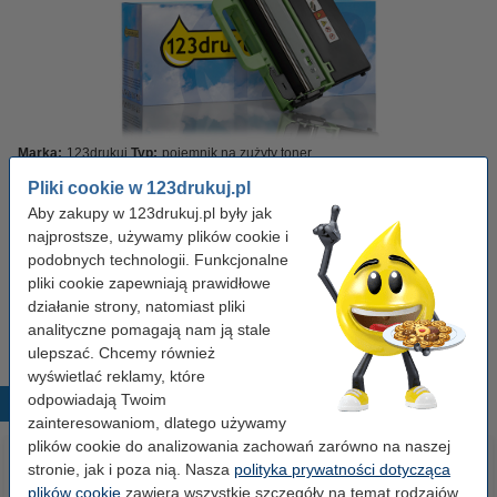
Marka:
123drukuj
Typ:
pojemnik na zużyty toner
Wydajność:
± 50.000 stron
OEM:
WT220CL
Pliki cookie w 123drukuj.pl
Aby zakupy w 123drukuj.pl były jak
Kliknij i sprawdź całą specyfikacje
Zaoszczędź
27,3%
w porównaniu do wersji oryginalnej!
najprostsze, używamy plików cookie i
podobnych technologii. Funkcjonalne
Dostępny
Zamów na wtorek
pliki cookie zapewniają prawidłowe
działanie strony, natomiast pliki
56,00 zł
Zamawiam
analityczne pomagają nam ją stale
ulepszać. Chcemy również
wyświetlać reklamy, które
odpowiadają Twoim
Popularne produkty
zainteresowaniom, dlatego używamy
plików cookie do analizowania zachowań zarówno na naszej
stronie, jak i poza nią. Nasza
polityka prywatności dotycząca
plików cookie
zawiera wszystkie szczegóły na temat rodzajów