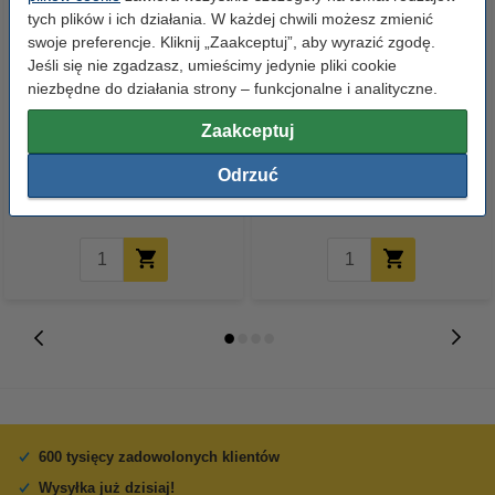
tych plików i ich działania. W każdej chwili możesz zmienić
swoje preferencje. Kliknij „Zaakceptuj”, aby wyrazić zgodę.
Jeśli się nie zgadzasz, umieścimy jedynie pliki cookie
niezbędne do działania strony – funkcjonalne i analityczne.
123drukuj zamiennik Brother
123drukuj zamiennik Brother
Zaakceptuj
TN-241BK toner czarny
DR-241CL bęben światłoczuły /
drum
Odrzuć
129,00 zł
235,00 zł
z VAT
z VAT
600 tysięcy zadowolonych klientów
Wysyłka już dzisiaj!