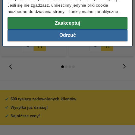
Jeśli się nie zgadzasz, umieścimy jedynie pliki cookie
Brother WT-320CL pojemnik na
Brother TN-421M toner
niezbędne do działania strony – funkcjonalne i analityczne.
zużyty toner, oryginalny
czerwony, oryginalny
Zaakceptuj
78,00 zł
368,00 zł
z VAT
z VAT
Odrzuć
600 tysięcy zadowolonych klientów
Wysyłka już dzisiaj!
Najniższe ceny!