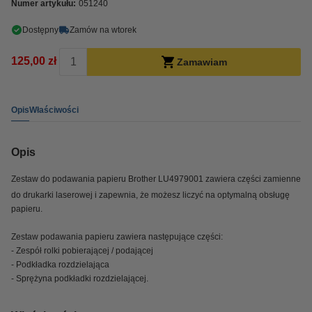
Numer artykułu:
051240
Dostępny
Zamów na wtorek
125,00 zł
Zamawiam
Opis
Właściwości
Opis
Zestaw do podawania papieru Brother LU4979001 zawiera części zamienne
do drukarki laserowej i zapewnia, że możesz liczyć na optymalną obsługę
papieru.
Zestaw podawania papieru zawiera następujące części:
- Zespół rolki pobierającej / podającej
- Podkładka rozdzielająca
- Sprężyna podkładki rozdzielającej.