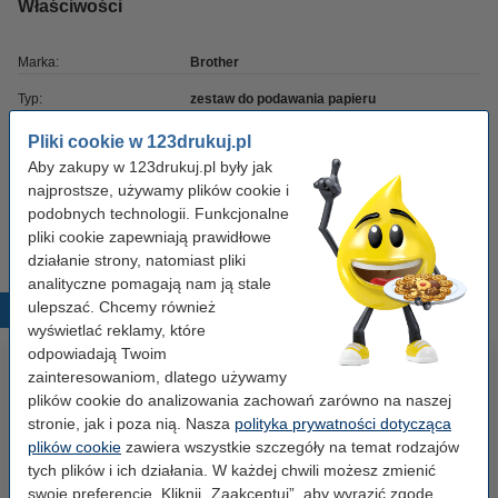
Właściwości
Marka:
Brother
Typ:
zestaw do podawania papieru
OEM:
LU4979001
Pliki cookie w 123drukuj.pl
Aby zakupy w 123drukuj.pl były jak
Numer artykułu:
051240
najprostsze, używamy plików cookie i
Numer:
LU4979001
podobnych technologii. Funkcjonalne
pliki cookie zapewniają prawidłowe
działanie strony, natomiast pliki
analityczne pomagają nam ją stale
ulepszać. Chcemy również
Popularne produkty
wyświetlać reklamy, które
odpowiadają Twoim
zainteresowaniom, dlatego używamy
plików cookie do analizowania zachowań zarówno na naszej
stronie, jak i poza nią. Nasza
polityka prywatności dotycząca
plików cookie
zawiera wszystkie szczegóły na temat rodzajów
tych plików i ich działania. W każdej chwili możesz zmienić
swoje preferencje. Kliknij „Zaakceptuj”, aby wyrazić zgodę.