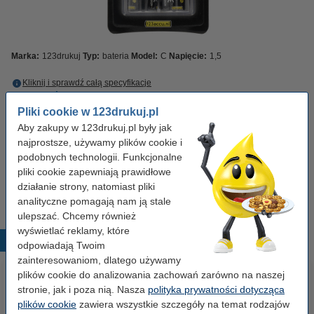
Marka:
123drukuj
Typ:
bateria
Model:
C
Napięcie:
1,5
Kliknij i sprawdź całą specyfikacje
Zaoszczędź ponad
50%
z marką 123drukuj
Pliki cookie w 123drukuj.pl
Dostępny
Zamów na poniedziałek
Aby zakupy w 123drukuj.pl były jak
najprostsze, używamy plików cookie i
6,90 zł
Zamawiam
podobnych technologii. Funkcjonalne
pliki cookie zapewniają prawidłowe
Do pobrania
działanie strony, natomiast pliki
Ostrzeżenie
analityczne pomagają nam ją stale
ulepszać. Chcemy również
wyświetlać reklamy, które
Popularne produkty
odpowiadają Twoim
zainteresowaniom, dlatego używamy
plików cookie do analizowania zachowań zarówno na naszej
stronie, jak i poza nią. Nasza
polityka prywatności dotycząca
plików cookie
zawiera wszystkie szczegóły na temat rodzajów