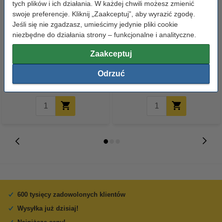
tych plików i ich działania. W każdej chwili możesz zmienić
swoje preferencje. Kliknij „Zaakceptuj”, aby wyrazić zgodę.
Jeśli się nie zgadzasz, umieścimy jedynie pliki cookie
niezbędne do działania strony – funkcjonalne i analityczne.
Baterie AA LR6 123drukuj
Rolki termiczne do kasy
Xtreme Power MN1500, 24
fiskalnej 57mm x 40mm x 20m
Zaakceptuj
sztuki
(5 sztuk), 123drukuj
Odrzuć
39,00 zł
7,90 zł
z VAT
z VAT
600 tysięcy zadowolonych klientów
Wysyłka już dzisiaj!