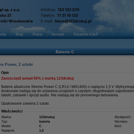
enta
Blog
Praca
Kontakt
Poradnik KSeF
Baterie C
me Power, 2 sztuki
Opis
Zaoszczędź ponad
50%
z marką 123drukuj
Baterie alkaliczne Xtreme Power C (LR14 / MN1400) o napięciu 1,5 V. Wytrzymują
doskonale nadają się do używania urządzeń o częstym, długotrwałym zapotrzebow
latarki, zabawki i sprzęt audio. Nie nadają się do ponownego ładowania.
Opakowanie zawiera 2 sztuki.
Właściwości
Marka:
123drukuj
Wydajność:
Typ:
bateria
Wymiary:
Model:
C
Ilość:
Napięcie:
1,5