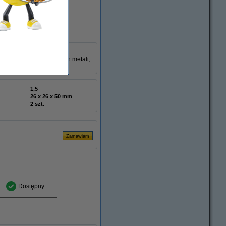
Dostępny
zużyciu energii. Baterie
nie zawierają szkodliwych metali,
1,5
26 x 26 x 50 mm
2 szt.
Dostępny