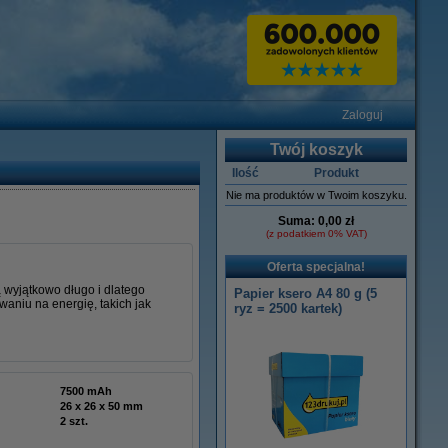
Zaloguj
Twój koszyk
Ilość
Produkt
Nie ma produktów w Twoim koszyku.
Suma:
0,00 zł
(z podatkiem 0% VAT)
Oferta specjalna!
 wyjątkowo długo i dlatego
Papier ksero A4 80 g (5
aniu na energię, takich jak
ryz = 2500 kartek)
7500 mAh
26 x 26 x 50 mm
2 szt.