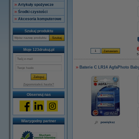
Artykuły spożywcze
Środki czystości
Akcesoria komputerowe
Szukaj produktu
Szukaj
6
Moje 123drukuj.pl
5
Baterie C LR14 AgfaPhoto Baby
Zapomniałeś hasła?
Obserwuj nas
Wiarygodny partner
powiększ