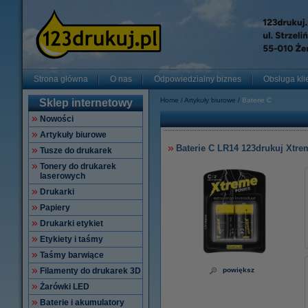
Strona główna
O nas
Odpowiedzialny biznes
Obsługa kli
Home
Artykuły biurowe
Baterie C
Sklep internetowy
Nowości
Artykuły biurowe
Baterie C LR14 123drukuj Xtre
Tusze do drukarek
Tonery do drukarek
laserowych
Drukarki
Papiery
Drukarki etykiet
Etykiety i taśmy
Taśmy barwiące
Filamenty do drukarek 3D
powiększ
Żarówki LED
Baterie i akumulatory