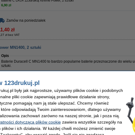
Baterie C LR14 123drukuj Xtreme Power, 2 sztuki
6,90 zł
Zamów na poniedziałek
1,40 zł
,27 zł bez VAT
Power MN1400, 2 sztuki
Opis
Baterie Duracell C MN1400 to bardzo popularne baterie przeznaczone do wielu 
sztuki.
Właściwości
Marka:
Duracell
Napięcie:
w 123drukuj.pl
Typ:
bateria
Wymiary:
Model:
C
Ilość:
kuj.pl były jak najprostsze, używamy plików cookie i podobnych
onalne pliki cookie zapewniają prawidłowe działanie strony,
Zaoszczędź z naszą marką
lityczne pomagają nam ją stale ulepszać. Chcemy również
Baterie C LR14 123drukuj Xtreme Power, 2 sztuki
, które odpowiadają Twoim zainteresowaniom, dlatego używamy
6,90 zł
alizowania zachowań zarówno na naszej stronie, jak i poza nią.
watności dotycząca plików cookie
zawiera wszystkie szczegóły na
Zamów na poniedziałek
 plików i ich działania. W każdej chwili możesz zmienić swoje
4,00 zł
 „Zaakceptuj”, aby wyrazić zgodę. Jeśli się nie zgadzasz,