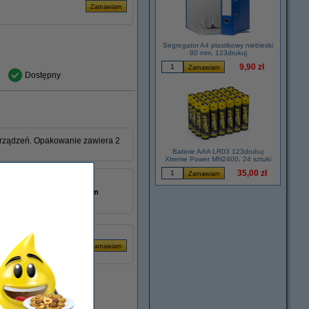
Segregator A4 plastikowy niebieski
80 mm, 123drukuj
9,90 zł
Dostępny
urządzeń. Opakowanie zawiera 2
Baterie AAA LR03 123drukuj
Xtreme Power MN2400, 24 sztuki
35,00 zł
1,5
26 x 26 x 50 mm
2 szt.