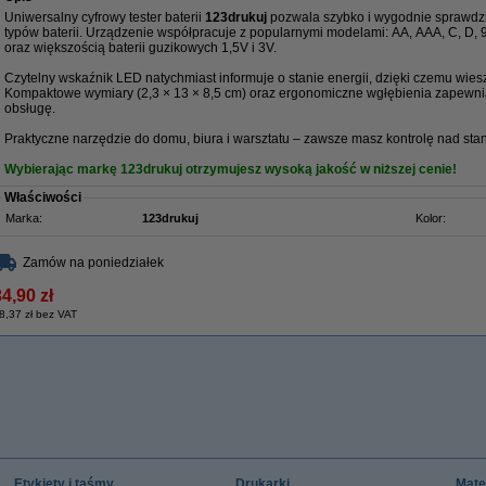
Uniwersalny cyfrowy tester baterii
123drukuj
pozwala szybko i wygodnie sprawdz
typów baterii. Urządzenie współpracuje z popularnymi modelami: AA, AAA, C, D
oraz większością baterii guzikowych 1,5V i 3V.
Czytelny wskaźnik LED natychmiast informuje o stanie energii, dzięki czemu wiesz
Kompaktowe wymiary (2,3 × 13 × 8,5 cm) oraz ergonomiczne wgłębienia zapewnia
obsługę.
Praktyczne narzędzie do domu, biura i warsztatu – zawsze masz kontrolę nad stan
Wybierając markę 123drukuj otrzymujesz wysoką jakość w niższej cenie!
Właściwości
Marka:
123drukuj
Kolor:
Zamów na poniedziałek
4,90 zł
8,37 zł bez VAT
Etykiety i taśmy
Drukarki
Mate