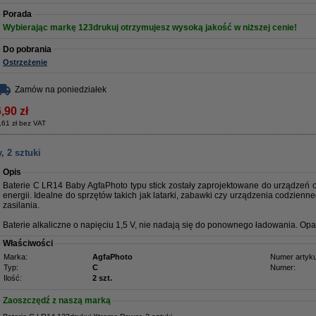
Porada
Wybierając markę 123drukuj otrzymujesz wysoką jakość w niższej cenie!
Do pobrania
Ostrzeżenie
Zamów na poniedziałek
,90 zł
,61 zł bez VAT
, 2 sztuki
Opis
Baterie C LR14 Baby AgfaPhoto typu stick zostały zaprojektowane do urządzeń 
energii. Idealne do sprzętów takich jak latarki, zabawki czy urządzenia codzien
zasilania.
Baterie alkaliczne o napięciu 1,5 V, nie nadają się do ponownego ładowania. Opa
Właściwości
Marka:
AgfaPhoto
Numer artyku
Typ:
C
Numer:
Ilość:
2 szt.
Zaoszczędź z naszą marką