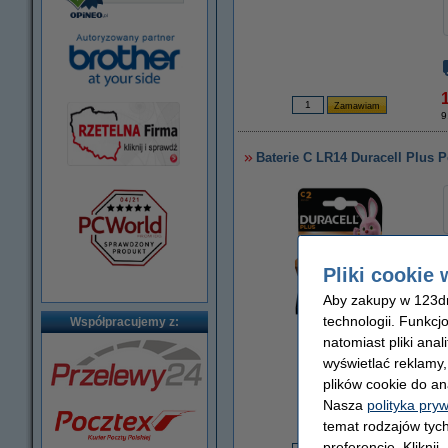
1
9
Baterie C LR14 Duracell Plus 
Pliki cookie 
Aby zakupy w 123dru
technologii. Funkcj
Współpracujemy z:
powiększ
natomiast pliki ana
wyświetlać reklamy
plików cookie do an
Nasza
polityka pry
temat rodzajów tych
1
preferencje. Kliknij