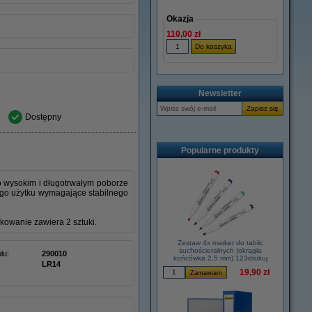
Okazja
110,00 zł
Newsletter
Dostępny
Popularne produkty
o wysokim i długotrwałym poborze
nego użytku wymagające stabilnego
kowanie zawiera 2 sztuki.
Zestaw 4x marker do tablic
suchościeralnych (okrągła
łu:
290010
końcówka 2,5 mm) 123drukuj
LR14
19,90 zł