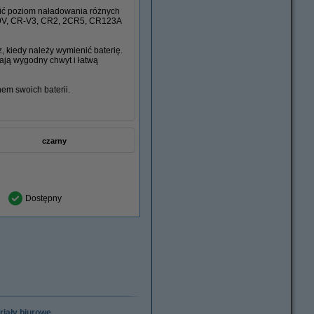
ić poziom naładowania różnych
, 9V, CR-V3, CR2, 2CR5, CR123A
, kiedy należy wymienić baterię.
ją wygodny chwyt i łatwą
em swoich baterii.
czarny
Dostępny
riały biurowe