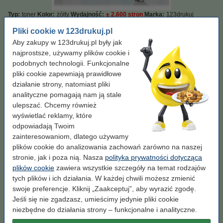
Typ:
toner
Kolor:
żółty
Wydajność:
± 2.600 stron
Marka:
123drukuj
Pliki cookie w 123drukuj.pl
Kolor:
żółty
Aby zakupy w 123drukuj.pl były jak
czarny
czarny (1x) i kolorowy (3x)
czerwony
najprostsze, używamy plików cookie i
podobnych technologii. Funkcjonalne
niebieski
żółty
pliki cookie zapewniają prawidłowe
działanie strony, natomiast pliki
Pojemność:
XL
analityczne pomagają nam ją stale
ulepszać. Chcemy również
XL
standard
wyświetlać reklamy, które
odpowiadają Twoim
zainteresowaniom, dlatego używamy
Kliknij i sprawdź całą specyfikacje
plików cookie do analizowania zachowań zarówno na naszej
Zaoszczędź prawie
65%
w porównaniu do wersji oryginalnej!
stronie, jak i poza nią. Nasza
polityka prywatności dotycząca
Dostępny
Zamów na wtorek
plików cookie
zawiera wszystkie szczegóły na temat rodzajów
Za stronę
0,08 zł
tych plików i ich działania. W każdej chwili możesz zmienić
swoje preferencje. Kliknij „Zaakceptuj”, aby wyrazić zgodę.
199,00 zł
Zamawiam
Jeśli się nie zgadzasz, umieścimy jedynie pliki cookie
niezbędne do działania strony – funkcjonalne i analityczne.
Wskazówka: zamów papier