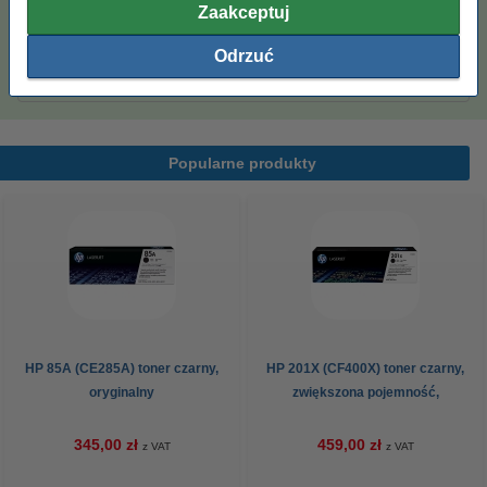
Zaakceptuj
Papier ksero A4 80 g/m2 (2500 szt.), 123drukuj
(5 ryz)
Odrzuć
110,00 zł
Popularne produkty
HP 85A (CE285A) toner czarny,
HP 201X (CF400X) toner czarny,
oryginalny
zwiększona pojemność,
oryginalny
345,00 zł
459,00 zł
z VAT
z VAT