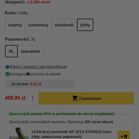
Wydajność:
± 2.300 stron
Kolor:
żółty
czarny
czerwony
niebieski
żółty
Pojemność:
XL
XL
standard
Kliknij i sprawdź całą specyfikacje
Dostępny
Zamów na wtorek
Za stronę
0,21 zł
488,90 zł
Zamawiam
Zaoszczędź prawie
65%
w porównaniu do wersji oryginalnej!
Zaoszczędź na kosztach wydruku. Wydrukuj
300 stron więcej
.
123drukuj zamiennik HP 201X (CF402X) toner
żółty, zwiększona pojemność