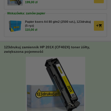
199,00 zł
Wskazówka: zamów papier
Papier ksero A4 80 g/m2 (2500 szt.), 123drukuj
(5 ryz)
110,00 zł
123drukuj zamiennik HP 201X (CF402X) toner żółty,
zwiększona pojemność