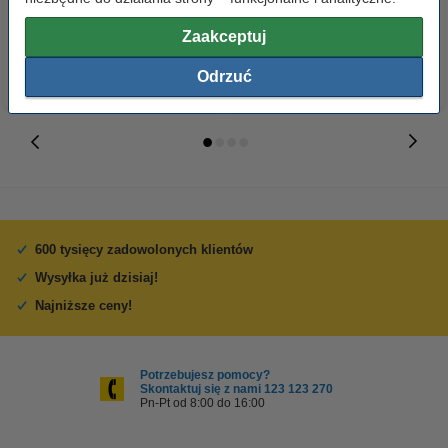
159,00 zł
59,00 zł
z VAT
z VAT
Zaakceptuj
Odrzuć
600 tysięcy zadowolonych klientów
Wysyłka już dzisiaj!
Najniższe ceny!
Potrzebujesz pomocy?
Skontaktuj się z nami 123 123 270
Pn-Pt od 8:00 do 16:00