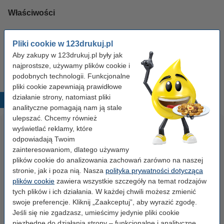
Właściwości
Pojemność:
standard
Pliki cookie w 123drukuj.pl
Kolor:
Aby zakupy w 123drukuj.pl były jak
kolorowy
najprostsze, używamy plików cookie i
podobnych technologii. Funkcjonalne
pliki cookie zapewniają prawidłowe
działanie strony, natomiast pliki
Popularne produkty
analityczne pomagają nam ją stale
ulepszać. Chcemy również
wyświetlać reklamy, które
odpowiadają Twoim
zainteresowaniom, dlatego używamy
plików cookie do analizowania zachowań zarówno na naszej
stronie, jak i poza nią. Nasza
polityka prywatności dotycząca
plików cookie
zawiera wszystkie szczegóły na temat rodzajów
tych plików i ich działania. W każdej chwili możesz zmienić
123drukuj zamiennik HP 53X
Lexmark 18C0034 (Nr 34) tusz
swoje preferencje. Kliknij „Zaakceptuj”, aby wyrazić zgodę.
(Q7553X) toner czarny,
czarny, zwiększona pojemność,
Jeśli się nie zgadzasz, umieścimy jedynie pliki cookie
zwiększona pojemność
wersja 123drukuj
niezbędne do działania strony – funkcjonalne i analityczne.