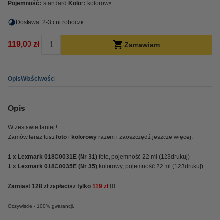
Pojemność:
standard
Kolor:
kolorowy
Dostawa: 2-3 dni robocze
119,00 zł
Zamawiam
Opis
Właściwości
Opis
W zestawie taniej !
Zamów teraz tusz
foto
i
kolorowy
razem i zaoszczędź jeszcze więcej:
1 x Lexmark
018C0031E (Nr 31)
foto, pojemność 22 ml (123drukuj)
1 x Lexmark
018C0035E (Nr 35)
kolorowy, pojemność 22 ml (123drukuj)
Zamiast 128 zł zapłacisz tylko
119 zł
!!!
Oczywiście - 100% gwarancji.