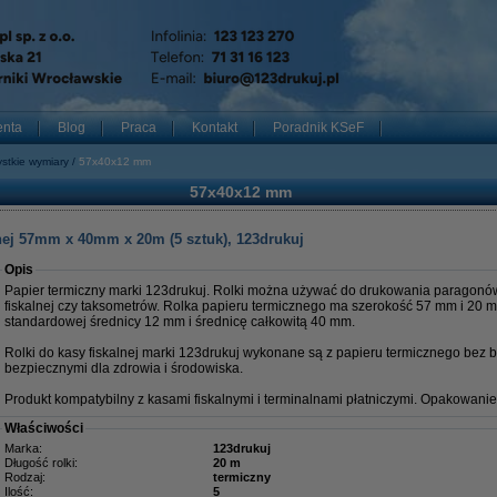
enta
Blog
Praca
Kontakt
Poradnik KSeF
stkie wymiary
57x40x12 mm
57x40x12 mm
lnej 57mm x 40mm x 20m (5 sztuk), 123drukuj
Opis
Papier termiczny marki 123drukuj. Rolki można używać do drukowania paragonów 
fiskalnej czy taksometrów. Rolka papieru termicznego ma szerokość 57 mm i 20 me
standardowej średnicy 12 mm i średnicę całkowitą 40 mm.
Rolki do kasy fiskalnej marki 123drukuj wykonane są z papieru termicznego bez bis
bezpiecznymi dla zdrowia i środowiska.
Produkt kompatybilny z kasami fiskalnymi i terminalnami płatniczymi. Opakowanie
Właściwości
Marka:
123drukuj
Długość rolki:
20 m
Rodzaj:
termiczny
Ilość:
5