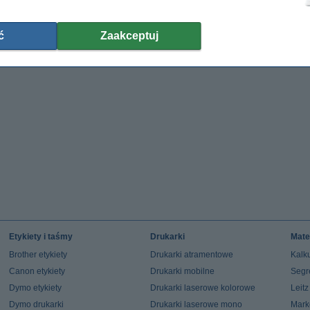
2,00 zł
ć
8,54 zł bez VAT
Zaakceptuj
Etykiety i taśmy
Drukarki
Mate
Brother etykiety
Drukarki atramentowe
Kalku
Canon etykiety
Drukarki mobilne
Segr
Dymo etykiety
Drukarki laserowe kolorowe
Leit
Dymo drukarki
Drukarki laserowe mono
Mark