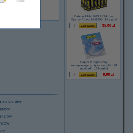
Dostępny
Baterie AAA LR03 123drukuj
Xtreme Power MN2400, 24 sztuki
35,00 zł
Papier fotograficzny
samoprzylepny, błyszczący A4 (10
naklejek), 123drukuj
9,90 zł
riały biurowe
latory
egarory
z WOW
ery