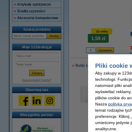
Artykuły spożywcze
Środki czystości
Akcesoria komputerowe
Szukaj produktu
Za rolkę
Szukaj
1,58 zł
Moje 123drukuj.pl
7
6
Pliki cookie 
Rolki termiczne do kasy fiska
Aby zakupy w 123dru
technologii. Funkcj
Zapomniałeś hasła?
natomiast pliki ana
Obserwuj nas
wyświetlać reklamy
plików cookie do an
Nasza
polityka pry
temat rodzajów tych
Wiarygodny partner
preferencje. Kliknij
powiększ
umieścimy jedynie p
Za rolkę
analityczne.
1,44 zł