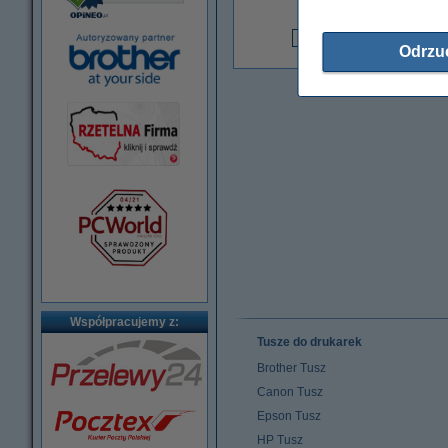
7
Odrzu
5
Współpracujemy z:
Tusze do drukarek
Brother Tusz
Canon Tusz
Epson Tusz
HP Tusz