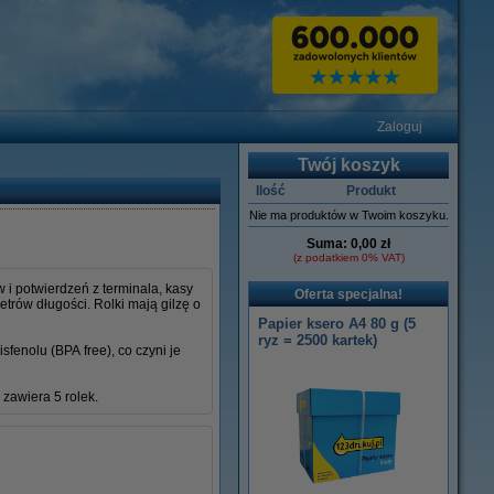
Zaloguj
Twój koszyk
Ilość
Produkt
Nie ma produktów w Twoim koszyku.
Suma:
0,00 zł
(z podatkiem 0% VAT)
i potwierdzeń z terminala, kasy
Oferta specjalna!
trów długości. Rolki mają gilzę o
Papier ksero A4 80 g (5
ryz = 2500 kartek)
fenolu (BPA free), co czyni je
 zawiera 5 rolek.