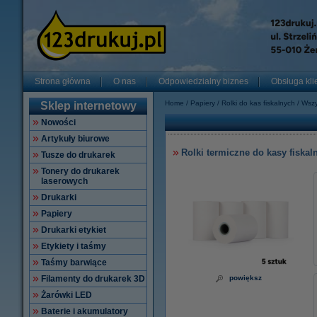
Strona główna
O nas
Odpowiedzialny biznes
Obsługa kli
Home
Papiery
Rolki do kas fiskalnych
Wszy
Sklep internetowy
Nowości
Artykuły biurowe
Rolki termiczne do kasy fiska
Tusze do drukarek
Tonery do drukarek
laserowych
Drukarki
Papiery
Drukarki etykiet
Etykiety i taśmy
Taśmy barwiące
Filamenty do drukarek 3D
powiększ
Żarówki LED
Baterie i akumulatory