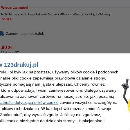
Więcej za mniej!
Rolki termiczne do kasy fiskalnej 57mm x 40mm x 20m (50 sztuk), 123drukuj
72,00 zł
Zamów na poniedziałek
,90 zł
,42 zł bez VAT
w 123drukuj.pl
lnej 57mm x 40mm x 20m (50 sztuk), 123drukuj
PAKIET
kuj.pl były jak najprostsze, używamy plików cookie i podobnych
Opis
onalne pliki cookie zapewniają prawidłowe działanie strony,
Ten pakiet zawiera 50 rolek termicznych
57 mm x 20 m marki 123drukuj.
lityczne pomagają nam ją stale ulepszać. Chcemy również
Normalnie 79 zł, a w zestawie tylko
72 zł!
, które odpowiadają Twoim zainteresowaniom, dlatego używamy
Właściwości
alizowania zachowań zarówno na naszej stronie, jak i poza nią.
Marka:
123drukuj
watności dotycząca plików cookie
zawiera wszystkie szczegóły na
Długość rolki:
20 m
Rodzaj:
termiczny
 plików i ich działania. W każdej chwili możesz zmienić swoje
Ilość:
50
 „Zaakceptuj”, aby wyrazić zgodę. Jeśli się nie zgadzasz,
liki cookie niezbędne do działania strony – funkcjonalne i
Zamów na poniedziałek