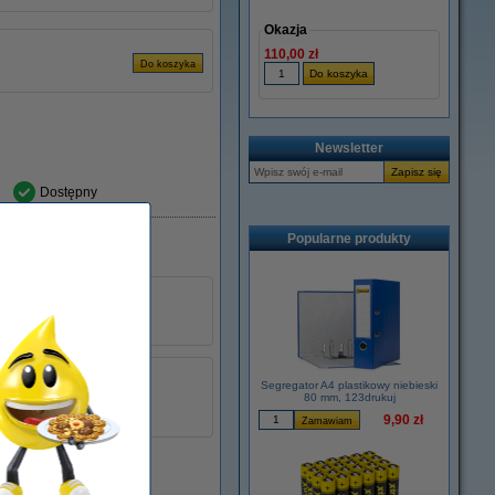
Okazja
110,00 zł
Newsletter
Dostępny
Popularne produkty
Segregator A4 plastikowy niebieski
80 mm, 123drukuj
9,90 zł