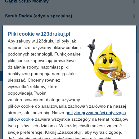
Gąbki Scrub Mommy
Scrub Daddy (edycja specjalna)
Produkty czyszczące Scrub Daddy
Pliki cookie w 123drukuj.pl
Aby zakupy w 123drukuj.pl były jak
Wszystkie produkty Scrub Daddy
najprostsze, używamy plików cookie i
podobnych technologii. Funkcjonalne
pliki cookie zapewniają prawidłowe
działanie strony, natomiast pliki
analityczne pomagają nam ją stale
Popularne produkty
ulepszać. Chcemy również
wyświetlać reklamy, które
odpowiadają Twoim
zainteresowaniom, dlatego używamy
plików cookie do analizowania zachowań zarówno na naszej
stronie, jak i poza nią. Nasza
polityka prywatności dotycząca
plików cookie
zawiera wszystkie szczegóły na temat rodzajów
tych plików i ich działania. W każdej chwili możesz zmienić
swoje preferencje. Kliknij „Zaakceptuj”, aby wyrazić zgodę.
Etykiety wysyłkowe A6 (105 x
Spinacze biurowe 33 mm
Jeśli się nie zgadzasz, umieścimy jedynie pliki cookie