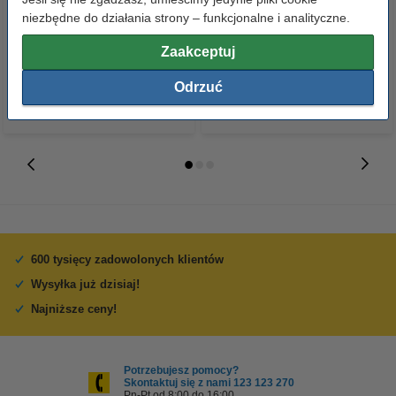
148 mm), 100 etykiet, 123drukuj
okrągłe (100 sztuk), 123drukuj
niezbędne do działania strony – funkcjonalne i analityczne.
14,90 zł
2,90 zł
Zaakceptuj
z VAT
z VAT
Odrzuć
600 tysięcy zadowolonych klientów
Wysyłka już dzisiaj!
Najniższe ceny!
Potrzebujesz pomocy?
Skontaktuj się z nami 123 123 270
Pn-Pt od 8:00 do 16:00