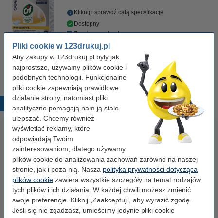
Kliknij i sprawdź całą specyfikacje
Dostępny
Zamów na wtorek
Pliki cookie w 123drukuj.pl
110,00 zł
Zamawiam
Aby zakupy w 123drukuj.pl były jak
najprostsze, używamy plików cookie i
podobnych technologii. Funkcjonalne
pliki cookie zapewniają prawidłowe
działanie strony, natomiast pliki
Popularne produkty
analityczne pomagają nam ją stale
ulepszać. Chcemy również
wyświetlać reklamy, które
odpowiadają Twoim
zainteresowaniom, dlatego używamy
plików cookie do analizowania zachowań zarówno na naszej
stronie, jak i poza nią. Nasza
polityka prywatności dotycząca
plików cookie
zawiera wszystkie szczegóły na temat rodzajów
tych plików i ich działania. W każdej chwili możesz zmienić
Etykiety wysyłkowe A6 (105 x
Spinacze biurowe 33 mm
swoje preferencje. Kliknij „Zaakceptuj”, aby wyrazić zgodę.
148 mm), 100 etykiet, 123drukuj
okrągłe (100 sztuk), 123drukuj
Jeśli się nie zgadzasz, umieścimy jedynie pliki cookie