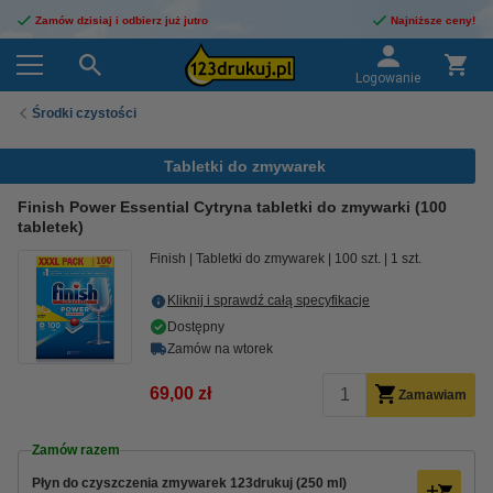
Zamów dzisiaj i odbierz już jutro
Najniższe ceny!
Logowanie
Środki czystości
Tabletki do zmywarek
Finish Power Essential Cytryna tabletki do zmywarki (100
tabletek)
Finish
Tabletki do zmywarek
100 szt.
1 szt.
Kliknij i sprawdź całą specyfikacje
Dostępny
Zamów na wtorek
69,00 zł
Zamawiam
Zamów razem
Płyn do czyszczenia zmywarek 123drukuj (250 ml)