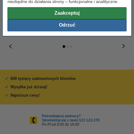
niezbędne do działania strony – funkcjonalne i analityczne.
14,90 zł
2,90 zł
z VAT
z VAT
Zaakceptuj
Odrzuć
600 tysięcy zadowolonych klientów
Wysyłka już dzisiaj!
Najniższe ceny!
Potrzebujesz pomocy?
Skontaktuj się z nami 123 123 270
Pn-Pt od 8:00 do 16:00