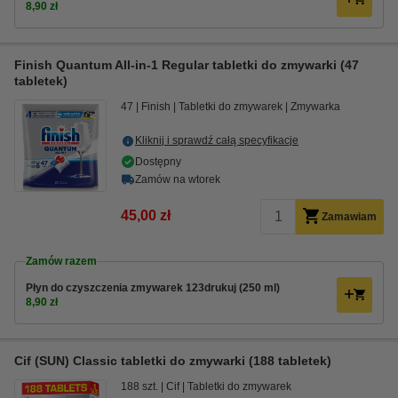
8,90 zł
Finish Quantum All-in-1 Regular tabletki do zmywarki (47
tabletek)
47
Finish
Tabletki do zmywarek
Zmywarka
Kliknij i sprawdź całą specyfikacje
Dostępny
Zamów na wtorek
45,00 zł
Zamawiam
Zamów razem
Płyn do czyszczenia zmywarek 123drukuj (250 ml)
8,90 zł
Cif (SUN) Classic tabletki do zmywarki (188 tabletek)
188 szt.
Cif
Tabletki do zmywarek