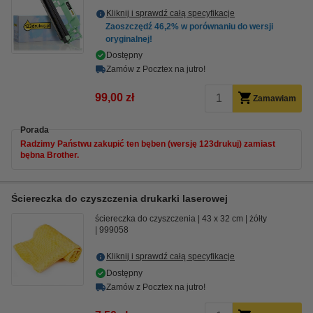
Kliknij i sprawdź całą specyfikacje
Zaoszczędź
46,2%
w porównaniu do wersji
oryginalnej!
Dostępny
Zamów z Pocztex na jutro!
99,00 zł
Zamawiam
Porada
Radzimy Państwu zakupić ten bęben (wersję 123drukuj) zamiast
bębna Brother.
Ściereczka do czyszczenia drukarki laserowej
ściereczka do czyszczenia
43 x 32 cm
żółty
999058
Kliknij i sprawdź całą specyfikacje
Dostępny
Zamów z Pocztex na jutro!