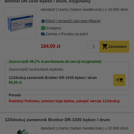
Brother DR-1030 bęben / drum, oryginalny
standard
czarny
bęben światłoczuły
± 10.000 stron
Kliknij i sprawdź całą specyfikacje
Dostępny
Zamów z Pocztex na jutro!
184,00 zł
Zamawiam
Zaoszczędź
46,2%
w porównaniu do wersji oryginalnej!
Zaoszczędź na kosztach wydruku.
123drukuj zamiennik Brother DR-1030 bęben / drum
99,00 zł
Porada
Radzimy Państwu, zamiast tego bębna, zakupić wersję 123drukuj.
123drukuj zamiennik Brother DR-1030 bęben / drum
standard
czarny
bęben światłoczuły
± 10.000 stron