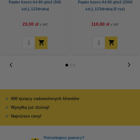
Papier ksero A4 80 g/m2 (500
Papier ksero A4 80 g/m2 (2500
szt.), 123drukuj
szt.), 123drukuj (5 ryz)
23,00 zł
110,00 zł
z VAT
z VAT
600 tysięcy zadowolonych klientów
Wysyłka już dzisiaj!
Najniższe ceny!
Potrzebujesz pomocy?