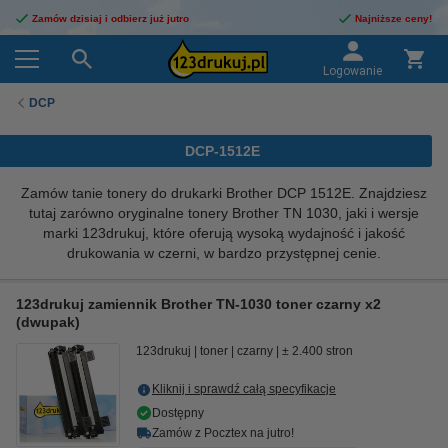
Zamów dzisiaj i odbierz już jutro
Najniższe ceny!
Logowanie
DCP
DCP-1512E
Zamów tanie tonery do drukarki Brother DCP 1512E. Znajdziesz
tutaj zarówno oryginalne tonery Brother TN 1030, jaki i wersje
marki 123drukuj, które oferują wysoką wydajność i jakość
drukowania w czerni, w bardzo przystępnej cenie.
123drukuj zamiennik Brother TN-1030 toner czarny x2
(dwupak)
123drukuj
toner
czarny
± 2.400 stron
Kliknij i sprawdź całą specyfikacje
Dostępny
Zamów z Pocztex na jutro!