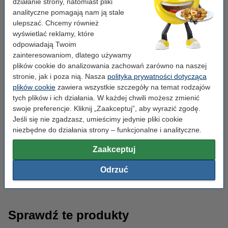
działanie strony, natomiast pliki
123drukuj
analityczne pomagają nam ją stale
ulepszać. Chcemy również
W ofercie sklepu, poza oryginalnymi tonerami Brother TN 1030,
wyświetlać reklamy, które
zamówić można również tonery marki 123drukuj. Wyróżnia je
odpowiadają Twoim
niezwykle wysoka wydajność, pozwalająca na drukowanie
zainteresowaniom, dlatego używamy
większej liczby stron w niskiej cenie. Co ważne, oszczędzając na
plików cookie do analizowania zachowań zarówno na naszej
kosztach wydruku, wcale nie tracimy na jakości, która pozostaje
stronie, jak i poza nią. Nasza
polityka prywatności dotycząca
na wysokim poziomie. Dodatkowo, sprawdzona marka własna
plików cookie
zawiera wszystkie szczegóły na temat rodzajów
123drukuj oferuje bezpieczeństwo i bezawaryjność tonerów, które
tych plików i ich działania. W każdej chwili możesz zmienić
są produkowane, z zachowaniem najwyższym norm jakości,
swoje preferencje. Kliknij „Zaakceptuj”, aby wyrazić zgodę.
przez fabrykę posiadającą certyfikat ISO9001.
Jeśli się nie zgadzasz, umieścimy jedynie pliki cookie
niezbędne do działania strony – funkcjonalne i analityczne.
Zaletą drukarek laserowych, takich jak Brother DCP 1512E, jest
to, że wykorzystują do działania toner. Jest to proszek, który
Zaakceptuj
zostaje utrwalony na papierze za pomocą wysokiej temperatury.
Dzięki temu nie ma obawy o to, że treść zamoczonych
Odrzuć
dokumentów ulegnie zniekształceniu lub rozmyciu.
Sprawdź te produkty