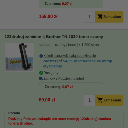
Za stronę
0,07 zł
169,00 zł
Zamawiam
123drukuj zamiennik Brother TN-1030 toner czarny
standard
czarny
toner
± 1.200 stron
Kliknij i sprawdź całą specyfikacje
Zaoszczędź
54,7%
w porównaniu do wersji
oryginalnej!
Dostępny
Zamów z Pocztex na jutro!
Za stronę
0,07 zł
89,00 zł
Zamawiam
Porada
Radzimy Państwu zakupić ten toner (wersję 123drukuj) zamiast
tonera Brother.