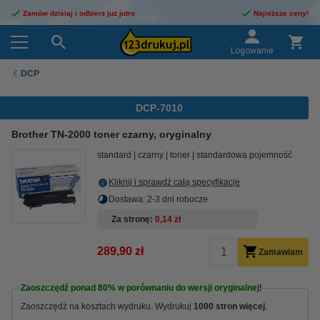
Zamów dzisiaj i odbierz już jutro
Najniższe ceny!
Logowanie
DCP
DCP-7010
Brother TN-2000 toner czarny, oryginalny
standard
czarny
toner
standardowa pojemność
Kliknij i sprawdź całą specyfikacje
Dostawa: 2-3 dni robocze
Za stronę
0,14 zł
289,90 zł
Zamawiam
Zaoszczędź ponad
80%
w porównaniu do wersji oryginalnej!
Zaoszczędź na kosztach wydruku. Wydrukuj
1000 stron więcej
.