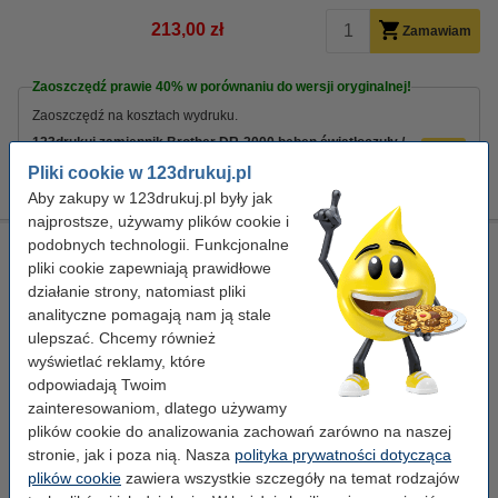
213,00 zł
Zamawiam
Zaoszczędź prawie
40%
w porównaniu do wersji oryginalnej!
Zaoszczędź na kosztach wydruku.
123drukuj zamiennik Brother DR-2000 bęben światłoczuły /
drum
Pliki cookie w 123drukuj.pl
129,00 zł
Aby zakupy w 123drukuj.pl były jak
najprostsze, używamy plików cookie i
podobnych technologii. Funkcjonalne
123drukuj zamiennik Brother DR-2000 bęben światłoczuły /
drum
pliki cookie zapewniają prawidłowe
działanie strony, natomiast pliki
standard
123drukuj
± 12.000 stron
DR2000
analityczne pomagają nam ją stale
ulepszać. Chcemy również
Kliknij i sprawdź całą specyfikacje
wyświetlać reklamy, które
Zaoszczędź prawie
40%
w porównaniu do wersji
oryginalnej!
odpowiadają Twoim
zainteresowaniom, dlatego używamy
Dostępny
plików cookie do analizowania zachowań zarówno na naszej
Zamów na poniedziałek
stronie, jak i poza nią. Nasza
polityka prywatności dotycząca
Za stronę
0,01 zł
plików cookie
zawiera wszystkie szczegóły na temat rodzajów