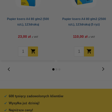
Papier ksero A4 80 g/m2 (500
Papier ksero A4 80 g/m2 (2500
szt.), 123drukuj
szt.), 123drukuj (5 ryz)
23,00 zł
110,00 zł
z VAT
z VAT
600 tysięcy zadowolonych klientów
Wysyłka już dzisiaj!
Najniższe ceny!