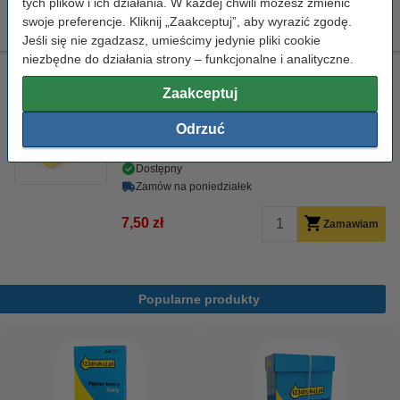
tych plików i ich działania. W każdej chwili możesz zmienić
129,00 zł
Zamawiam
swoje preferencje. Kliknij „Zaakceptuj”, aby wyrazić zgodę.
Jeśli się nie zgadzasz, umieścimy jedynie pliki cookie
niezbędne do działania strony – funkcjonalne i analityczne.
Ściereczka do czyszczenia drukarki laserowej
Zaakceptuj
ściereczka do czyszczenia
43 x 32 cm
żółty
999058
Odrzuć
Kliknij i sprawdź całą specyfikacje
Dostępny
Zamów na poniedziałek
7,50 zł
Zamawiam
Popularne produkty