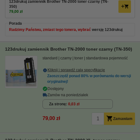
123drukuj zamiennik Brother TN-2000 toner czarny (TN-
350)
79,00 zł
Porada
Radzimy Państwu, zmiast tego tonera, wybrać
wersję 123drukuj
123drukuj zamiennik Brother TN-2000 toner czarny (TN-350)
standard
czarny
toner
standardowa pojemność
Kliknij i sprawdź całą specyfikacje
Zaoszczędź ponad
80%
w porównaniu do wersji
oryginalnej!
Dostępny
Zamów na poniedziałek
Za stronę
0,03 zł
79,00 zł
Zamawiam