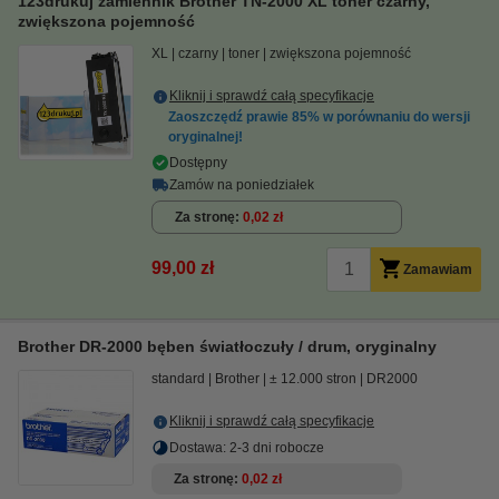
123drukuj zamiennik Brother TN-2000 XL toner czarny,
zwiększona pojemność
XL
czarny
toner
zwiększona pojemność
Kliknij i sprawdź całą specyfikacje
Zaoszczędź prawie
85%
w porównaniu do wersji
oryginalnej!
Dostępny
Zamów na poniedziałek
Za stronę
0,02 zł
99,00 zł
Zamawiam
Brother DR-2000 bęben światłoczuły / drum, oryginalny
standard
Brother
± 12.000 stron
DR2000
Kliknij i sprawdź całą specyfikacje
Dostawa: 2-3 dni robocze
Za stronę
0,02 zł