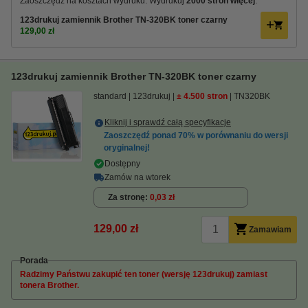
Zaoszczędź na kosztach wydruku. Wydrukuj
2000 stron więcej
.
123drukuj zamiennik Brother TN-320BK toner czarny
129,00 zł
123drukuj zamiennik Brother TN-320BK toner czarny
standard
123drukuj
± 4.500 stron
TN320BK
Kliknij i sprawdź całą specyfikacje
Zaoszczędź ponad
70%
w porównaniu do wersji
oryginalnej!
Dostępny
Zamów na wtorek
Za stronę
0,03 zł
129,00 zł
Zamawiam
Porada
Radzimy Państwu zakupić ten toner (wersję 123drukuj) zamiast
tonera Brother.