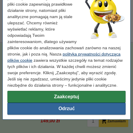
pliki cookie zapewniają prawidłowe
123drukuj zamiennik Brother TN-325M toner czerwony,
zwiększona pojemność
działanie strony, natomiast pliki
149,00 zł
analityczne pomagają nam ją stale
ulepszać. Chcemy również
Porada
wyświetlać reklamy, które
Radzimy Państwu, zamiast tego tonera, zakupić wersję 123drukuj.
odpowiadają Twoim
zainteresowaniom, dlatego używamy
plików cookie do analizowania zachowań zarówno na naszej
123drukuj zamiennik Brother TN-325M toner czerwony,
stronie, jak i poza nią. Nasza
polityka prywatności dotycząca
zwiększona pojemność
plików cookie
zawiera wszystkie szczegóły na temat rodzajów
XL
123drukuj
± 4.000 stron
TN325M
tych plików i ich działania. W każdej chwili możesz zmienić
swoje preferencje. Kliknij „Zaakceptuj”, aby wyrazić zgodę.
Kliknij i sprawdź całą specyfikacje
Jeśli się nie zgadzasz, umieścimy jedynie pliki cookie
Zaoszczędź ponad
75%
w porównaniu do wersji
niezbędne do działania strony – funkcjonalne i analityczne.
oryginalnej!
Dostępny
Zaakceptuj
Zamów na wtorek
Za stronę
0,04 zł
Odrzuć
149,00 zł
Zamawiam