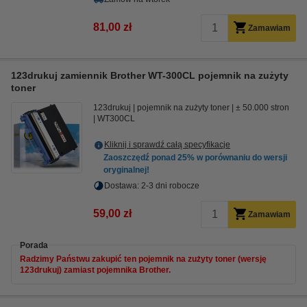
81,00 zł
Zamawiam
123drukuj zamiennik Brother WT-300CL pojemnik na zużyty
toner
123drukuj
pojemnik na zużyty toner
± 50.000 stron
WT300CL
Kliknij i sprawdź całą specyfikacje
Zaoszczędź ponad
25%
w porównaniu do wersji
oryginalnej!
Dostawa: 2-3 dni robocze
59,00 zł
Zamawiam
Porada
Radzimy Państwu zakupić ten pojemnik na zużyty toner (wersję
123drukuj) zamiast pojemnika Brother.