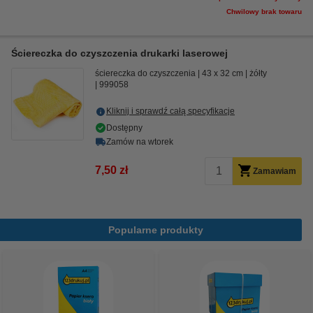
Chwilowy brak towaru
Ściereczka do czyszczenia drukarki laserowej
ściereczka do czyszczenia
43 x 32 cm
żółty
999058
Kliknij i sprawdź całą specyfikacje
Dostępny
Zamów na wtorek
7,50 zł
Zamawiam
Popularne produkty