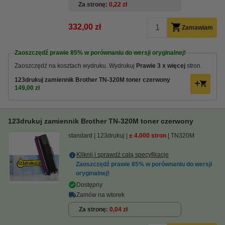
Za stronę
0,22 zł
332,00 zł
Zamawiam
Zaoszczędź prawie
85%
w porównaniu do wersji oryginalnej!
Zaoszczędź na kosztach wydruku.
Wydrukuj
Prawie 3 x więcej
stron.
123drukuj zamiennik Brother TN-320M toner czerwony
149,00 zł
123drukuj zamiennik Brother TN-320M toner czerwony
standard
123drukuj
± 4.000 stron
TN320M
Kliknij i sprawdź całą specyfikacje
Zaoszczędź prawie
85%
w porównaniu do wersji
oryginalnej!
Dostępny
Zamów na wtorek
Za stronę
0,04 zł