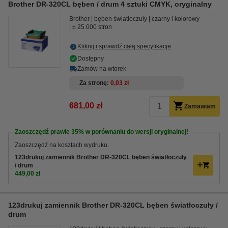
Brother DR-320CL bęben / drum 4 sztuki CMYK, oryginalny
Brother
bęben światłoczuły
czarny i kolorowy
± 25.000 stron
Kliknij i sprawdź całą specyfikacje
Dostępny
Zamów na wtorek
Za stronę
0,03 zł
681,00 zł
Zamawiam
Zaoszczędź prawie
35%
w porównaniu do wersji oryginalnej!
Zaoszczędź na kosztach wydruku.
123drukuj zamiennik Brother DR-320CL bęben światłoczuły
/ drum
449,00 zł
123drukuj zamiennik Brother DR-320CL bęben światłoczuły /
drum