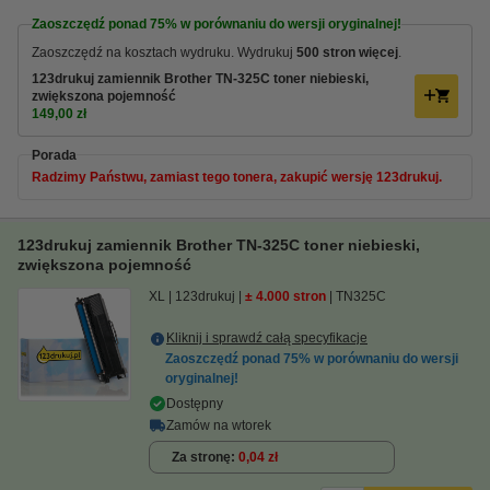
Zaoszczędź ponad
75%
w porównaniu do wersji oryginalnej!
Zaoszczędź na kosztach wydruku. Wydrukuj
500 stron więcej
.
123drukuj zamiennik Brother TN-325C toner niebieski,
zwiększona pojemność
149,00 zł
Porada
Radzimy Państwu, zamiast tego tonera, zakupić wersję 123drukuj.
123drukuj zamiennik Brother TN-325C toner niebieski,
zwiększona pojemność
XL
123drukuj
± 4.000 stron
TN325C
Kliknij i sprawdź całą specyfikacje
Zaoszczędź ponad
75%
w porównaniu do wersji
oryginalnej!
Dostępny
Zamów na wtorek
Za stronę
0,04 zł