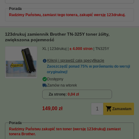
Porada
Radzimy Państwu, zamiast tego tonera, zakupić wersję 123drukuj.
123drukuj zamiennik Brother TN-325Y toner żółty,
zwiększona pojemność
XL
123drukuj
± 4.000 stron
TN325Y
Kliknij i sprawdź całą specyfikacje
Zaoszczędź ponad
75%
w porównaniu do wersji
oryginalnej!
Dostępny
Zamów na wtorek
Za stronę
0,04 zł
149,00 zł
Zamawiam
Porada
Radzimy Państwu zakupić ten toner (wersję 123drukuj) zamiast
tonera Brother.