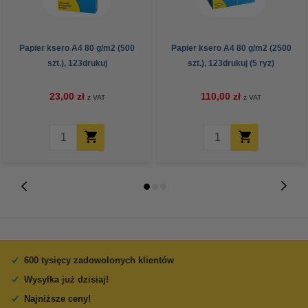
Papier ksero A4 80 g/m2 (500
Papier ksero A4 80 g/m2 (2500
szt.), 123drukuj
szt.), 123drukuj (5 ryz)
23,00 zł
110,00 zł
z VAT
z VAT
600 tysięcy zadowolonych klientów
Wysyłka już dzisiaj!
Najniższe ceny!