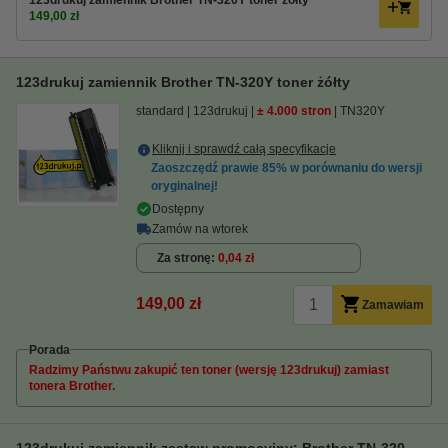
123drukuj zamiennik Brother TN-320Y toner żółty
149,00 zł
123drukuj zamiennik Brother TN-320Y toner żółty
standard
123drukuj
± 4.000 stron
TN320Y
Kliknij i sprawdź całą specyfikacje
Zaoszczędź prawie
85%
w porównaniu do wersji
oryginalnej!
Dostępny
Zamów na wtorek
Za stronę
0,04 zł
149,00 zł
Zamawiam
Porada
Radzimy Państwu zakupić ten toner (wersję 123drukuj) zamiast
tonera Brother.