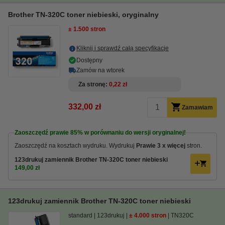
Brother TN-320C toner niebieski, oryginalny
± 1.500 stron
Kliknij i sprawdź całą specyfikacje
Dostępny
Zamów na wtorek
Za stronę
0,22 zł
332,00 zł
Zamawiam
Zaoszczędź prawie
85%
w porównaniu do wersji oryginalnej!
Zaoszczędź na kosztach wydruku.
Wydrukuj
Prawie 3 x więcej
stron.
123drukuj zamiennik Brother TN-320C toner niebieski
149,00 zł
123drukuj zamiennik Brother TN-320C toner niebieski
standard
123drukuj
± 4.000 stron
TN320C