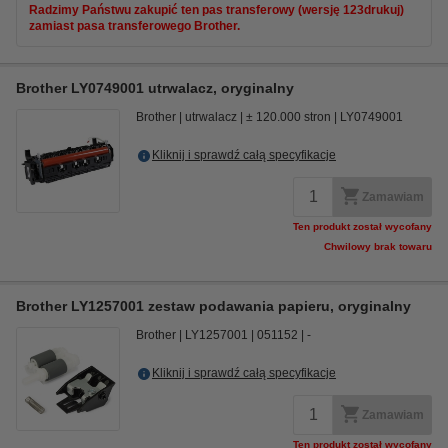
Radzimy Państwu zakupić ten pas transferowy (wersję 123drukuj)
zamiast pasa transferowego Brother.
Brother LY0749001 utrwalacz, oryginalny
Brother
utrwalacz
± 120.000 stron
LY0749001
Kliknij i sprawdź całą specyfikacje
Zamawiam
Ten produkt został wycofany
Chwilowy brak towaru
Brother LY1257001 zestaw podawania papieru, oryginalny
Brother
LY1257001
051152
-
Kliknij i sprawdź całą specyfikacje
Zamawiam
Ten produkt został wycofany