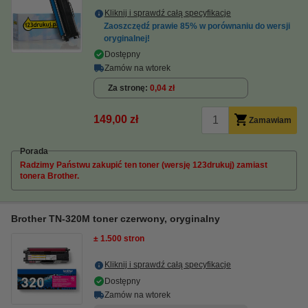
Kliknij i sprawdź całą specyfikacje
Zaoszczędź prawie
85%
w porównaniu do wersji
oryginalnej!
Dostępny
Zamów na wtorek
Za stronę
0,04 zł
149,00 zł
Zamawiam
Porada
Radzimy Państwu zakupić ten toner (wersję 123drukuj) zamiast
tonera Brother.
Brother TN-320M toner czerwony, oryginalny
± 1.500 stron
Kliknij i sprawdź całą specyfikacje
Dostępny
Zamów na wtorek