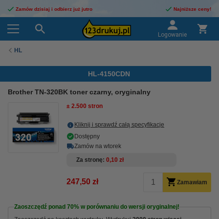
Zamów dzisiaj i odbierz już jutro
Najniższe ceny!
Logowanie
HL
HL-4150CDN
Brother TN-320BK toner czarny, oryginalny
± 2.500 stron
Kliknij i sprawdź całą specyfikacje
Dostępny
Zamów na wtorek
Za stronę
0,10 zł
247,50 zł
Zamawiam
Zaoszczędź ponad
70%
w porównaniu do wersji oryginalnej!