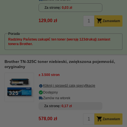
Za stronę
0,03 zł
129,00 zł
Zamawiam
Porada
Radzimy Państwu zakupić ten toner (wersję 123drukuj) zamiast
tonera Brother.
Brother TN-325C toner niebieski, zwiększona pojemność,
oryginalny
± 3.500 stron
Kliknij i sprawdź całą specyfikacje
Dostępny
Zamów na wtorek
Za stronę
0,17 zł
578,00 zł
Zamawiam