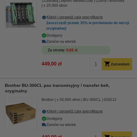
123drukuj
bęben światłoczuły
czarny i kolorowy
± 25.000 stron
Kliknij i sprawdź całą specyfikacje
Zaoszczędź prawie
35%
w porównaniu do wersji
oryginalnej!
Dostępny
Zamów na wtorek
Za stronę
0,02 zł
449,00 zł
Zamawiam
Brother BU-300CL pas transmisyjny / transfer belt,
oryginalny
Brother
± 50.000 stron
BU-300CL
029212
Kliknij i sprawdź całą specyfikacje
Dostępny
Zamów na wtorek