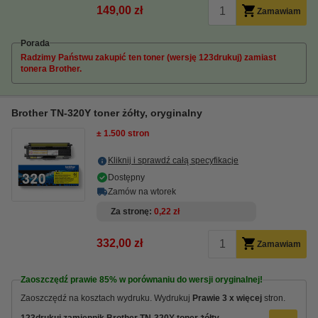
149,00 zł
Zamawiam
Porada
Radzimy Państwu zakupić ten toner (wersję 123drukuj) zamiast
tonera Brother.
Brother TN-320Y toner żółty, oryginalny
± 1.500 stron
Kliknij i sprawdź całą specyfikacje
Dostępny
Zamów na wtorek
Za stronę
0,22 zł
332,00 zł
Zamawiam
Zaoszczędź prawie
85%
w porównaniu do wersji oryginalnej!
Zaoszczędź na kosztach wydruku.
Wydrukuj
Prawie 3 x więcej
stron.