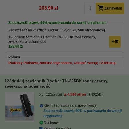
283,90 zł
Zamawiam
Zaoszczędź prawie
60%
w porównaniu do wersji oryginalnej!
Zaoszczędź na kosztach wydruku. Wydrukuj
500 stron więcej
.
123drukuj zamiennik Brother TN-325BK toner czarny,
zwiększona pojemność
129,00 zł
Porada
Radzimy Państwu, zamiast tego tonera, zakupić wersję 123drukuj.
123drukuj zamiennik Brother TN-325BK toner czarny,
zwiększona pojemność
XL
123drukuj
± 4.500 stron
TN325BK
Kliknij i sprawdź całą specyfikacje
Zaoszczędź prawie
60%
w porównaniu do wersji
oryginalnej!
Dostępny
Zamów na wtorek