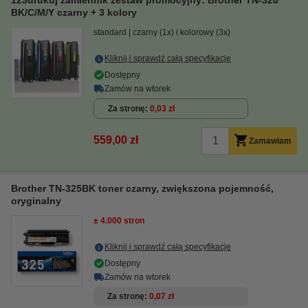
123drukuj zamiennik zestaw promocyjny: Brother TN-320
BK/C/M/Y czarny + 3 kolory
standard
czarny (1x) i kolorowy (3x)
Kliknij i sprawdź całą specyfikacje
Dostępny
Zamów na wtorek
Za stronę
0,03 zł
559,00 zł
Zamawiam
Brother TN-325BK toner czarny, zwiększona pojemność,
oryginalny
± 4.000 stron
Kliknij i sprawdź całą specyfikacje
Dostępny
Zamów na wtorek
Za stronę
0,07 zł