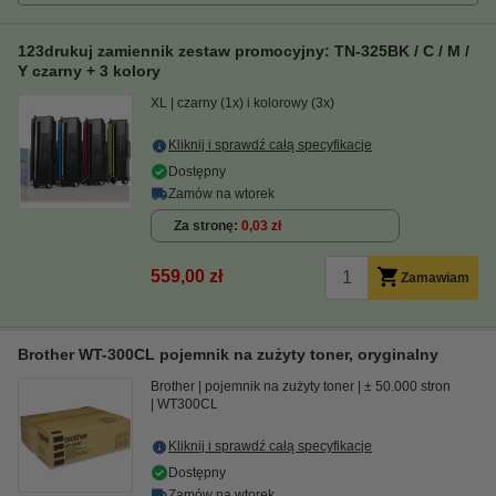
123drukuj zamiennik zestaw promocyjny: TN-325BK / C / M /
Y czarny + 3 kolory
XL
czarny (1x) i kolorowy (3x)
Kliknij i sprawdź całą specyfikacje
Dostępny
Zamów na wtorek
Za stronę
0,03 zł
559,00 zł
Zamawiam
Brother WT-300CL pojemnik na zużyty toner, oryginalny
Brother
pojemnik na zużyty toner
± 50.000 stron
WT300CL
Kliknij i sprawdź całą specyfikacje
Dostępny
Zamów na wtorek