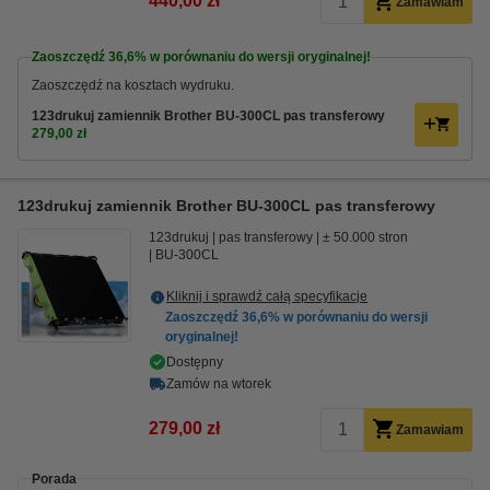
440,00 zł
Zamawiam
Zaoszczędź
36,6%
w porównaniu do wersji oryginalnej!
Zaoszczędź na kosztach wydruku.
123drukuj zamiennik Brother BU-300CL pas transferowy
279,00 zł
123drukuj zamiennik Brother BU-300CL pas transferowy
123drukuj
pas transferowy
± 50.000 stron
BU-300CL
Kliknij i sprawdź całą specyfikacje
Zaoszczędź
36,6%
w porównaniu do wersji
oryginalnej!
Dostępny
Zamów na wtorek
279,00 zł
Zamawiam
Porada