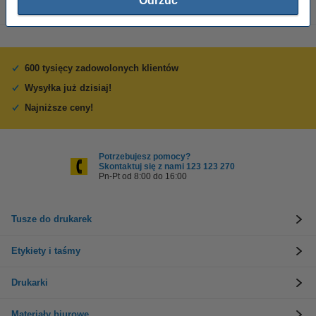
Odrzuć
600 tysięcy zadowolonych klientów
Wysyłka już dzisiaj!
Najniższe ceny!
Potrzebujesz pomocy?
Skontaktuj się z nami 123 123 270
Pn-Pt od 8:00 do 16:00
Tusze do drukarek
Etykiety i taśmy
Drukarki
Materiały biurowe