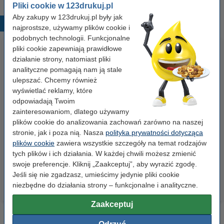
Pliki cookie w 123drukuj.pl
Aby zakupy w 123drukuj.pl były jak
Popularne produkty
najprostsze, używamy plików cookie i
podobnych technologii. Funkcjonalne
pliki cookie zapewniają prawidłowe
działanie strony, natomiast pliki
analityczne pomagają nam ją stale
ulepszać. Chcemy również
wyświetlać reklamy, które
odpowiadają Twoim
zainteresowaniom, dlatego używamy
Papier ksero A4 80 g/m2 (500
Papier ksero A4 80 g/m2 (2500
plików cookie do analizowania zachowań zarówno na naszej
szt.), 123drukuj
szt.), 123drukuj (5 ryz)
stronie, jak i poza nią. Nasza
polityka prywatności dotycząca
plików cookie
zawiera wszystkie szczegóły na temat rodzajów
23,00 zł
110,00 zł
tych plików i ich działania. W każdej chwili możesz zmienić
z VAT
z VAT
swoje preferencje. Kliknij „Zaakceptuj”, aby wyrazić zgodę.
Jeśli się nie zgadzasz, umieścimy jedynie pliki cookie
niezbędne do działania strony – funkcjonalne i analityczne.
Zaakceptuj