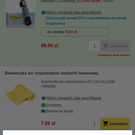
standard
123drukuj
± 3.500 stron
TN100
Kliknij i sprawdź całą specyfikacje
Zaoszczędź ponad
20%
w porównaniu do wersji
oryginalnej!
Za stronę
0,03 zł
89,00 zł
Zamawiam
Chwilowy brak towaru
Ściereczka do czyszczenia drukarki laserowej
ściereczka do czyszczenia
43 x 32 cm
żółty
999058
Kliknij i sprawdź całą specyfikacje
Dostępny
Zamów na środę
7,50 zł
Zamawiam