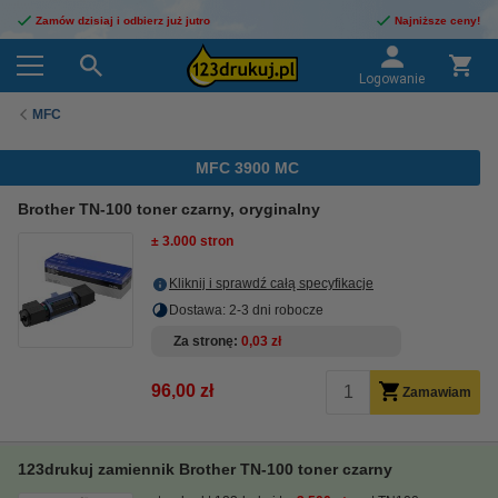
Zamów dzisiaj i odbierz już jutro
Najniższe ceny!
Logowanie
MFC
MFC 3900 MC
Brother TN-100 toner czarny, oryginalny
± 3.000 stron
Kliknij i sprawdź całą specyfikacje
Dostawa: 2-3 dni robocze
Za stronę
0,03 zł
96,00 zł
Zamawiam
123drukuj zamiennik Brother TN-100 toner czarny