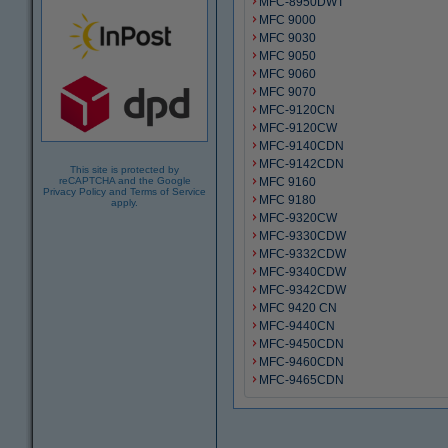
MFC-8950DWT
MFC 9000
MFC 9030
MFC 9050
MFC 9060
MFC 9070
MFC-9120CN
MFC-9120CW
MFC-9140CDN
MFC-9142CDN
This site is protected by
reCAPTCHA and the Google
MFC 9160
Privacy Policy
and
Terms of Service
MFC 9180
apply.
MFC-9320CW
MFC-9330CDW
MFC-9332CDW
MFC-9340CDW
MFC-9342CDW
MFC 9420 CN
MFC-9440CN
MFC-9450CDN
MFC-9460CDN
MFC-9465CDN