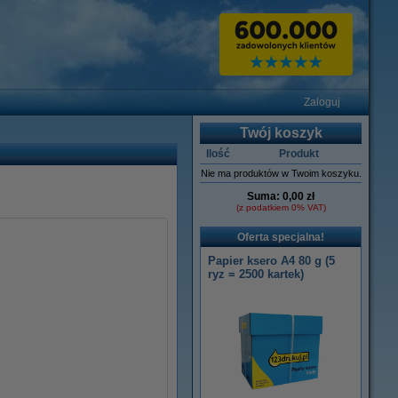
Zaloguj
Twój koszyk
Ilość
Produkt
Nie ma produktów w Twoim koszyku.
Suma:
0,00 zł
(z podatkiem 0% VAT)
Oferta specjalna!
Papier ksero A4 80 g (5
ryz = 2500 kartek)