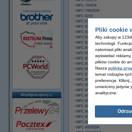
MFC 7820 N
MFC-7840W
MFC-7860DW
MFC 8220
MFC 8300
MFC-8370DN
Pliki cookie 
MFC-8380DN
Aby zakupy w 123dru
MFC 8420
MFC 8440
technologii. Funkcj
MFC 8460 N
natomiast pliki ana
MFC 8500
wyświetlać reklamy
MFC-8510DN
plików cookie do an
MFC-8520DN
Nasza
polityka pry
MFC 8600
temat rodzajów tych
MFC 8700
MFC 8820
preferencje. Kliknij
MFC-8820D
umieścimy jedynie p
MFC 8840
analityczne.
Współpracujemy z:
MFC-8840D
MFC-8840DN
MFC 8860 DN
Odrzu
MFC 8870 DW
MFC-8880DN
MFC-8890DW
MFC-8950DW