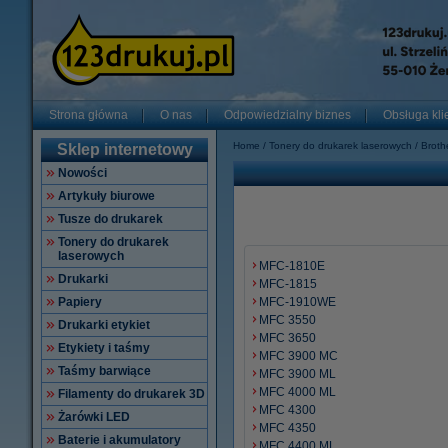
Strona główna
O nas
Odpowiedzialny biznes
Obsługa kli
Home
Tonery do drukarek laserowych
Broth
Sklep internetowy
Nowości
Artykuły biurowe
Tusze do drukarek
Tonery do drukarek
laserowych
MFC-1810E
Drukarki
MFC-1815
Papiery
MFC-1910WE
MFC 3550
Drukarki etykiet
MFC 3650
Etykiety i taśmy
MFC 3900 MC
Taśmy barwiące
MFC 3900 ML
MFC 4000 ML
Filamenty do drukarek 3D
MFC 4300
Żarówki LED
MFC 4350
Baterie i akumulatory
MFC 4400 ML