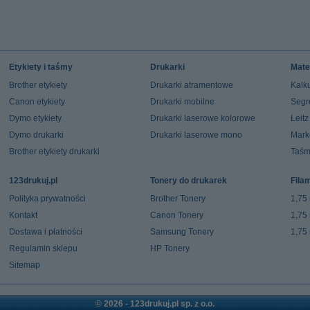
Etykiety i taśmy
Drukarki
Mate
Brother etykiety
Drukarki atramentowe
Kalku
Canon etykiety
Drukarki mobilne
Segr
Dymo etykiety
Drukarki laserowe kolorowe
Leit
Dymo drukarki
Drukarki laserowe mono
Mark
Brother etykiety drukarki
Taśm
123drukuj.pl
Tonery do drukarek
Fila
Polityka prywatności
Brother Tonery
1,75
Kontakt
Canon Tonery
1,75
Dostawa i płatności
Samsung Tonery
1,75
Regulamin sklepu
HP Tonery
Sitemap
© 2026 - 123drukuj.pl sp. z o.o.