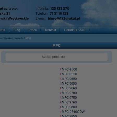
enta
Blog
Praca
Kontakt
Poradnik KSeF
er
Symbol drukarki
MFC
MFC
MFC-9500
MFC-9550
MFC 9600
MFC 9650
MFC 9660
MFC 9700
MFC 9750
MFC 9760
MFC 9800
MFC-9840CDW
MFC 9850