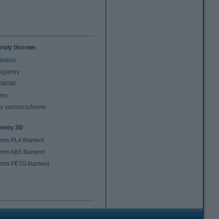
riały biurowe
latory
egarory
z WOW
ery
y samoprzylepne
menty 3D
 mm PLA filament
 mm ABS filament
 mm PETG filament