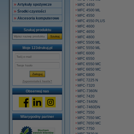
Artykuły spożywcze
MFC 4450
MFC 4500 ML
Środki czystości
MFC 4550
Akcesoria komputerowe
MFC 4550 PLUS
MFC 4600
Szukaj produktu
MFC 4650
Szukaj
MFC 4800
MFC 5500 ML
Moje 123drukuj.pl
MFC 5550 ML
MFC 6000
MFC 6550
MFC 6550 MC
MFC 6650 MC
MFC 6800
MFC 7225 N
Zapomniałeś hasła?
MFC-7320
MFC-7360N
Obserwuj nas
MFC 7420
MFC-7440N
MFC-7460DN
MFC 7550
Wiarygodny partner
MFC 7550 MC
MFC 7650 MC
MFC 7750