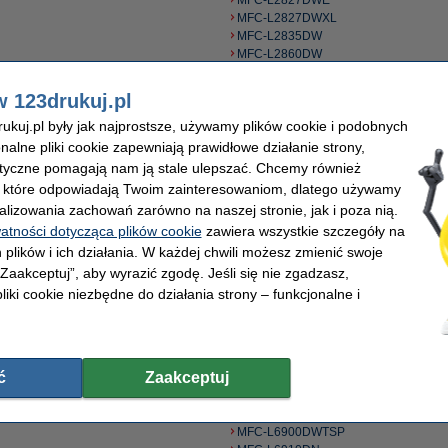
MFC-L2827DWE
MFC-L2827DWXL
MFC-L2835DW
MFC-L2860DW
MFC-L2860DWE
MFC-L2862DW
w 123drukuj.pl
MFC-L2922DW
kuj.pl były jak najprostsze, używamy plików cookie i podobnych
MFC-L2960DW
MFC-L2980DW
onalne pliki cookie zapewniają prawidłowe działanie strony,
MFC-L3710CW
lityczne pomagają nam ją stale ulepszać. Chcemy również
MFC-L3730CDN
, które odpowiadają Twoim zainteresowaniom, dlatego używamy
MFC-L3740CDWE
alizowania zachowań zarówno na naszej stronie, jak i poza nią.
MFC-L3750CDW
watności dotycząca plików cookie
zawiera wszystkie szczegóły na
MFC-L3760CDW
 plików i ich działania. W każdej chwili możesz zmienić swoje
MFC-L3770CDW
MFC-L5700DN
 „Zaakceptuj”, aby wyrazić zgodę. Jeśli się nie zgadzasz,
MFC-L5710DN
liki cookie niezbędne do działania strony – funkcjonalne i
MFC-L5710DW
MFC-L5750DW
MFC-L6710DW
MFC-L6800DW
ć
Zaakceptuj
MFC-L6800DWT
MFC-L6900DW
MFC-L6900DWT
MFC-L6900DWTSP