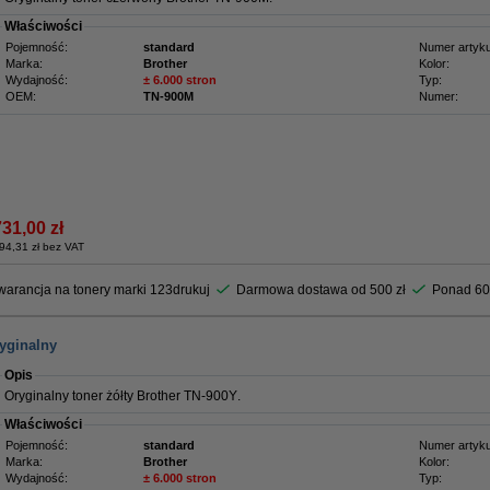
Właściwości
Pojemność:
standard
Numer artyku
Marka:
Brother
Kolor:
Wydajność:
± 6.000 stron
Typ:
OEM:
TN-900M
Numer:
731,00 zł
94,31 zł bez VAT
arancja na tonery marki 123drukuj
Darmowa dostawa od 500 zł
Ponad 60
ryginalny
Opis
Oryginalny toner żółty Brother TN-900Y
.
Właściwości
Pojemność:
standard
Numer artyku
Marka:
Brother
Kolor:
Wydajność:
± 6.000 stron
Typ: