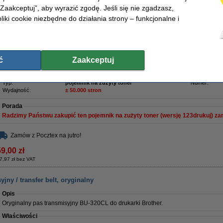
 „Zaakceptuj”, aby wyrazić zgodę. Jeśli się nie zgadzasz,
Pojemnik na zużyty toner marki 123drukuj do drukarek Brother.
liki cookie niezbędne do działania strony – funkcjonalne i
Brother WT-320CL pojemnik na zużyty toner, wersja 123drukuj.
Ten sam poziom jakości
i ...........
taniej!!!
Oczywiście także na ten produkt 123drukuj dajemy 100% gwarancję.
ć
Zaakceptuj
Właściwości
Marka:
123drukuj
OEM:
Typ:
pojemnik na zużyty toner
Numer:
Wydajność:
± 50.000 stron
Porada
Radzimy Państwu zakupić ten pojemnik na zużyty toner (wersję 123drukuj) za
Zamów z Pocztex na jutro!
9,00 zł
7,97 zł bez VAT
jny / transfer belt, oryginalny
Opis
Oryginalny pas transmisyjny BU-320CL do drukarki Brother.
Właściwości