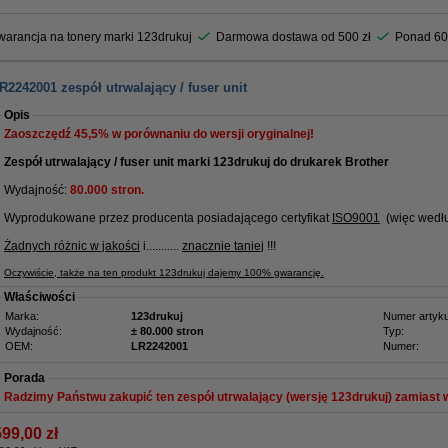
arancja na tonery marki 123drukuj
Darmowa dostawa od 500 zł
Ponad 60
2242001 zespół utrwalający / fuser unit
Opis
Zaoszczędź
45,5%
w porównaniu do wersji oryginalnej!
Zespół utrwalający / fuser unit marki 123drukuj do drukarek Brother
Wydajność:
80.000 stron.
Wyprodukowane przez producenta posiadającego certyfikat
ISO9001
(więc wedłu
Żadnych różnic w jakości
i...........
znacznie taniej
!!!
Oczywiście, także na ten produkt 123drukuj dajemy 100% gwarancję.
Właściwości
Marka:
123drukuj
Numer artyku
Wydajność:
± 80.000 stron
Typ:
OEM:
LR2242001
Numer:
Porada
Radzimy Państwu zakupić ten zespół utrwalający (wersję 123drukuj) zamiast w
599,00 zł