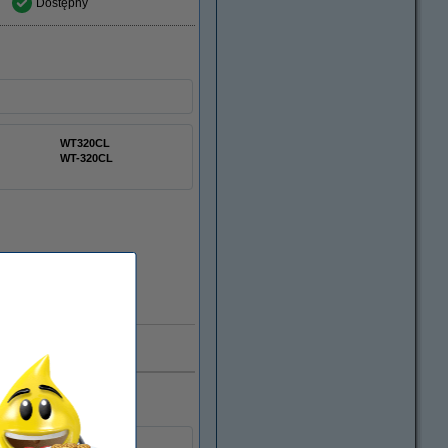
Dostępny
WT320CL
WT-320CL
Dostępny
0.000 klientów