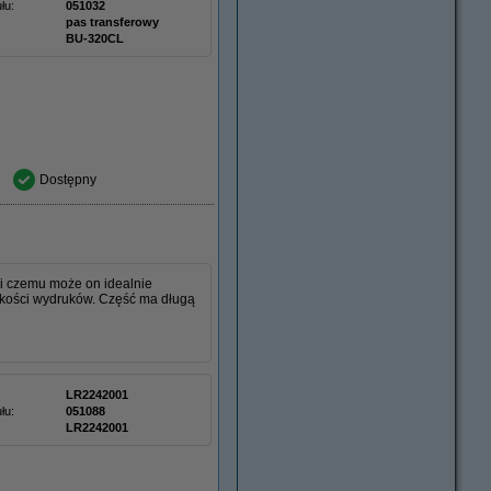
łu:
051032
pas transferowy
BU-320CL
Dostępny
ki czemu może on idealnie
jakości wydruków. Część ma długą
LR2242001
łu:
051088
LR2242001