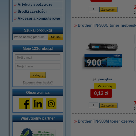
Artykuły spożywcze
Środki czystości
2
Akcesoria komputerowe
Brother TN-900C toner niebiesk
Szukaj produktu
Szukaj
Moje 123drukuj.pl
powiększ
Zapomniałeś hasła?
Za stronę
Obserwuj nas
0,12 zł
5
Wiarygodny partner
Brother TN-900M toner czerwon