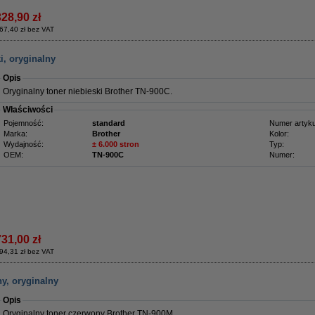
328,90 zł
67,40 zł bez VAT
i, oryginalny
Opis
Oryginalny toner niebieski Brother TN-900C
.
Właściwości
Pojemność:
standard
Numer artyku
Marka:
Brother
Kolor:
Wydajność:
± 6.000 stron
Typ:
OEM:
TN-900C
Numer:
731,00 zł
94,31 zł bez VAT
y, oryginalny
Opis
Oryginalny toner czerwony Brother TN-900M
.