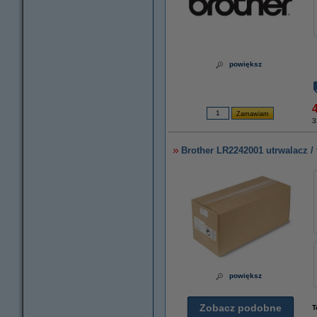
powiększ
3
Brother LR2242001 utrwalacz / 
powiększ
Zobacz podobne
T