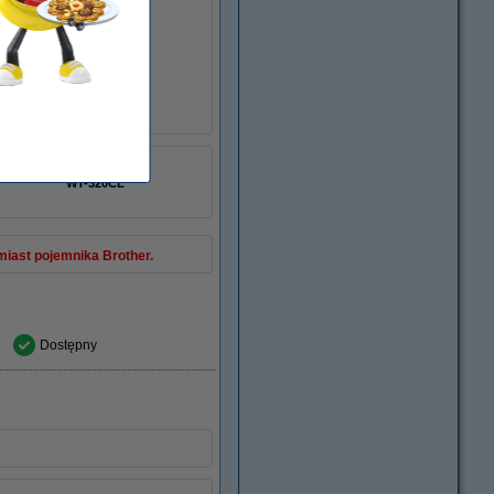
WT320CL
WT-320CL
miast pojemnika Brother.
Dostępny