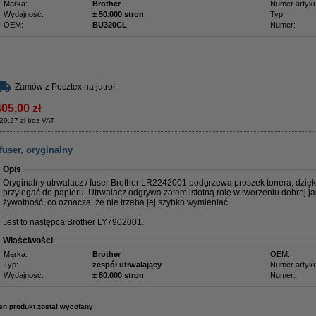
Marka:
Brother
Numer artyku
Wydajność:
± 50.000 stron
Typ:
OEM:
BU320CL
Numer:
Zamów z Pocztex na jutro!
405,00 zł
29,27 zł bez VAT
fuser, oryginalny
Opis
Oryginalny utrwalacz / fuser Brother LR2242001 podgrzewa proszek tonera, dzię
przylegać do papieru. Utrwalacz odgrywa zatem istotną rolę w tworzeniu dobrej 
żywotność, co oznacza, że nie trzeba jej szybko wymieniać.
Jest to następca Brother LY7902001.
Właściwości
Marka:
Brother
OEM:
Typ:
zespół utrwalający
Numer artyku
Wydajność:
± 80.000 stron
Numer:
en produkt został wycofany