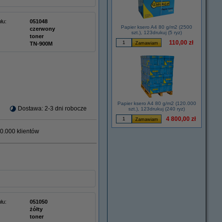
łu:
051048
Papier ksero A4 80 g/m2 (2500
czerwony
szt.), 123drukuj (5 ryz)
toner
110,00 zł
TN-900M
Papier ksero A4 80 g/m2 (120.000
Dostawa: 2-3 dni robocze
szt.), 123drukuj (240 ryz)
4 800,00 zł
0.000 klientów
łu:
051050
żółty
toner