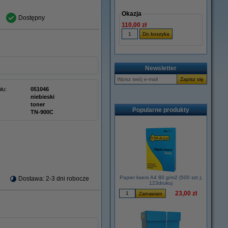
Okazja
Dostępny
110,00 zł
Newsletter
łu:
051046
niebieski
toner
Popularne produkty
TN-900C
Papier ksero A4 80 g/m2 (500 szt.),
Dostawa: 2-3 dni robocze
123drukuj
23,00 zł