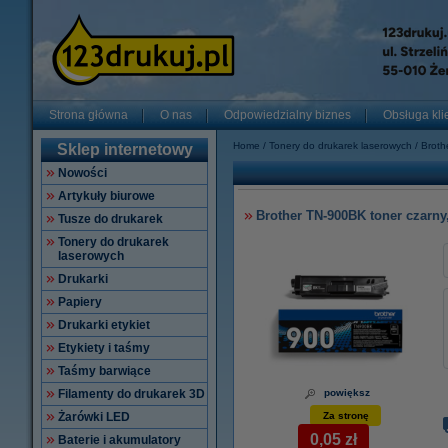
Strona główna
O nas
Odpowiedzialny biznes
Obsługa kli
Home
Tonery do drukarek laserowych
Broth
Sklep internetowy
Nowości
Artykuły biurowe
Brother TN-900BK toner czarny
Tusze do drukarek
Tonery do drukarek
laserowych
Drukarki
Papiery
Drukarki etykiet
Etykiety i taśmy
Taśmy barwiące
Filamenty do drukarek 3D
powiększ
Żarówki LED
Za stronę
0,05 zł
Baterie i akumulatory