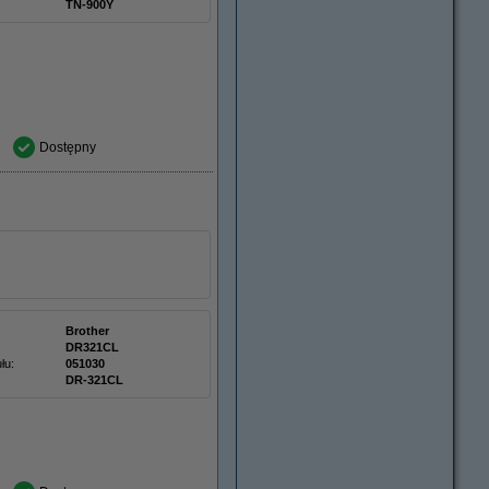
TN-900Y
Dostępny
Brother
DR321CL
łu:
051030
DR-321CL