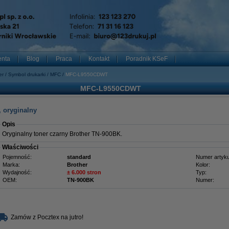
enta
Blog
Praca
Kontakt
Poradnik KSeF
er
Symbol drukarki
MFC
MFC-L9550CDWT
MFC-L9550CDWT
, oryginalny
Opis
Oryginalny toner czarny Brother TN-900BK
.
Właściwości
Pojemność:
standard
Numer artyku
Marka:
Brother
Kolor:
Wydajność:
± 6.000 stron
Typ:
OEM:
TN-900BK
Numer:
Zamów z Pocztex na jutro!