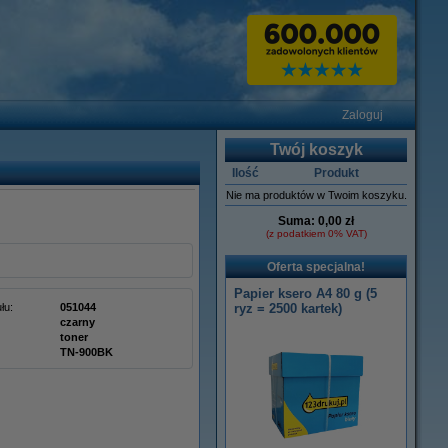
Zaloguj
Twój koszyk
Ilość
Produkt
Nie ma produktów w Twoim koszyku.
Suma:
0,00 zł
(z podatkiem 0% VAT)
Oferta specjalna!
Papier ksero A4 80 g (5
łu:
051044
ryz = 2500 kartek)
czarny
toner
TN-900BK