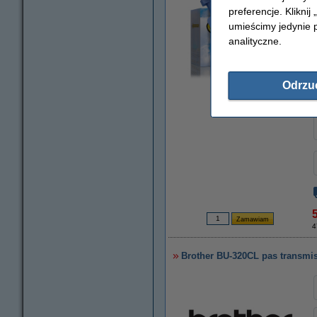
preferencje. Kliknij
umieścimy jedynie p
analityczne.
Odrzu
powiększ
5
4
Brother BU-320CL pas transmisy