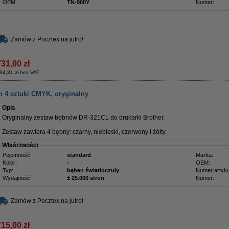
OEM:
TN-900Y
Numer:
Zamów z Pocztex na jutro!
731,00 zł
94,31 zł bez VAT
m 4 sztuki CMYK, oryginalny
Opis
Oryginalny zestaw bębnów DR-321CL do drukarki Brother.
Zestaw zawiera 4 bębny: czarny, niebieski, czerwony i żółty.
Właściwości
Pojemność:
standard
Marka:
Kolor:
-
OEM:
Typ:
bęben światłoczuły
Numer artyku
Wydajność:
± 25.000 stron
Numer:
Zamów z Pocztex na jutro!
715,00 zł