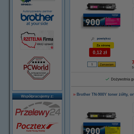
powiększ
Za stronę
0,12 zł
5
Dożywotnia gw
Brother TN-900Y toner żółty, o
Współpracujemy z: