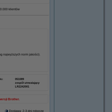
0.000 klientów
g najwyższych norm jakości).
łu:
051089
zespół utrwalający
LR2242001
ersji Brother.
Dostawa: 2-3 dni robocze