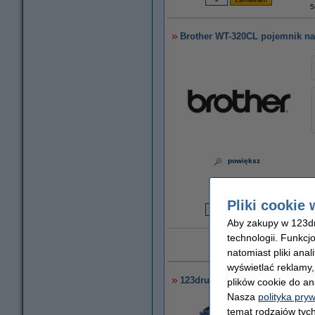
5
Brother WT-320CL pojemnik na 
powiększ
Pliki cookie 
7
6
Aby zakupy w 123dru
technologii. Funkcj
Dożywotnia gw
natomiast pliki ana
wyświetlać reklamy
123drukuj zamiennik Brother 
plików cookie do an
Nasza
polityka pry
temat rodzajów tych