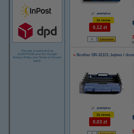
powiększ
Za stronę
0,12 zł
5
This site is protected by
reCAPTCHA and the Google
Brother DR-321CL bęben / dru
Privacy Policy
and
Terms of Service
apply.
powiększ
Za stronę
0,03 zł