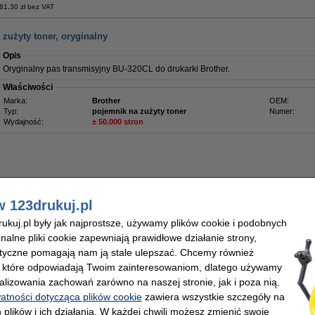
81,30 zł bez VAT
zużyty toner, oryginalny
Opis
Oryginalny pas transmisyjny BU-320CL do drukarki Brother.
Właściwości
Marka:
Brother
OEM:
Typ:
pojemnik na zużyty toner
Numer:
Wydajność:
± 50.000 stron
Zamów z Pocztex na jutro!
w 123drukuj.pl
8,00 zł
3,41 zł bez VAT
kuj.pl były jak najprostsze, używamy plików cookie i podobnych
onalne pliki cookie zapewniają prawidłowe działanie strony,
arancja na tonery marki 123drukuj
Darmowa dostawa od 500 zł
Ponad 60
lityczne pomagają nam ją stale ulepszać. Chcemy również
, które odpowiadają Twoim zainteresowaniom, dlatego używamy
WT-320CL pojemnik na zużyty toner
alizowania zachowań zarówno na naszej stronie, jak i poza nią.
watności dotycząca plików cookie
zawiera wszystkie szczegóły na
Opis
 plików i ich działania. W każdej chwili możesz zmienić swoje
Zaoszczędź prawie
25%
w porównaniu do wersji oryginalnej!