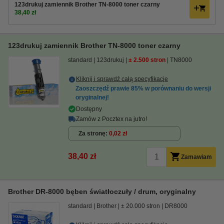
123drukuj zamiennik Brother TN-8000 toner czarny
38,40 zł
123drukuj zamiennik Brother TN-8000 toner czarny
standard
123drukuj
± 2.500 stron
TN8000
Kliknij i sprawdź całą specyfikacje
Zaoszczędź prawie
85%
w porównaniu do wersji
oryginalnej!
Dostępny
Zamów z Pocztex na jutro!
Za stronę
0,02 zł
38,40 zł
Zamawiam
Brother DR-8000 bęben światłoczuły / drum, oryginalny
standard
Brother
± 20.000 stron
DR8000