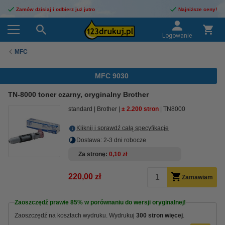
Zamów dzisiaj i odbierz już jutro
Najniższe ceny!
Logowanie
MFC
MFC 9030
TN-8000 toner czarny, oryginalny Brother
standard
Brother
± 2.200 stron
TN8000
Kliknij i sprawdź całą specyfikacje
Dostawa: 2-3 dni robocze
Za stronę
0,10 zł
220,00 zł
Zamawiam
Zaoszczędź prawie
85%
w porównaniu do wersji oryginalnej!
Zaoszczędź na kosztach wydruku. Wydrukuj
300 stron więcej
.