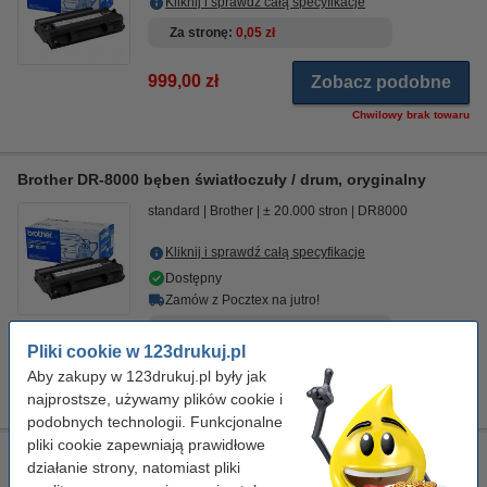
Kliknij i sprawdź całą specyfikacje
Za stronę
0,05 zł
999,00 zł
Zobacz podobne
Chwilowy brak towaru
Brother DR-8000 bęben światłoczuły / drum, oryginalny
standard
Brother
± 20.000 stron
DR8000
Kliknij i sprawdź całą specyfikacje
Dostępny
Zamów z Pocztex na jutro!
Za stronę
0,04 zł
Pliki cookie w 123drukuj.pl
Aby zakupy w 123drukuj.pl były jak
849,00 zł
Zamawiam
najprostsze, używamy plików cookie i
podobnych technologii. Funkcjonalne
pliki cookie zapewniają prawidłowe
Ściereczka do czyszczenia drukarki laserowej
działanie strony, natomiast pliki