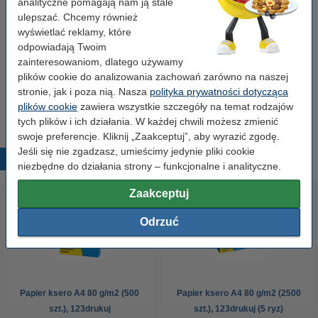
ściereczka do czyszczenia
43 x 32 cm
żółty
analityczne pomagają nam ją stale
999058
ulepszać. Chcemy również
wyświetlać reklamy, które
Kliknij i sprawdź całą specyfikacje
odpowiadają Twoim
Dostępny
zainteresowaniom, dlatego używamy
Zamów z Pocztex na jutro!
plików cookie do analizowania zachowań zarówno na naszej
stronie, jak i poza nią. Nasza
polityka prywatności dotycząca
7,50 zł
Zamawiam
plików cookie
zawiera wszystkie szczegóły na temat rodzajów
tych plików i ich działania. W każdej chwili możesz zmienić
swoje preferencje. Kliknij „Zaakceptuj”, aby wyrazić zgodę.
Jeśli się nie zgadzasz, umieścimy jedynie pliki cookie
Popularne produkty
niezbędne do działania strony – funkcjonalne i analityczne.
Zaakceptuj
Odrzuć
Papier ksero A4 80 g/m2 (500
Papier ksero A4 80 g/m2 (2500
szt.), 123drukuj
szt.), 123drukuj (5 ryz)