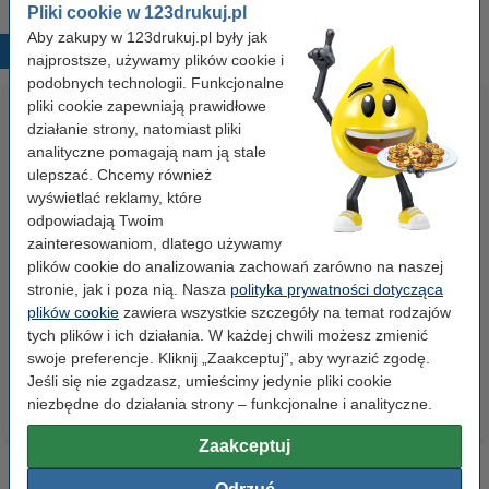
Pliki cookie w 123drukuj.pl
Aby zakupy w 123drukuj.pl były jak
Popularne produkty
najprostsze, używamy plików cookie i
podobnych technologii. Funkcjonalne
pliki cookie zapewniają prawidłowe
działanie strony, natomiast pliki
analityczne pomagają nam ją stale
ulepszać. Chcemy również
wyświetlać reklamy, które
odpowiadają Twoim
zainteresowaniom, dlatego używamy
Papier ksero A4 80 g/m2 (500
Papier ksero A4 80 g/m2 (2500
plików cookie do analizowania zachowań zarówno na naszej
szt.), 123drukuj
szt.), 123drukuj (5 ryz)
stronie, jak i poza nią. Nasza
polityka prywatności dotycząca
plików cookie
zawiera wszystkie szczegóły na temat rodzajów
23,00 zł
110,00 zł
tych plików i ich działania. W każdej chwili możesz zmienić
z VAT
z VAT
swoje preferencje. Kliknij „Zaakceptuj”, aby wyrazić zgodę.
Jeśli się nie zgadzasz, umieścimy jedynie pliki cookie
niezbędne do działania strony – funkcjonalne i analityczne.
Zaakceptuj