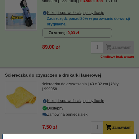
standard
123drukuj
± 3.500 stron
TN100
Kliknij i sprawdź całą specyfikacje
Zaoszczędź ponad
20%
w porównaniu do wersji
oryginalnej!
Za stronę
0,03 zł
89,00 zł
Zamawiam
Chwilowy brak towaru
Ściereczka do czyszczenia drukarki laserowej
ściereczka do czyszczenia
43 x 32 cm
żółty
999058
Kliknij i sprawdź całą specyfikacje
Dostępny
Zamów na poniedziałek
7,50 zł
Zamawiam