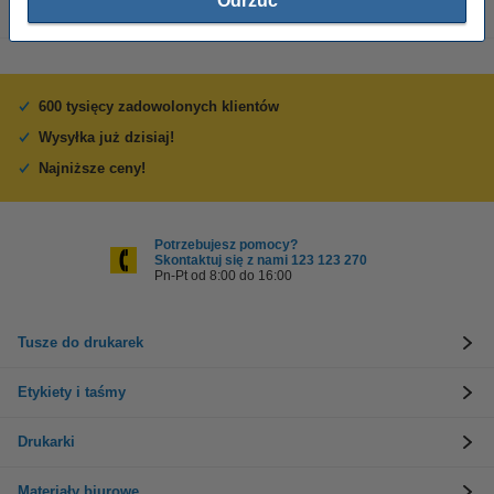
Odrzuć
600 tysięcy zadowolonych klientów
Wysyłka już dzisiaj!
Najniższe ceny!
Potrzebujesz pomocy?
Skontaktuj się z nami 123 123 270
Pn-Pt od 8:00 do 16:00
Tusze do drukarek
Etykiety i taśmy
Drukarki
Materiały biurowe