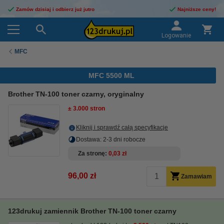
Zamów dzisiaj i odbierz już jutro
Najniższe ceny!
Logowanie
MFC
MFC 5500 ML
Brother TN-100 toner czarny, oryginalny
± 3.000 stron
Kliknij i sprawdź całą specyfikacje
Dostawa: 2-3 dni robocze
Za stronę
0,03 zł
96,00 zł
Zamawiam
123drukuj zamiennik Brother TN-100 toner czarny