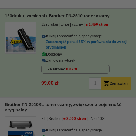
123drukuj zamiennik Brother TN-2510 toner czarny
123drukuj
toner
czarny
± 1.450 stron
Kliknij i sprawdź całą specyfikacje
Zaoszczędź ponad
55%
w porównaniu do wersji
oryginalnej!
Dostępny
Zamów na wtorek
Za stronę
0,07 zł
99,00 zł
Zamawiam
Brother TN-2510XL toner czarny, zwiększona pojemność,
oryginalny
XL
Brother
± 3.000 stron
TN2510XL
Kliknij i sprawdź całą specyfikacje