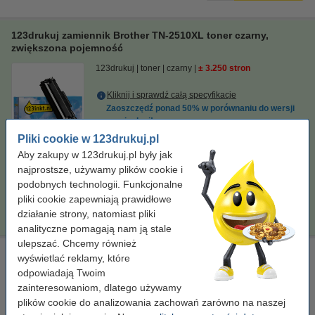
123drukuj zamiennik Brother TN-2510XL toner czarny,
zwiększona pojemność
123drukuj
toner
czarny
± 3.250 stron
Kliknij i sprawdź całą specyfikacje
Zaoszczędź ponad
50%
w porównaniu do wersji
oryginalnej!
Dostępny
Pliki cookie w 123drukuj.pl
Zamów na wtorek
Aby zakupy w 123drukuj.pl były jak
najprostsze, używamy plików cookie i
Za stronę
0,06 zł
podobnych technologii. Funkcjonalne
pliki cookie zapewniają prawidłowe
179,00 zł
Zamawiam
działanie strony, natomiast pliki
analityczne pomagają nam ją stale
ulepszać. Chcemy również
Brother DR-2510 bęben / drum, oryginalny
wyświetlać reklamy, które
odpowiadają Twoim
standard
Brother
± 15.000 stron
DR2510
zainteresowaniom, dlatego używamy
Kliknij i sprawdź całą specyfikacje
plików cookie do analizowania zachowań zarówno na naszej