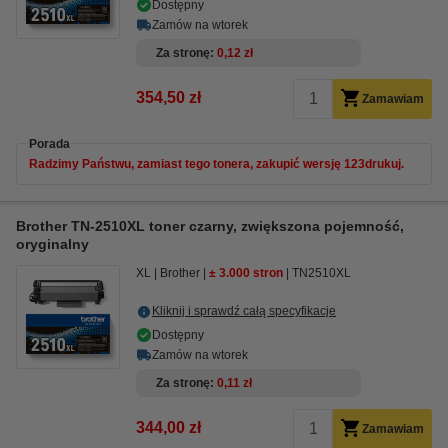
Dostępny
Zamów na wtorek
Za stronę
0,12 zł
354,50 zł
Zamawiam
Porada
Radzimy Państwu, zamiast tego tonera, zakupić wersję 123drukuj.
Brother TN-2510XL toner czarny, zwiększona pojemność,
oryginalny
XL
Brother
± 3.000 stron
TN2510XL
Kliknij i sprawdź całą specyfikacje
Dostępny
Zamów na wtorek
Za stronę
0,11 zł
344,00 zł
Zamawiam