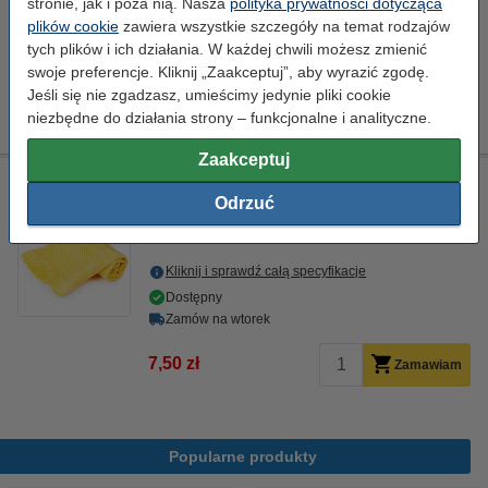
stronie, jak i poza nią. Nasza
polityka prywatności dotycząca
Dostępny
plików cookie
zawiera wszystkie szczegóły na temat rodzajów
Zamów na wtorek
tych plików i ich działania. W każdej chwili możesz zmienić
Za stronę
0,03 zł
swoje preferencje. Kliknij „Zaakceptuj”, aby wyrazić zgodę.
Jeśli się nie zgadzasz, umieścimy jedynie pliki cookie
395,00 zł
Zamawiam
niezbędne do działania strony – funkcjonalne i analityczne.
Zaakceptuj
Ściereczka do czyszczenia drukarki laserowej
Odrzuć
ściereczka do czyszczenia
43 x 32 cm
żółty
999058
Kliknij i sprawdź całą specyfikacje
Dostępny
Zamów na wtorek
7,50 zł
Zamawiam
Popularne produkty