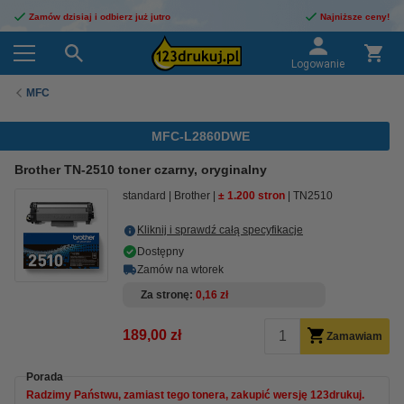
Zamów dzisiaj i odbierz już jutro
Najniższe ceny!
Logowanie
MFC
MFC-L2860DWE
Brother TN-2510 toner czarny, oryginalny
standard
Brother
± 1.200 stron
TN2510
Kliknij i sprawdź całą specyfikacje
Dostępny
Zamów na wtorek
Za stronę
0,16 zł
189,00 zł
Zamawiam
Porada
Radzimy Państwu, zamiast tego tonera, zakupić wersję 123drukuj.