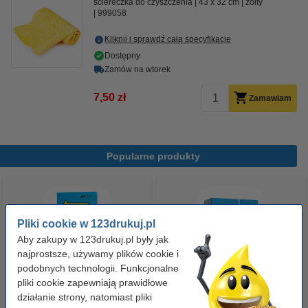
ściereczka do czyszczenia
43 x 32 cm
żółty
999058
Kliknij i sprawdź całą specyfikacje
Dostępny
Zamów na wtorek
7,50 zł
Zamawiam
Popularne produkty
Pliki cookie w 123drukuj.pl
Aby zakupy w 123drukuj.pl były jak
najprostsze, używamy plików cookie i
podobnych technologii. Funkcjonalne
pliki cookie zapewniają prawidłowe
Papier ksero A4 80 g/m2 (500
Papier ksero A4 80 g/m2 (2500
działanie strony, natomiast pliki
szt.), 123drukuj
szt.), 123drukuj (5 ryz)