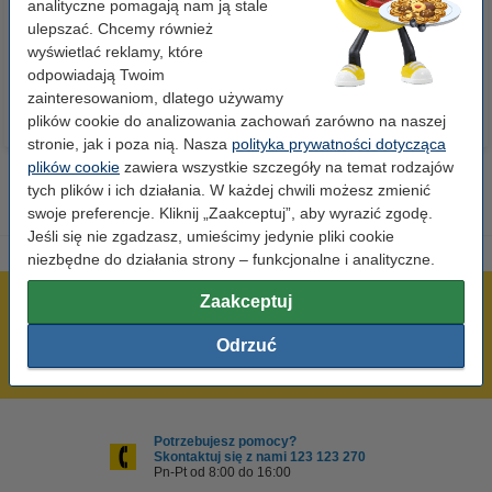
analityczne pomagają nam ją stale
ulepszać. Chcemy również
23,00 zł
110,00 zł
z VAT
z VAT
wyświetlać reklamy, które
odpowiadają Twoim
zainteresowaniom, dlatego używamy
plików cookie do analizowania zachowań zarówno na naszej
stronie, jak i poza nią. Nasza
polityka prywatności dotycząca
plików cookie
zawiera wszystkie szczegóły na temat rodzajów
tych plików i ich działania. W każdej chwili możesz zmienić
swoje preferencje. Kliknij „Zaakceptuj”, aby wyrazić zgodę.
Jeśli się nie zgadzasz, umieścimy jedynie pliki cookie
niezbędne do działania strony – funkcjonalne i analityczne.
Zaakceptuj
600 tysięcy zadowolonych klientów
Wysyłka już dzisiaj!
Odrzuć
Najniższe ceny!
Potrzebujesz pomocy?
Skontaktuj się z nami 123 123 270
Pn-Pt od 8:00 do 16:00