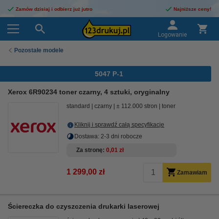
Zamów dzisiaj i odbierz już jutro
Najniższe ceny!
Logowanie
Pozostałe modele
5047 P-1
Xerox 6R90234 toner czarny, 4 sztuki, oryginalny
standard
czarny
± 112.000 stron
toner
Kliknij i sprawdź całą specyfikacje
Dostawa: 2-3 dni robocze
Za stronę
0,01 zł
1 299,00 zł
Zamawiam
Ściereczka do czyszczenia drukarki laserowej