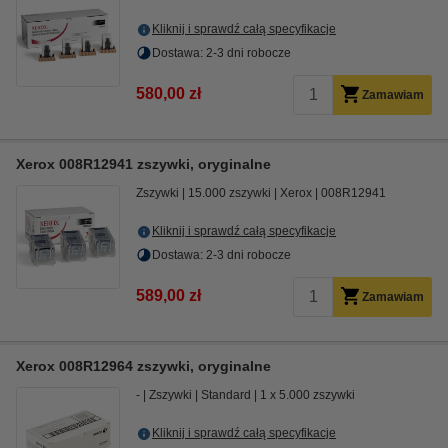
Kliknij i sprawdź całą specyfikacje
Dostawa: 2-3 dni robocze
580,00 zł
Zamawiam
Xerox 008R12941 zszywki, oryginalne
Zszywki
15.000 zszywki
Xerox
008R12941
Kliknij i sprawdź całą specyfikacje
Dostawa: 2-3 dni robocze
589,00 zł
Zamawiam
Xerox 008R12964 zszywki, oryginalne
-
Zszywki
Standard
1 x 5.000 zszywki
Kliknij i sprawdź całą specyfikacje