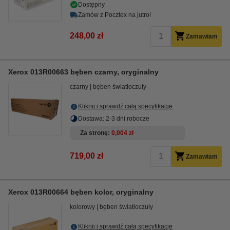
Dostępny
Zamów z Pocztex na jutro!
248,00 zł
Zamawiam
Xerox 013R00663 bęben czarny, oryginalny
czarny
bęben światłoczuły
Kliknij i sprawdź całą specyfikacje
Dostawa: 2-3 dni robocze
Za stronę
0,004 zł
719,00 zł
Zamawiam
Xerox 013R00664 bęben kolor, oryginalny
kolorowy
bęben światłoczuły
Kliknij i sprawdź całą specyfikacje