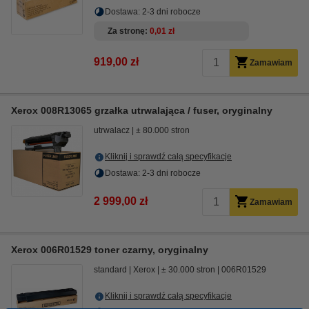
Dostawa: 2-3 dni robocze
Za stronę
0,01 zł
919,00 zł
Zamawiam
Xerox 008R13065 grzałka utrwalająca / fuser, oryginalny
utrwalacz
± 80.000 stron
Kliknij i sprawdź całą specyfikacje
Dostawa: 2-3 dni robocze
2 999,00 zł
Zamawiam
Xerox 006R01529 toner czarny, oryginalny
standard
Xerox
± 30.000 stron
006R01529
Kliknij i sprawdź całą specyfikacje