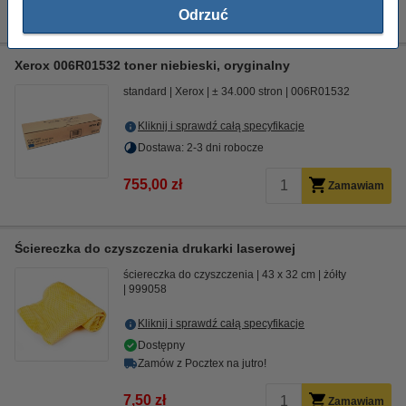
755,00 zł
Zamawiam
Odrzuć
Xerox 006R01532 toner niebieski, oryginalny
standard
Xerox
± 34.000 stron
006R01532
Kliknij i sprawdź całą specyfikacje
Dostawa: 2-3 dni robocze
755,00 zł
Zamawiam
Ściereczka do czyszczenia drukarki laserowej
ściereczka do czyszczenia
43 x 32 cm
żółty
999058
Kliknij i sprawdź całą specyfikacje
Dostępny
Zamów z Pocztex na jutro!
7,50 zł
Zamawiam