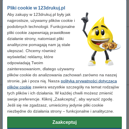
Dostawa: 2-3 dni robocze
Pliki cookie w 123drukuj.pl
635,00 zł
Zamawiam
Aby zakupy w 123drukuj.pl były jak
najprostsze, używamy plików cookie i
podobnych technologii. Funkcjonalne
pliki cookie zapewniają prawidłowe
Xerox 006R01530 toner żółty, oryginalny
działanie strony, natomiast pliki
standard
Xerox
± 34.000 stron
006R01530
analityczne pomagają nam ją stale
ulepszać. Chcemy również
Kliknij i sprawdź całą specyfikacje
wyświetlać reklamy, które
Dostawa: 2-3 dni robocze
odpowiadają Twoim
zainteresowaniom, dlatego używamy
755,00 zł
Zamawiam
plików cookie do analizowania zachowań zarówno na naszej
stronie, jak i poza nią. Nasza
polityka prywatności dotycząca
plików cookie
zawiera wszystkie szczegóły na temat rodzajów
Xerox 006R01531 toner czerwony, oryginalny
tych plików i ich działania. W każdej chwili możesz zmienić
swoje preferencje. Kliknij „Zaakceptuj”, aby wyrazić zgodę.
standard
Xerox
± 34.000 stron
006R01531
Jeśli się nie zgadzasz, umieścimy jedynie pliki cookie
niezbędne do działania strony – funkcjonalne i analityczne.
Kliknij i sprawdź całą specyfikacje
Dostawa: 2-3 dni robocze
Zaakceptuj