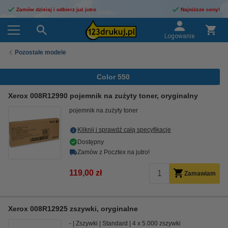
Zamów dzisiaj i odbierz już jutro
Najniższe ceny!
Logowanie
Pozostałe modele
Color 550
Xerox 008R12990 pojemnik na zużyty toner, oryginalny
pojemnik na zużyty toner
Kliknij i sprawdź całą specyfikacje
Dostępny
Zamów z Pocztex na jutro!
119,00 zł
Zamawiam
Xerox 008R12925 zszywki, oryginalne
-
Zszywki
Standard
4 x 5.000 zszywki