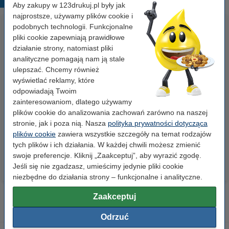
Aby zakupy w 123drukuj.pl były jak
najprostsze, używamy plików cookie i
podobnych technologii. Funkcjonalne
pliki cookie zapewniają prawidłowe
działanie strony, natomiast pliki
analityczne pomagają nam ją stale
ulepszać. Chcemy również
wyświetlać reklamy, które
odpowiadają Twoim
Papier ksero A4 80 g/m2 (500
Papier ksero A4 80 g/m2 (2500
zainteresowaniom, dlatego używamy
szt.), 123drukuj
szt.), 123drukuj (5 ryz)
plików cookie do analizowania zachowań zarówno na naszej
stronie, jak i poza nią. Nasza
polityka prywatności dotycząca
23,00 zł
110,00 zł
plików cookie
zawiera wszystkie szczegóły na temat rodzajów
z VAT
z VAT
tych plików i ich działania. W każdej chwili możesz zmienić
swoje preferencje. Kliknij „Zaakceptuj”, aby wyrazić zgodę.
Jeśli się nie zgadzasz, umieścimy jedynie pliki cookie
niezbędne do działania strony – funkcjonalne i analityczne.
Zaakceptuj
Odrzuć