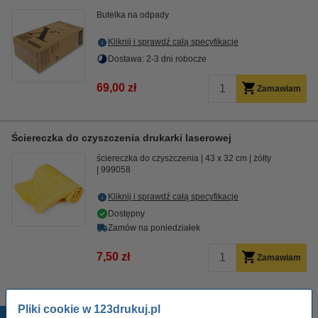
Butelka na odpady
Kliknij i sprawdź całą specyfikacje
Dostawa: 2-3 dni robocze
69,00 zł
Zamawiam
Ściereczka do czyszczenia drukarki laserowej
ściereczka do czyszczenia
43 x 32 cm
żółty
999058
Kliknij i sprawdź całą specyfikacje
Dostępny
Zamów na poniedziałek
7,50 zł
Zamawiam
Pliki cookie w 123drukuj.pl
Popularne produkty