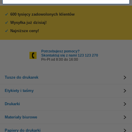
600 tysięcy zadowolonych klientów
Wysyłka już dzisiaj!
Najniższe ceny!
Potrzebujesz pomocy?
Skontaktuj się z nami 123 123 270
Pn-Pt od 8:00 do 16:00
Tusze do drukarek
Etykiety i taśmy
Drukarki
Materiały biurowe
Papiery do drukarki