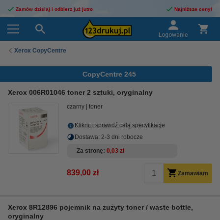
Zamów dzisiaj i odbierz już jutro
Najniższe ceny!
Logowanie
Xerox CopyCentre
CopyCentre 245
Xerox 006R01046 toner 2 sztuki, oryginalny
czarny
toner
Kliknij i sprawdź całą specyfikacje
Dostawa: 2-3 dni robocze
Za stronę
0,03 zł
839,00 zł
Zamawiam
Xerox 8R12896 pojemnik na zużyty toner / waste bottle,
oryginalny