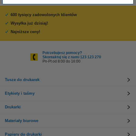
600 tysięcy zadowolonych klientów
Wysyłka już dzisiaj!
Najniższe ceny!
Potrzebujesz pomocy?
Skontaktuj się z nami 123 123 270
Pn-Pt od 8:00 do 16:00
Tusze do drukarek
Etykiety i taśmy
Drukarki
Materiały biurowe
Papiery do drukarki