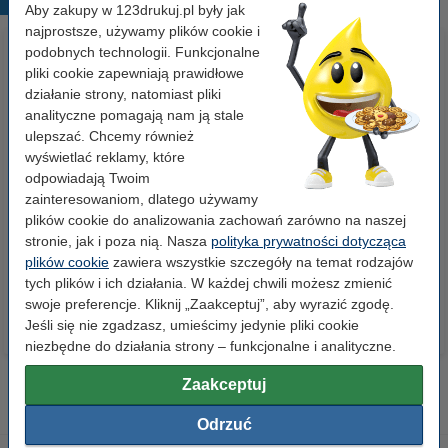
Aby zakupy w 123drukuj.pl były jak
najprostsze, używamy plików cookie i
podobnych technologii. Funkcjonalne
pliki cookie zapewniają prawidłowe
działanie strony, natomiast pliki
analityczne pomagają nam ją stale
ulepszać. Chcemy również
wyświetlać reklamy, które
odpowiadają Twoim
Papier ksero A4 80 g/m2 (500
Papier ksero A4 80 g/m2 (2500
zainteresowaniom, dlatego używamy
szt.), 123drukuj
szt.), 123drukuj (5 ryz)
plików cookie do analizowania zachowań zarówno na naszej
stronie, jak i poza nią. Nasza
polityka prywatności dotycząca
23,00 zł
110,00 zł
plików cookie
zawiera wszystkie szczegóły na temat rodzajów
z VAT
z VAT
tych plików i ich działania. W każdej chwili możesz zmienić
swoje preferencje. Kliknij „Zaakceptuj”, aby wyrazić zgodę.
Jeśli się nie zgadzasz, umieścimy jedynie pliki cookie
niezbędne do działania strony – funkcjonalne i analityczne.
Zaakceptuj
Odrzuć