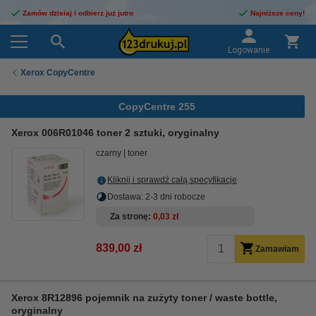
Zamów dzisiaj i odbierz już jutro
Najniższe ceny!
Logowanie
Xerox CopyCentre
CopyCentre 255
Xerox 006R01046 toner 2 sztuki, oryginalny
czarny
toner
Kliknij i sprawdź całą specyfikacje
Dostawa: 2-3 dni robocze
Za stronę
0,03 zł
839,00 zł
Zamawiam
Xerox 8R12896 pojemnik na zużyty toner / waste bottle,
oryginalny