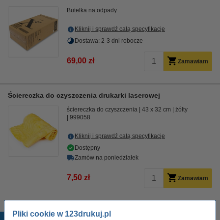
Butelka na odpady
Kliknij i sprawdź całą specyfikacje
Dostawa: 2-3 dni robocze
69,00 zł
Zamawiam
Ściereczka do czyszczenia drukarki laserowej
ściereczka do czyszczenia
43 x 32 cm
żółty
999058
Kliknij i sprawdź całą specyfikacje
Dostępny
Zamów na poniedziałek
7,50 zł
Zamawiam
Pliki cookie w 123drukuj.pl
Popularne produkty