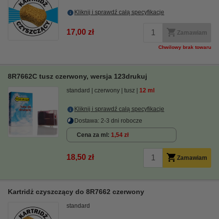
Kliknij i sprawdź całą specyfikacje
17,00 zł
Zamawiam
Chwilowy brak towaru
8R7662C tusz czerwony, wersja 123drukuj
standard
czerwony
tusz
12 ml
Kliknij i sprawdź całą specyfikacje
Dostawa: 2-3 dni robocze
Cena za ml
1,54 zł
18,50 zł
Zamawiam
Kartridż czyszczący do 8R7662 czerwony
standard