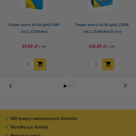
Papier ksero A4 80 g/m2 (500
Papier ksero A4 80 g/m2 (2500
szt.), 123drukuj
szt.), 123drukuj (5 ryz)
23,00 zł
110,00 zł
z VAT
z VAT
600 tysięcy zadowolonych klientów
Wysyłka już dzisiaj!
Najniższe ceny!