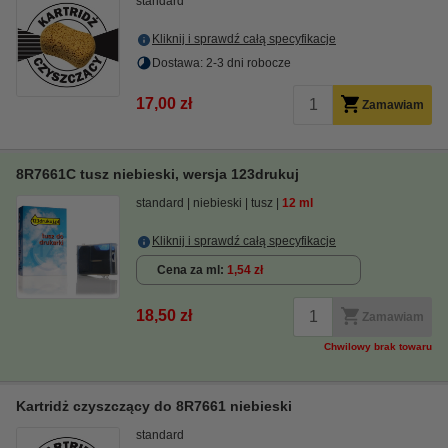
standard
Kliknij i sprawdź całą specyfikacje
Dostawa: 2-3 dni robocze
17,00 zł
Zamawiam
8R7661C tusz niebieski, wersja 123drukuj
standard
niebieski
tusz
12 ml
Kliknij i sprawdź całą specyfikacje
Cena za ml
1,54 zł
18,50 zł
Zamawiam
Chwilowy brak towaru
Kartridż czyszczący do 8R7661 niebieski
standard