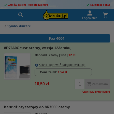
Zamów dzisiaj i odbierz już jutro
Najniższe ceny!
Logowanie
Symbol drukarki
Fax 4004
8R7660C tusz czarny, wersja 123drukuj
standard
czarny
tusz
12 ml
Kliknij i sprawdź całą specyfikacje
Cena za ml
1,54 zł
18,50 zł
Zamawiam
Chwilowy brak towaru
Kartridż czyszczący do 8R7660 czarny