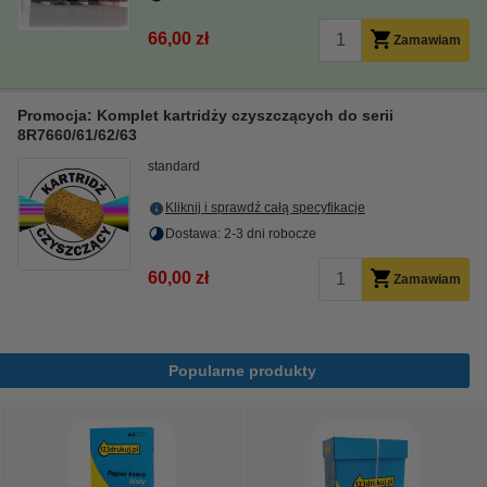
66,00 zł
Zamawiam
Promocja: Komplet kartridży czyszczących do serii
8R7660/61/62/63
standard
Kliknij i sprawdź całą specyfikacje
Dostawa: 2-3 dni robocze
60,00 zł
Zamawiam
Popularne produkty