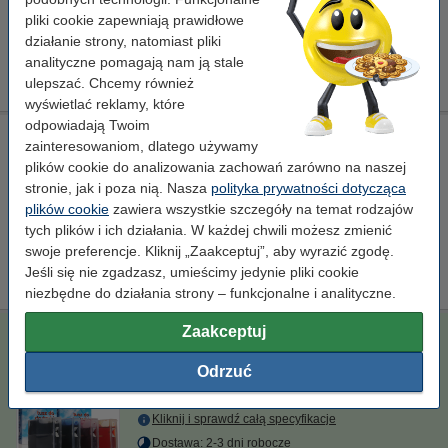
Kliknij i sprawdź całą specyfikacje
pliki cookie zapewniają prawidłowe
Dostawa: 2-3 dni robocze
działanie strony, natomiast pliki
analityczne pomagają nam ją stale
17,00 zł
Zamawiam
ulepszać. Chcemy również
wyświetlać reklamy, które
odpowiadają Twoim
8R7659 głowica kolorowa, oryginalna
zainteresowaniom, dlatego używamy
kolorowy
głowica atramentowa
-
± 3.000 stron
plików cookie do analizowania zachowań zarówno na naszej
stronie, jak i poza nią. Nasza
polityka prywatności dotycząca
Kliknij i sprawdź całą specyfikacje
plików cookie
zawiera wszystkie szczegóły na temat rodzajów
tych plików i ich działania. W każdej chwili możesz zmienić
Zamawiam
swoje preferencje. Kliknij „Zaakceptuj”, aby wyrazić zgodę.
Jeśli się nie zgadzasz, umieścimy jedynie pliki cookie
Ten produkt został wycofany
niezbędne do działania strony – funkcjonalne i analityczne.
Zaakceptuj
Promocja: Komplet tuszów do serii 8R7660/61/62/63 (czarny,
standardowa pojemność + 3 kolory)
Odrzuć
standard
opakowanie zbiorcze
Kliknij i sprawdź całą specyfikacje
Dostawa: 2-3 dni robocze