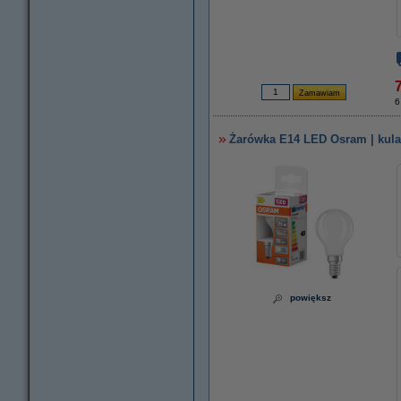
7
6
Żarówka E14 LED Osram | kula 
powiększ