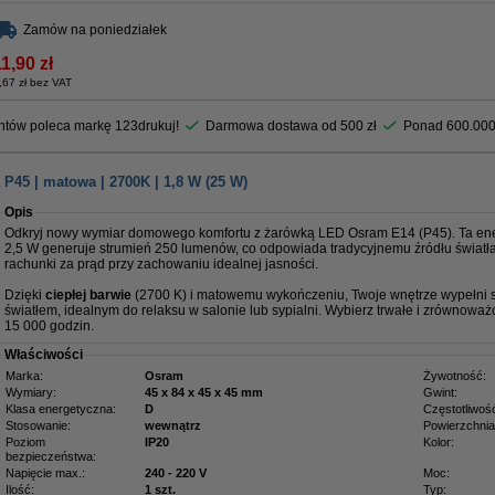
Zamów na poniedziałek
1,90 zł
,67 zł bez VAT
entów poleca markę 123drukuj!
Darmowa dostawa od 500 zł
Ponad 600.000
P45 | matowa | 2700K | 1,8 W (25 W)
Opis
Odkryj nowy wymiar domowego komfortu z żarówką LED Osram E14 (P45). Ta e
2,5 W generuje strumień 250 lumenów, co odpowiada tradycyjnemu źródłu światł
rachunki za prąd przy zachowaniu idealnej jasności.
Dzięki
ciepłej barwie
(2700 K) i matowemu wykończeniu, Twoje wnętrze wypełni s
światłem, idealnym do relaksu w salonie lub sypialni. Wybierz trwałe i zrównowa
15 000 godzin.
Właściwości
Marka:
Osram
Żywotność:
Wymiary:
45 x 84 x 45 x 45 mm
Gwint:
Klasa energetyczna:
D
Częstotliwoś
Stosowanie:
wewnątrz
Powierzchnia
Poziom
IP20
Kolor:
bezpieczeństwa:
Napięcie max.:
240 - 220 V
Moc:
Ilość:
1 szt.
Typ: