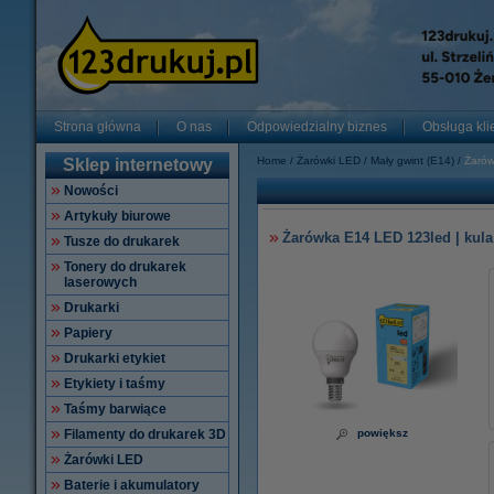
Strona główna
O nas
Odpowiedzialny biznes
Obsługa kli
Home
Żarówki LED
Mały gwint (E14)
Żarów
Sklep internetowy
Nowości
Artykuły biurowe
Żarówka E14 LED 123led | kula 
Tusze do drukarek
Tonery do drukarek
laserowych
Drukarki
Papiery
Drukarki etykiet
Etykiety i taśmy
Taśmy barwiące
Filamenty do drukarek 3D
powiększ
Żarówki LED
Baterie i akumulatory