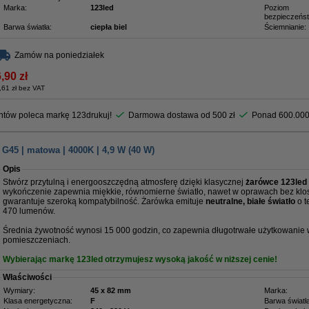
Marka:
123led
Poziom
bezpieczeńs
Barwa światła:
ciepła biel
Ściemnianie:
Zamów na poniedziałek
,90 zł
,61 zł bez VAT
entów poleca markę 123drukuj!
Darmowa dostawa od 500 zł
Ponad 600.000
G45 | matowa | 4000K | 4,9 W (40 W)
Opis
Stwórz przytulną i energooszczędną atmosferę dzięki klasycznej
żarówce 123led 
wykończenie zapewnia miękkie, równomierne światło, nawet w oprawach bez klo
gwarantuje szeroką kompatybilność. Żarówka emituje
neutralne, białe światło
o t
470 lumenów.
Średnia żywotność wynosi 15 000 godzin, co zapewnia długotrwałe użytkowanie w 
pomieszczeniach.
Wybierając markę 123led otrzymujesz wysoką jakość w niższej cenie!
Właściwości
Wymiary:
45 x 82 mm
Marka:
Klasa energetyczna:
F
Barwa światła