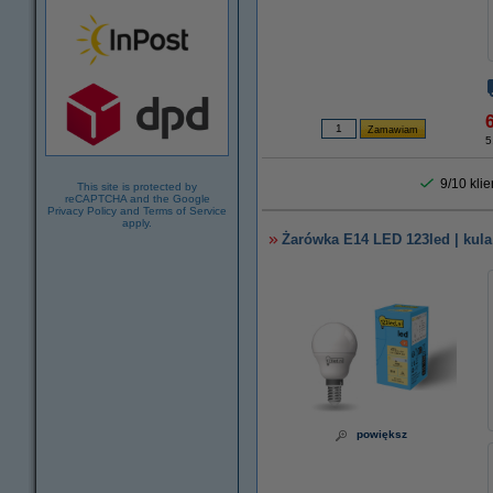
6
5
9/10 kli
This site is protected by
reCAPTCHA and the Google
Privacy Policy
and
Terms of Service
apply.
Żarówka E14 LED 123led | kula 
powiększ