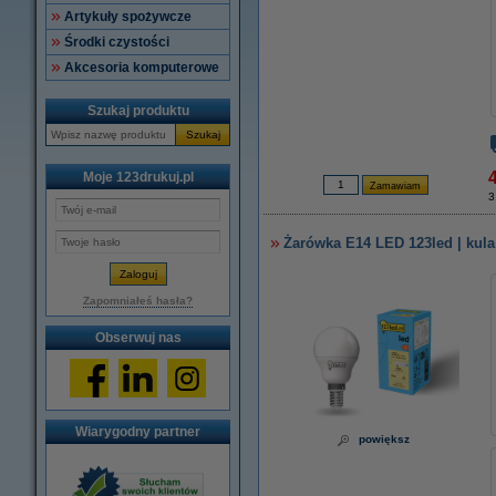
Artykuły spożywcze
Środki czystości
Akcesoria komputerowe
Szukaj produktu
Szukaj
4
Moje 123drukuj.pl
3
Żarówka E14 LED 123led | kula 
Zapomniałeś hasła?
Obserwuj nas
Wiarygodny partner
powiększ