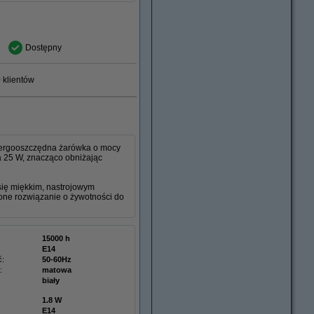
Dostępny
 klientów
nergooszczędna żarówka o mocy
a 25 W, znacząco obniżając
ię miękkim, nastrojowym
żone rozwiązanie o żywotności do
15000 h
E14
ć:
50-60Hz
:
matowa
biały
1.8 W
E14