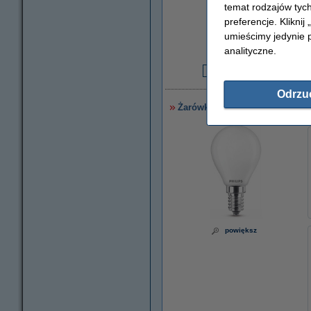
temat rodzajów tych
preferencje. Kliknij
umieścimy jedynie p
analityczne.
6
5
Odrzu
Żarówka E14 LED Philips | kula
powiększ