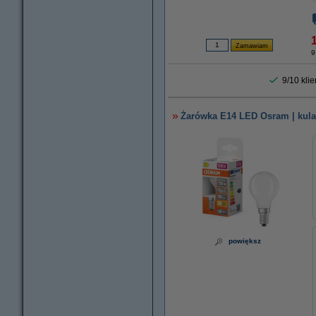
1
9
9/10 kli
Żarówka E14 LED Osram | kula 
powiększ