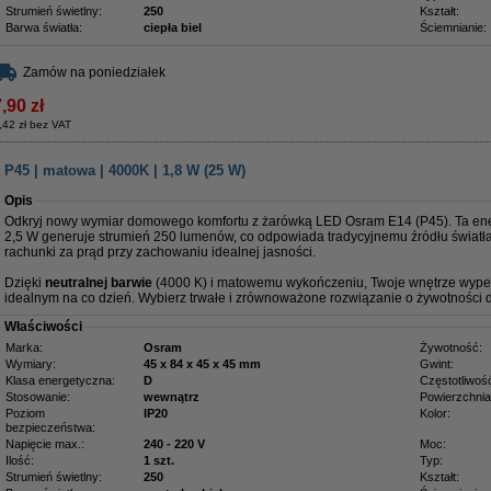
Strumień świetlny:
250
Kształt:
Barwa światła:
ciepła biel
Ściemnianie:
Zamów na poniedziałek
,90 zł
,42 zł bez VAT
P45 | matowa | 4000K | 1,8 W (25 W)
Opis
Odkryj nowy wymiar domowego komfortu z żarówką LED Osram E14 (P45). Ta e
2,5 W generuje strumień 250 lumenów, co odpowiada tradycyjnemu źródłu światł
rachunki za prąd przy zachowaniu idealnej jasności.
Dzięki
neutralnej barwie
(4000 K) i matowemu wykończeniu, Twoje wnętrze wypełn
idealnym na co dzień. Wybierz trwałe i zrównoważone rozwiązanie o żywotności 
Właściwości
Marka:
Osram
Żywotność:
Wymiary:
45 x 84 x 45 x 45 mm
Gwint:
Klasa energetyczna:
D
Częstotliwoś
Stosowanie:
wewnątrz
Powierzchnia
Poziom
IP20
Kolor:
bezpieczeństwa:
Napięcie max.:
240 - 220 V
Moc:
Ilość:
1 szt.
Typ:
Strumień świetlny:
250
Kształt: