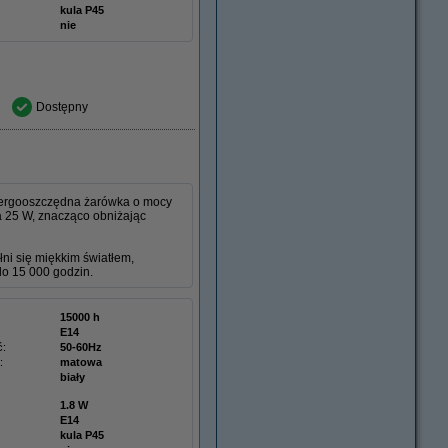
kula P45
nie
Dostępny
nergooszczędna żarówka o mocy
a 25 W, znacząco obniżając
i się miękkim światłem,
do 15 000 godzin.
15000 h
E14
ć:
50-60Hz
:
matowa
biały
1.8 W
E14
kula P45