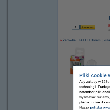
5
4
Żarówka E14 LED Osram | kula 
Pliki cookie 
Aby zakupy w 123dru
powiększ
technologii. Funkcj
natomiast pliki ana
wyświetlać reklamy
plików cookie do an
Nasza
polityka pry