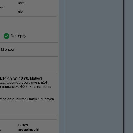
IP20
twa:
nie
Dostępny
 klientów
E14 4,9 W (40 W)
. Matowe
sza, a standardowy gwint E14
emperaturze 4000 K i strumieniu
salonie, biurze i innych suchych
123led
:
neutralna biel