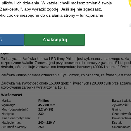
 plików i ich działania. W każdej chwili możesz zmienić swoje
Strumień świetlny:
136
Kształt:
Barwa światła:
ciepła biel
Ściemnianie:
 „Zaakceptuj”, aby wyrazić zgodę. Jeśli się nie zgadzasz,
liki cookie niezbędne do działania strony – funkcjonalne i
Zamów na poniedziałek
,90 zł
,61 zł bez VAT
ć
Zaakceptuj
 G45 | matowa | 4000K | 2,2 W (25 W)
Opis
Ta klasyczna żarówka kulowa LED firmy Philips jest wykonana z matowego szkła
rozproszone światło. Żarówka jest przystosowana do oprawy z gwintem E14 i pos
światło
, które emituje żarówka, ma temperaturę barwową 4000K i strumień świet
Żarówka Philips posiada oznaczenie EyeComfort, co oznacza, że światło jest znac
Żarówka ma żywotność około 15.000 godzin świetlnych i 20.000 cykli przełączani
użytkowaniu żarówka wystarczy na
15
lat.
Właściwości
Marka:
Philips
Barwa światła
Wymiary:
45 x 80 mm
Żywotność:
Moc (odpowiednik):
2,2 W (25)
Gwint:
Napięcie:
230
Częstotliwoś
Klasa energetyczna:
E
Powierzchnia
Napięcie max.:
240 - 220 V
Kształt:
Strumień świetlny:
250
Ściemnianie: