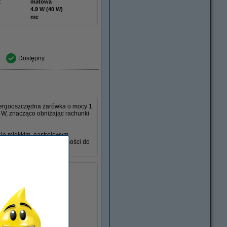
:
matowa
4.9 W (40 W)
nie
Dostępny
ergooszczędna żarówka o mocy 1
 W, znacząco obniżając rachunki
ię miękkim, nastrojowym
żone rozwiązanie o żywotności do
15000 h
E14
ć:
50-60Hz
:
matowa
biały
1 W
E14