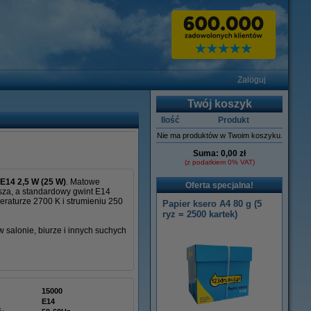
Zaloguj
Twój koszyk
Ilość
Produkt
Nie ma produktów w Twoim koszyku.
Suma:
0,00 zł
(z podatkiem 0% VAT)
E14 2,5 W (25 W)
. Matowe
Oferta specjalna!
sza, a standardowy gwint E14
raturze 2700 K i strumieniu 250
Papier ksero A4 80 g (5
ryz = 2500 kartek)
salonie, biurze i innych suchych
15000
E14