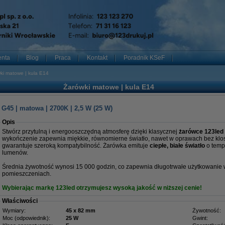
enta
Blog
Praca
Kontakt
Poradnik KSeF
ki matowe | kula E14
Żarówki matowe | kula E14
G45 | matowa | 2700K | 2,5 W (25 W)
Opis
Stwórz przytulną i energooszczędną atmosferę dzięki klasycznej
żarówce 123led 
wykończenie zapewnia miękkie, równomierne światło, nawet w oprawach bez klo
gwarantuje szeroką kompatybilność. Żarówka emituje
ciepłe, białe światło
o tempe
lumenów.
Średnia żywotność wynosi 15 000 godzin, co zapewnia długotrwałe użytkowanie w 
pomieszczeniach.
Wybierając markę 123led otrzymujesz wysoką jakość w niższej cenie!
Właściwości
Wymiary:
45 x 82 mm
Żywotność:
Moc (odpowiednik):
25 W
Gwint: