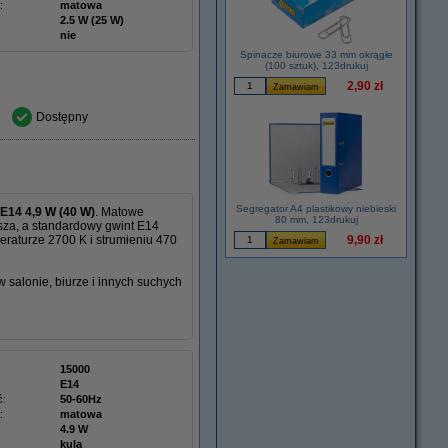
:
matowa
2.5 W (25 W)
nie
Spinacze biurowe 33 mm okrągłe
(100 sztuk), 123drukuj
2,90 zł
Dostępny
Segregator A4 plastikowy niebieski
E14 4,9 W (40 W)
. Matowe
80 mm, 123drukuj
sza, a standardowy gwint E14
raturze 2700 K i strumieniu 470
9,90 zł
salonie, biurze i innych suchych
15000
E14
ć:
50-60Hz
:
matowa
4.9 W
kula