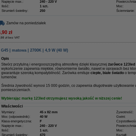
Napięcie max.:
240 - 220 V
Powierzchnia
Ilość:
1 szt.
Moc:
Strumień świetlny:
250
Ściemnianie:
Zamów na poniedziałek
,90 zł
,98 zł bez VAT
G45 | matowa | 2700K | 4,9 W (40 W)
Opis
Stwórz przytulną i energooszczędną atmosferę dzięki klasycznej
żarówce 123led 
wykończenie zapewnia miękkie, równomierne światło, nawet w oprawach bez klo
gwarantuje szeroką kompatybilność. Żarówka emituje
ciepłe, białe światło
o tempe
lumenów.
Średnia żywotność wynosi 15 000 godzin, co zapewnia długotrwałe użytkowanie w 
pomieszczeniach.
Wybierając markę 123led otrzymujesz wysoką jakość w niższej cenie!
Właściwości
Wymiary:
45 x 82 mm
Żywotność:
Moc (odpowiednik):
40 W
Gwint:
Klasa energetyczna:
F
Częstotliwoś
Napięcie max.:
240 - 220 V
Powierzchnia
Ilość:
1 szt.
Moc:
Strumień świetlny:
470
Kształt: