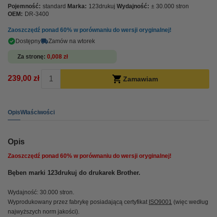
Pojemność:
standard
Marka:
123drukuj
Wydajność:
± 30.000 stron
OEM:
DR-3400
Zaoszczędź ponad
60%
w porównaniu do wersji oryginalnej!
Dostępny
Zamów na wtorek
Za stronę
0,008 zł
239,00 zł
Zamawiam
Opis
Właściwości
Opis
Zaoszczędź ponad
60%
w porównaniu do wersji oryginalnej!
Bęben marki 123drukuj do drukarek Brother.
Wydajność: 30.000 stron.
Wyprodukowany przez fabrykę posiadającą certyfikat
ISO9001
(więc według
najwyższych norm jakości).