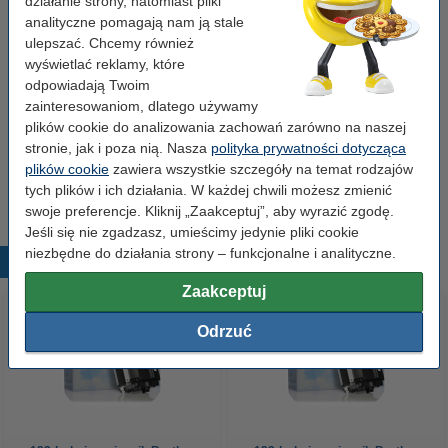
działanie strony, natomiast pliki
analityczne pomagają nam ją stale
Kolor:
czarny
ulepszać. Chcemy również
wyświetlać reklamy, które
Typ:
bęben światłoczuły
odpowiadają Twoim
Numer:
DR-3400
zainteresowaniom, dlatego używamy
plików cookie do analizowania zachowań zarówno na naszej
stronie, jak i poza nią. Nasza
polityka prywatności dotycząca
Porada
plików cookie
zawiera wszystkie szczegóły na temat rodzajów
Radzimy Państwu zakupić ten bęben (wersję 123drukuj) zamiast
bębna Brother.
tych plików i ich działania. W każdej chwili możesz zmienić
swoje preferencje. Kliknij „Zaakceptuj”, aby wyrazić zgodę.
Jeśli się nie zgadzasz, umieścimy jedynie pliki cookie
niezbędne do działania strony – funkcjonalne i analityczne.
Popularne produkty
Zaakceptuj
Odrzuć