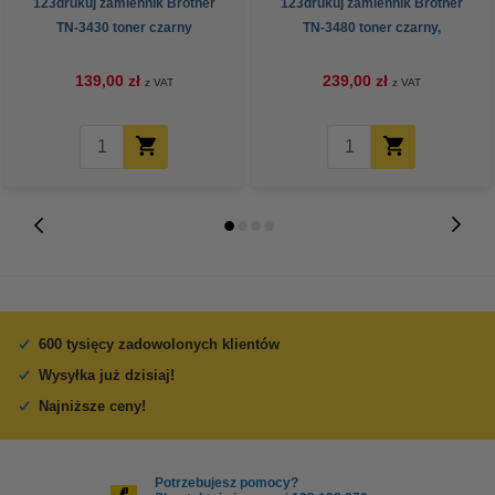
123drukuj zamiennik Brother
123drukuj zamiennik Brother
TN-3430 toner czarny
TN-3480 toner czarny,
zwiększona pojemność
139,00 zł
239,00 zł
z VAT
z VAT
600 tysięcy zadowolonych klientów
Wysyłka już dzisiaj!
Najniższe ceny!
Potrzebujesz pomocy?